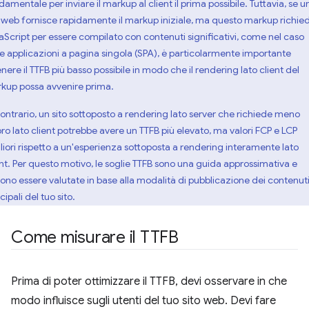
amentale per inviare il markup al client il prima possibile. Tuttavia, se u
o web fornisce rapidamente il markup iniziale, ma questo markup richie
aScript per essere compilato con contenuti significativi, come nel caso
le applicazioni a pagina singola (SPA), è particolarmente importante
nere il TTFB più basso possibile in modo che il rendering lato client del
kup possa avvenire prima.
contrario, un sito sottoposto a rendering lato server che richiede meno
oro lato client potrebbe avere un TTFB più elevato, ma valori FCP e LCP
liori rispetto a un'esperienza sottoposta a rendering interamente lato
ent. Per questo motivo, le soglie TTFB sono una guida approssimativa e
ono essere valutate in base alla modalità di pubblicazione dei contenut
cipali del tuo sito.
Come misurare il TTFB
Prima di poter ottimizzare il TTFB, devi osservare in che
modo influisce sugli utenti del tuo sito web. Devi fare