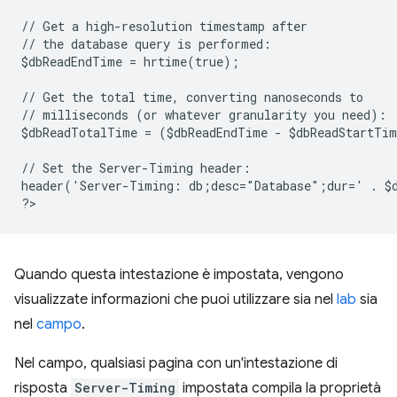
// Get a high-resolution timestamp after
// the database query is performed:
$dbReadEndTime = hrtime(true);
// Get the total time, converting nanoseconds to
// milliseconds (or whatever granularity you need):
$dbReadTotalTime = ($dbReadEndTime - $dbReadStartTi
// Set the Server-Timing header:
header('Server-Timing: db;desc="Database";dur=' . $
?
Quando questa intestazione è impostata, vengono
visualizzate informazioni che puoi utilizzare sia nel
lab
sia
nel
campo
.
Nel campo, qualsiasi pagina con un'intestazione di
risposta
Server-Timing
impostata compila la proprietà