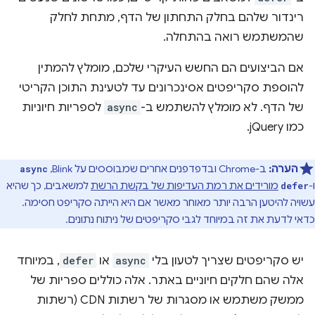
רינדור שלהם בחלק התחתון של הדף, מתחת לחלק
שהמשתמש רואה בהתחלה.
אם הביצועים הם החשש העיקרי שלכם, מומלץ להמתין
להוספת סקריפטים אסינכרונים עד לטעינת התוכן הקריטי
של הדף. לא מומלץ להשתמש ב-
async
לספריות חיוניות
כמו jQuery.
הערה:
ב-Chrome ובדפדפנים אחרים שמבוססים על Blink,
async
ו-
מורידים את רמת העדיפות של בקשת הרשת
למשאבים, כך שהיא
defer
עשויה להיטען הרבה יותר מאוחר מאשר אם היא הייתה סקריפט חסימה.
כדאי לדעת את זה במיוחד לגבי סקריפטים של ניתוח נתונים.
יש סקריפטים שצריך לטעון בלי
async
או
defer
, במיוחד
אלה שהם חלקים חיוניים באתר. אלה כוללים ספריות של
ממשק משתמש או מסגרות של רשתות CDN (רשתות