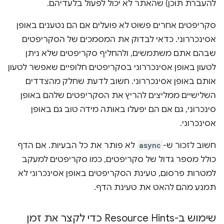
להעברת תוכן) שהאתר לא יכול לפעול בלעדיהם.
סקריפטים אחרים פשוט לא פועלים אם הם נטענים באופן
אסינכררוני. כדאי לבדוק את המסמכים של הסקריפטים
שבהם אתם משתמשים, ולהחליף סקריפטים שלא ניתן
לטעון באופן אסינכררוני בסקריפטים חלופיים שאפשר לטעון
אותם באופן אסינכררוני. חשוב לדעת שחלק מהצדדים
השלישיים ממליצים להריץ את הסקריפטים שלהם באופן
סינכרוני, גם אם הם יפעלו באותה מידה טוב גם באופן
אסינכרוני.
חשוב לזכור ש-
async
לא פותר את כל הבעיות. אם הדף
כולל מספר גדול של סקריפטים, כמו סקריפטים למעקב
למטרות פרסום, טעינת הסקריפטים באופן אסינכרוני לא
תמנע מהם להאט את טעינת הדף.
שימוש ב-Resource Hints כדי לקצר את זמן