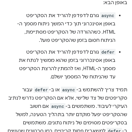
באופן הבא:
async
גורם לדפדפן להוריד את הסקריפט
באופן אסינכרוני תוך כדי המשך ניתוח מסמך ה-
HTML. כשההורדה של הסקריפט מסתיימת,
הניתוח חסום בזמן שהסקריפט פועל.
defer
גורם לדפדפן להוריד את הסקריפט
באופן אסינכררוני בזמן שהוא ממשיך לנתח את
מסמך ה-HTML, ואז להמתין להרצת הסקריפט
עד שהניתוח של המסמך יושלם.
תמיד צריך להשתמש ב-
async
או ב-
defer
עבור
סקריפטים של צד שלישי, אלא אם הסקריפט נדרש לנתיב
העיקרי לעיבוד. משתמשים ב-
async
אם חשוב
שהסקריפט יפעל מוקדם יותר בתהליך הטעינה, למשל
בסקריפטים מסוימים של ניתוח נתונים. משתמשים
ב-
defer
למשאבים פחות קריטיים, כמו סרטונים שנעשים