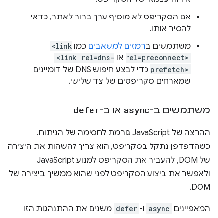
אם הסקריפט לא מוסיף ערך ברור לאתר, כדאי
להסיר אותו.
משתמשים ב
רמזים למשאבים
כמו
<link
rel=preconnect>
או
<link rel=dns-
prefetch>
כדי לבצע חיפוש DNS של דומיינים
שמארחים סקריפטים של צד שלישי.
משתמשים ב-
async
או ב-
defer
ההרצה של JavaScript גורמת לחסימה של הניתוח.
כשהדפדפן נתקל בסקריפט, הוא צריך להשהות את היצירה
של DOM, להעביר את הסקריפט למנוע JavaScript
ולאפשר את ביצוע הסקריפט לפני שהוא ממשיך ביצירה של
DOM.
המאפיינים
async
ו-
defer
משנים את ההתנהגות הזו