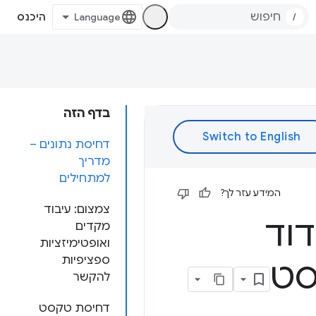
/
היכנס
בדף הזה
דחיסת נתונים –
מדריך
למתחילים
המידע עזר לך?
צמצום: עיבוד
דוד
מקדים
ואופטימיזציות
ספציפיות
סט
להקשר
דחיסת טקסט