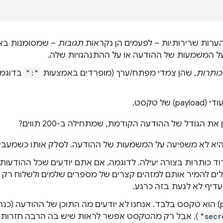
הערות שרירותיות – לפעמים הן נקראות
תגובות
– שמסומנות באמ
ל המשמעות של ההודעה או על ההתנהגויות שלה.
כותרות
, שהן צמדי מפתח/ערך (מופרדים באמצעות
":"
בדוגמה
של טקסט.
הגודל של ההודעה הקודמת, שמתחילה ב-200 תווים?
היא לא משפיעה על המשמעות של ההודעה. לסלק אותו כשמעבי
וד כותרות בצורה יעילה. לדוגמה, אם אתם יודעים שכל ההודעות
dat, אתם יכולים להמיר אותם למזהים קצרים של מספרים שלמים ולשלוח רק
ן עדיף לא לגעת בזה כרגע.
המטען הייעודי (payload) הוא טקסט בלבד. אנחנו לא יודעים מה התוכן של ההודעה
"secr
), אבל רק מהטקסט אפשר לראות שיש בה הרבה חזרות. 