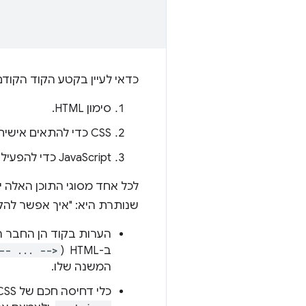
כדאי לעיין בקטע הקוד הקודם ב-HTML ובשלושת סוגי התוכן השונים שה
סימון HTML.
CSS כדי להתאים אישית את ההצגה של דף.
‫JavaScript כדי להפעיל אינטראקציות ויכולות מתקדמות אחרות של הדף.
לכל אחד מסוגי התוכן האלה יש
שנותרת היא: "איך אפשר להק
הערות בקוד הן החבר הכי
ב-HTML ‏ (
-- ... -->
המשנה שלו.
כלי דחיסה חכם של CSS יכול לזהות שאנחנו משתמשים בדרך לא יעילה להגדרת כללים עבור