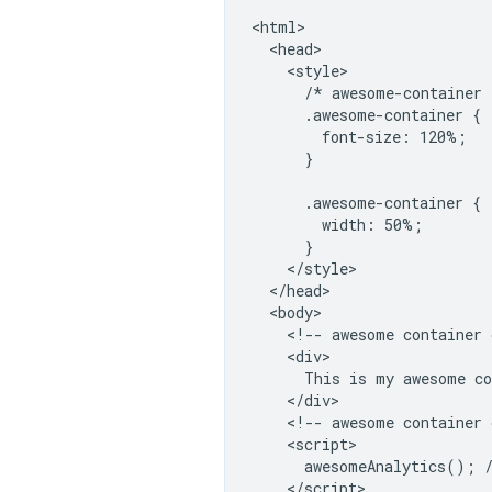
<html>

  <head>

    <style>

      /* awesome-container 
      .awesome-container {

        font-size: 120%;

      }

      .awesome-container {

        width: 50%;

      }

    </style>

  </head>

  <body>

    <!-- awesome container 
    <div>

      This is my awesome co
    </div>

    <!-- awesome container 
    <script>

      awesomeAnalytics(); /
    </script>
