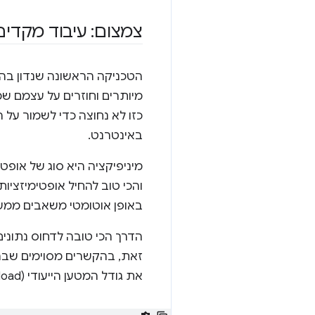
צמצום: עיבוד מקדים
הטכניקה הראשונה שנדון בה
מיותרים וחוזרים על עצמם ש
כזו לא נחוצה כדי לשמור על 
באינטרנט.
מיניפיקציה היא סוג של אופ
והכי טוב להחיל אופטימיזציו
באופן אוטומטי משאבים ממש 
הדרך הכי טובה לדחוס נתונים
זאת, בהקשרים מסוימים שבהם
את גודל המטען הייעודי (Payload) בלי להשפיע על המשמעות או היכולות שלו.