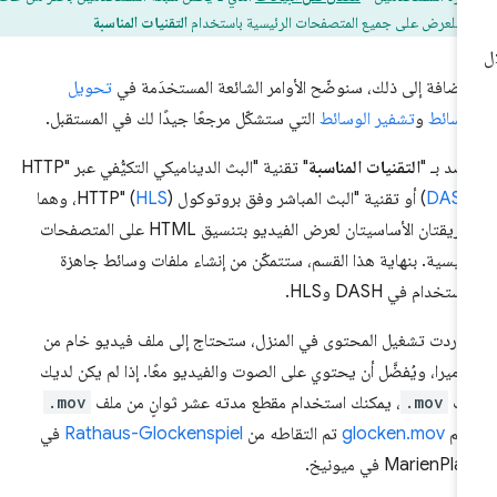
لة للعرض على جميع المتصفحات الرئيسية باستخدام
التقنيات المناسبة
لإضافة إلى ذلك، سنوضّح الأوامر الشائعة المستخدَمة في
تحويل
وسائط
و
تشفير الوسائط
التي ستشكّل مرجعًا جيدًا لك في المستقبل.
صد بـ "
التقنيات المناسبة
" تقنية "البث الديناميكي التكيُّفي عبر HTTP"
DAS
(
HLS
)، وهما
الطريقتان الأساسيتان لعرض الفيديو بتنسيق HTML على المتصفحات
رئيسية. بنهاية هذا القسم، ستتمكّن من إنشاء ملفات وسائط جاهزة
ستخدام في DASH وHLS.
ا أردت تشغيل المحتوى في المنزل، ستحتاج إلى ملف فيديو خام من
كاميرا، ويُفضَّل أن يحتوي على الصوت والفيديو معًا. إذا لم يكن لديك
لف
.mov
، يمكنك استخدام مقطع مدته عشر ثوانٍ من ملف
.mov
سم
glocken.mov
تم التقاطه من
Rathaus-Glockenspiel
في
MarienPl في ميونيخ.