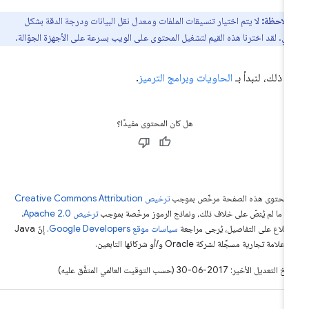
ملاحظة:
لا يتم اختيار تنسيقات الملفات ومعدل نقل البيانات ودرجة الدقة بشكل
ي. لقد اخترنا هذه القيم لتشغيل المحتوى على الويب بسرعة على الأجهزة الجوّالة.
د ذلك، لنبدأ بـ
الحاويات وبرامج الترميز
.
هل كان المحتوى مفيدًا؟
ّ محتوى هذه الصفحة مرخّص بموجب
ترخيص Creative Commons Attribution
4‏
ما لم يُنصّ على خلاف ذلك، ونماذج الرموز مرخّصة بموجب
ترخيص Apache 2.0‏
.
اطّلاع على التفاصيل، يُرجى مراجعة
سياسات موقع Google Developers‏
. إنّ Java
لامة تجارية مسجَّلة لشركة Oracle و/أو شركائها التابعين.
التعديل الأخير: 2017-06-30 (حسب التوقيت العالمي المتفَّق عليه)