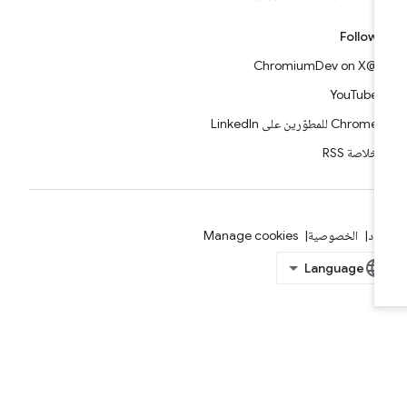
Follow
@ChromiumDev on X
YouTube
Chrome للمطوّرين على LinkedIn
خلاصة RSS
بنود
الخصوصية
Manage cookies