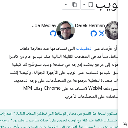
لويب
Joe Medley
Derek Herman
د أن عرّفناك على
التطبيقات
التي نستخدمها عند معالجة ملفات
وسائط، سنأخذ في الصفحات القليلة التالية ملف فيديو خام من كاميرا
حوّله إلى مرجع يمكنك إدراجه في صفحة ويب. سنوضّح لك كيفية
سيق الفيديو لتشغيله على الويب على الأجهزة الجوّالة، وكيفية إنشاء
فات متعددة لتغطية مجموعة من المتصفّحات. على وجه التحديد،
سننشئ ملف WebM لاستخدامه على Chrome وملف MP4
ستخدامه على المتصفّحات الأخرى.
ف:
ستكون نتيجة هذا القسم هي مصادر الوسائط التي تتضمّن السمات التالية: * إصدارات من
 بتنسيقات شائعة متوافقة مع الويب تحتوي على أحداث بث صوت وفيديو. *
درجة دقة
جهزة المستخدمين *
معدل نقل البيانات
الذي لا يُحمّل شبكة المستخدمين بأكثر من طاقتها *