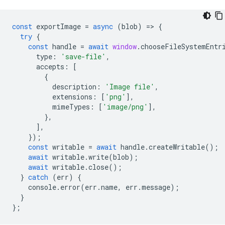
const
exportImage
=
async
(
blob
)
=
>
{
try
{
const
handle
=
await
window
.
chooseFileSystemEntr
type
:
'save-file'
,
accepts
:
[
{
description
:
'Image file'
,
extensions
:
[
'png'
],
mimeTypes
:
[
'image/png'
],
},
],
});
const
writable
=
await
handle
.
createWritable
();
await
writable
.
write
(
blob
);
await
writable
.
close
();
}
catch
(
err
)
{
console
.
error
(
err
.
name
,
err
.
message
);
}
};