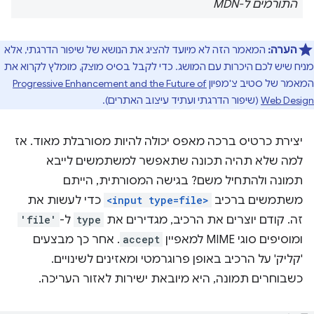
התורמים ל-MDN
הערה:
המאמר הזה לא מיועד להציג את הנושא של שיפור הדרגתי, אלא
מניח שיש לכם היכרות עם המושג. כדי לקבל בסיס מוצק, מומלץ לקרוא את
המאמר של סטיב צ'מפיון
Progressive Enhancement and the Future of
Web Design
(שיפור הדרגתי ועתיד עיצוב האתרים).
יצירת כרטיס ברכה מאפס יכולה להיות מסורבלת מאוד. אז
למה שלא תהיה תכונה שתאפשר למשתמשים לייבא
תמונה ולהתחיל משם? בגישה המסורתית, הייתם
משתמשים ברכיב
<input type=file>
כדי לעשות את
זה. קודם יוצרים את הרכיב, מגדירים את
type
ל-
'file'
ומוסיפים סוגי MIME למאפיין
accept
. אחר כך מבצעים
'קליק' על הרכיב באופן פרוגרמטי ומאזינים לשינויים.
כשבוחרים תמונה, היא מיובאת ישירות לאזור העריכה.