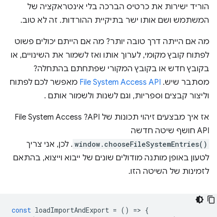
הוריד ישירות את כרטיס הברכה בלי אינטראקציה של
המשתמש ושם אותו ישר בתיקיית ההורדות. זה לא טוב.
מה אם הייתה דרך טובה יותר? מה אם הייתם יכולים פשוט
לפתוח קובץ מקומי, לערוך אותו ואז לשמור את השינויים, או
בקובץ חדש או בקובץ המקורי שפתחתם בהתחלה?
מסתבר שיש.
File System Access API
מאפשר לכם לפתוח
וליצור קבצים וספריות, וגם לשנות ולשמור אותם .
אז איך מבצעים זיהוי תכונות של API? ‫File System Access
API חושף שיטה חדשה
window.chooseFileSystemEntries()
. לכן, אני צריך
לטעון באופן מותנה מודולים שונים של ייבוא וייצוא, בהתאם
לזמינות של השיטה הזו.
const
loadImportAndExport
=
()
=
>
{