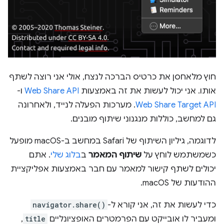
חוץ מלאחסן את כרטיס הברכה לנצח, אולי אני רוצה לשתף
אותו. אני יכול לעשות את זה באמצעות
Web Share API
ו-
Web Share Target API
. מערכות הפעלה לנייד, ולאחרונה
גם למחשב, כוללות מנגנוני שיתוף מובנים.
לדוגמה, גיליון השיתוף של Safari במחשב ב-macOS מופעל
כשמשתמש לוחץ על
שיתוף המאמר
ב
בלוג שלי
. אתם
יכולים לשתף קישור למאמר עם חבר באמצעות אפליקציית
ההודעות של macOS.
כדי לעשות את זה, אני קורא ל-
navigator.share()
ומעביר לו אובייקט עם הפרמטרים האופציונליים
title
,