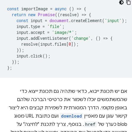
const
importImage
=
async
()
=
>
{
return
new
Promise
((
resolve
)
=
>
{
const
input
=
document
.
createElement
(
'input'
);
input
.
type
=
'file'
;
input
.
accept
=
'image/*'
;
input
.
addEventListener
(
'change'
,
()
=
>
{
resolve
(
input
.
files
[
0
]);
});
input
.
click
();
});
};
אם יש תכונת
ייבוא
, כדאי שתהיה גם תכונת
ייצוא
כדי
שהמשתמשים יוכלו לשמור את כרטיסי הברכה שלהם
באופן מקומי. הדרך המסורתית לשמירת קבצים היא ליצור
קישור עוגן עם מאפיין
download
ועם כתובת URL מסוג
blob כערך של
href
. בנוסף, צריך לתכנת "לחיצה" על