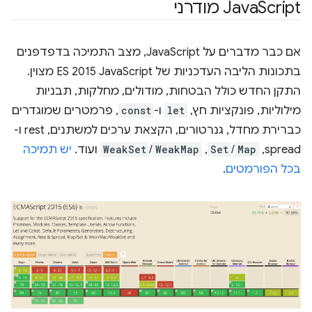
Script מודרני
‫Java
אם כבר מדברים על JavaScript, מצב התמיכה בדפדפנים
בתכונות הליבה העדכניות של ES 2015 JavaScript מצוין.
התקן החדש כולל הבטחות, מודולים, מחלקות, תבניות
מילוליות, פונקציות חץ,
let
ו-
const
, פרמטרים שמוגדרים
כברירת מחדל, גנרטורים, הקצאת ערכים למשתנים, rest ו-
spread,‏
Map
/
Set
,‏
WeakMap
/
WeakSet
ועוד.
יש תמיכה
בכל הפורמטים
.