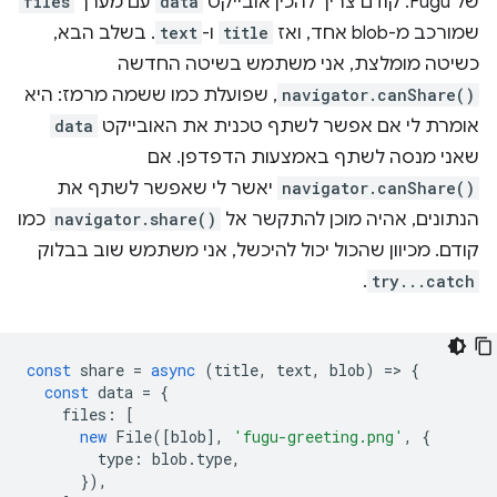
של Fugu. קודם צריך להכין אובייקט
data
עם מערך
files
שמורכב מ-blob אחד, ואז
title
ו-
text
. בשלב הבא,
כשיטה מומלצת, אני משתמש בשיטה החדשה
navigator.canShare()
, שפועלת כמו ששמה מרמז: היא
אומרת לי אם אפשר לשתף טכנית את האובייקט
data
שאני מנסה לשתף באמצעות הדפדפן. אם
navigator.canShare()
יאשר לי שאפשר לשתף את
הנתונים, אהיה מוכן להתקשר אל
navigator.share()
כמו
קודם. מכיוון שהכול יכול להיכשל, אני משתמש שוב בבלוק
.
try...catch
const
share
=
async
(
title
,
text
,
blob
)
=
>
{
const
data
=
{
files
:
[
new
File
([
blob
],
'fugu-greeting.png'
,
{
type
:
blob
.
type
,
}),