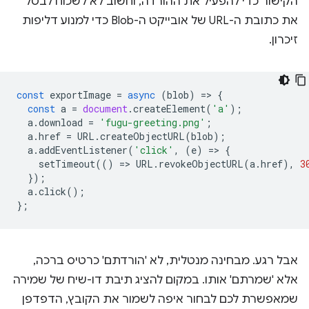
הקישור כדי להפעיל את ההורדה, וחשוב לא לשכוח לבטל
את כתובת ה-URL של אובייקט ה-Blob כדי למנוע דליפות
זיכרון.
const
exportImage
=
async
(
blob
)
=
>
{
const
a
=
document
.
createElement
(
'a'
);
a
.
download
=
'fugu-greeting.png'
;
a
.
href
=
URL
.
createObjectURL
(
blob
);
a
.
addEventListener
(
'click'
,
(
e
)
=
>
{
setTimeout
(()
=
>
URL
.
revokeObjectURL
(
a
.
href
),
3
});
a
.
click
();
};
אבל רגע. מבחינה מנטלית, לא 'הורדתם' כרטיס ברכה,
אלא 'שמרתם' אותו. במקום להציג תיבת דו-שיח של שמירה
שמאפשרת לכם לבחור איפה לשמור את הקובץ, הדפדפן