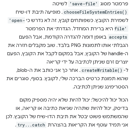
פרמטר מסוג
'save-file'
לשיטה
chooseFileSystemEntries()
. מופיעה תיבת דו-שיח
לשמירת הקובץ. כשפותחים קובץ, זה לא נדרש כי
'open-
file'
היא ברירת המחדל. הגדרתי את הפרמטר
accepts
באופן דומה להגדרה הקודמת, אבל הפעם
הגבלתי אותו לתמונות PNG בלבד. שוב מקבלים חזרה את
ה-handle של הקובץ, אבל במקום לקבל את הקובץ, הפעם
יוצרים זרם שניתן לכתיבה על ידי קריאה
ל-
createWritable()
. אחר כך אני כותב את ה-blob,
שהוא תמונת כרטיס הברכה שלי, לקובץ. בסוף, סוגרים את
הסטרימינג שניתן לכתיבה.
הכול יכול להיכשל: יכול להיות שלא יהיה מספיק מקום
בדיסק, יכול להיות שתהיה שגיאת כתיבה או קריאה, או
שהמשתמש פשוט יבטל את תיבת הדו-שיח של הקובץ. לכן
אני תמיד עוטף את הקריאות בהצהרת
try...catch
.