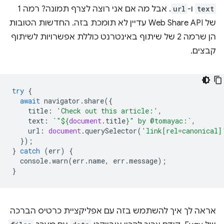
text
ו-
url
. אבל מה אם אני רוצה לצרף תמונה? רמה 1
של Web Share API עדיין לא תומכת בזה. החדשות הטובות
הן שרמה 2 של שיתוף באינטרנט כוללת אפשרויות לשיתוף
קבצים.
try
{
await
navigator
.
share
({
title
:
'Check out this article:'
,
text
:
`"
${
document
.
title
}
" by @tomayac:`
,
url
:
document
.
querySelector
(
'link[rel=canonical]
});
}
catch
(
err
)
{
console
.
warn
(
err
.
name
,
err
.
message
);
}
אראה לך איך להשתמש בזה עם אפליקציית כרטיס הברכה