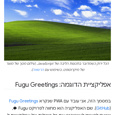
הכל ירוק כשמדובר בתכונות הליבה של JavaScript. (צילום מסך של מוצר
של מיקרוסופט, בשימוש עם
הרשאה
).
אפליקציית הדוגמה: Fugu Greetings
במסמך הזה, אני עובד עם PWA שנקרא
Fugu Greetings
GitHub
(
). שם האפליקציה הוא מחווה לפרויקט Fugu 🐡,