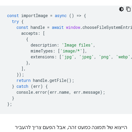
const
importImage
=
async
()
=
>
{
try
{
const
handle
=
await
window
.
chooseFileSystemEntr
accepts
:
[
{
description
:
'Image files'
,
mimeTypes
:
[
'image/*'
],
extensions
:
[
'jpg'
,
'jpeg'
,
'png'
,
'webp'
},
],
});
return
handle
.
getFile
();
}
catch
(
err
)
{
console
.
error
(
err
.
name
,
err
.
message
);
}
};
הייצוא של תמונה כמעט זהה, אבל הפעם צריך להעביר