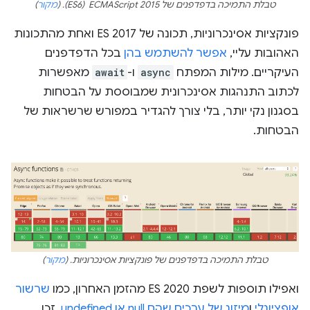
טבלת התמיכה בדפדפנים של ECMAScript 2015 ‏ (ES6). (
מקור
)
פונקציות אסינכרוניות, תכונה של ES 2017 ואחת מהתכונות
האהובות עליי,
אפשר להשתמש בהן
בכל הדפדפנים
העיקריים. מילות המפתח
async
ו-
await
מאפשרות
לכתוב התנהגות אסינכרונית שמבוססת על הבטחות
בסגנון נקי יותר, בלי צורך להגדיר במפורש שרשראות של
הבטחות.
טבלת התמיכה בדפדפנים של פונקציות אסינכרוניות. (
מקור
)
ואפילו תוספות לשפת ES 2020 מהזמן האחרון, כמו
שרשור
אופציונלי
ו
מיזוג של ערכים שהם null או undefined
, זכו