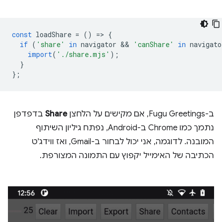
const
loadShare
=
()
=
>
{
if
(
'share'
in
navigator
 && 
'canShare'
in
navigato
import
(
'./share.mjs'
);
}
};
ב-Fugu Greetings, אם מקישים על הלחצן
Share
בדפדפן
נתמך כמו Chrome ב-Android, נפתח גיליון השיתוף
המובנה. לדוגמה, אני יכול לבחור ב-Gmail, ואז ווידג'ט
הכתיבה של האימייל יקפוץ עם התמונה המצורפת.