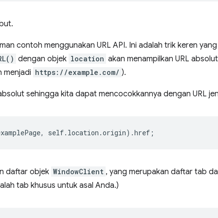
but.
man contoh menggunakan URL API. Ini adalah trik keren yang 
RL()
dengan objek
location
akan menampilkan URL absolut j
 menjadi
https://example.com/
).
absolut sehingga kita dapat mencocokkannya dengan URL jend
examplePage
,
self
.
location
.
origin
).
href
;
n daftar objek
WindowClient
, yang merupakan daftar tab dan
dalah tab khusus untuk asal Anda.)