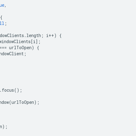
ue
,
{
ll
;
dowClients
.
length
;
i
++
)
{
windowClients
[
i
];
===
urlToOpen
)
{
ndowClient
;
.
focus
();
ndow
(
urlToOpen
);
n
);