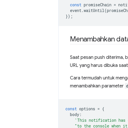
const
promiseChain
=
noti
event
.
waitUntil
(
promiseCh
});
Menambahkan data 
Saat pesan push diterima, b
URL yang harus dibuka saat no
Cara termudah untuk mengam
menambahkan parameter
const
options
=
{
body
:
'This notification has 
"to the console when it