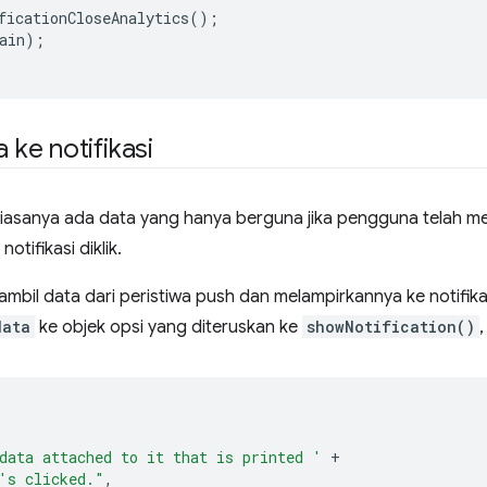
ficationCloseAnalytics
();
ain
);
ke notifikasi
iasanya ada data yang hanya berguna jika pengguna telah meng
tifikasi diklik.
bil data dari peristiwa push dan melampirkannya ke notifik
data
ke objek opsi yang diteruskan ke
showNotification()
,
data attached to it that is printed '
+
's clicked."
,