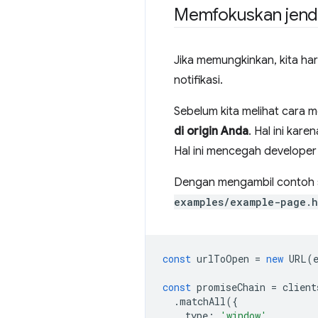
Memfokuskan jend
Jika memungkinkan, kita ha
notifikasi.
Sebelum kita melihat cara m
di origin Anda
. Hal ini kar
Hal ini mencegah developer
Dengan mengambil contoh s
examples/example-page.h
const
urlToOpen
=
new
URL
(
const
promiseChain
=
client
.
matchAll
({
type
:
'window'
,