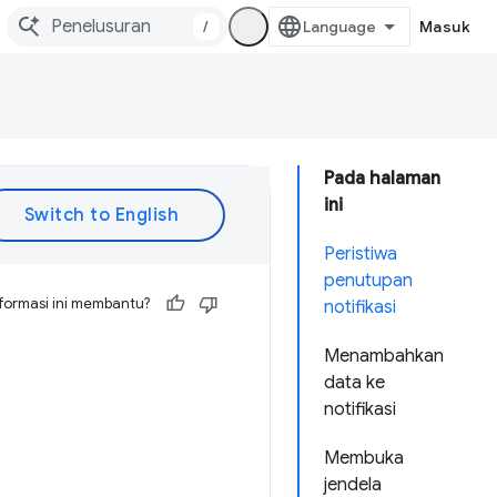
/
Masuk
Pada halaman
ini
Peristiwa
penutupan
formasi ini membantu?
notifikasi
Menambahkan
data ke
notifikasi
Membuka
jendela