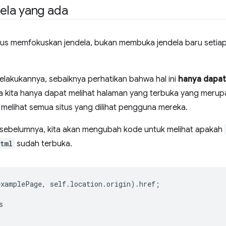
ela yang ada
rus memfokuskan jendela, bukan membuka jendela baru setiap
elakukannya, sebaiknya perhatikan bahwa hal ini
hanya dapat
ena kita hanya dapat melihat halaman yang terbuka yang merupa
 melihat semua situs yang dilihat pengguna mereka.
ebelumnya, kita akan mengubah kode untuk melihat apakah
tml
sudah terbuka.
examplePage
,
self
.
location
.
origin
).
href
;
s