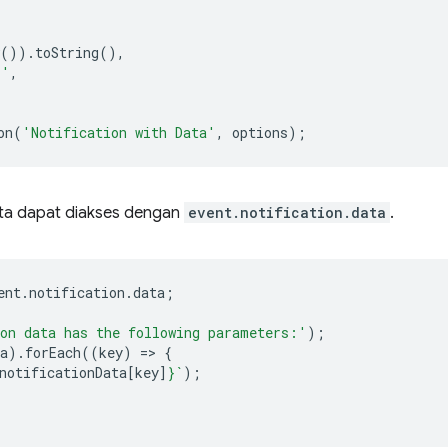
()).
toString
(),
!'
,
on
(
'Notification with Data'
,
options
);
data dapat diakses dengan
event.notification.data
.
ent
.
notification
.
data
;
on data has the following parameters:'
);
a
).
forEach
((
key
)
=
>
{
notificationData
[
key
]
}
`
);