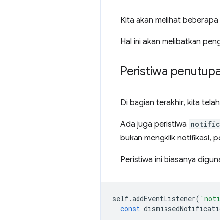
Kita akan melihat beberap
Hal ini akan melibatkan pe
Peristiwa penutupan
Di bagian terakhir, kita te
Ada juga peristiwa
notifi
bukan mengklik notifikasi, 
Peristiwa ini biasanya digu
self
.
addEventListener
(
'noti
const
dismissedNotificati