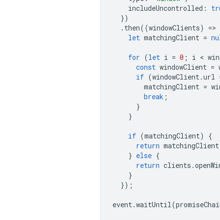
includeUncontrolled
:
tr
})
.
then
((
windowClients
)
=
>
let
matchingClient
=
nu
for
(
let
i
=
0
;
i
 < 
win
const
windowClient
=
if
(
windowClient
.
url
matchingClient
=
wi
break
;
}
}
if
(
matchingClient
)
{
return
matchingClient
}
else
{
return
clients
.
openWi
}
});
event
.
waitUntil
(
promiseChai