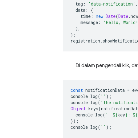
tag
:
'data-notification'
,
data
:
{
time
:
new
Date
(
Date
.
now
message
:
'Hello, World
},
};
registration
.
showNotificati
Di dalam pengendali klik, 
const
notificationData
=
ev
console
.
log
(
''
);
console
.
log
(
'The notificati
Object
.
keys
(
notificationDat
console
.
log
(
`  
${
key
}
: 
${
});
console
.
log
(
''
);