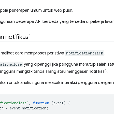
a pola penerapan umum untuk web push.
nggunaan beberapa API berbeda yang tersedia di pekerja laya
 notifikasi
lah melihat cara memproses peristiwa
notificationclick
.
cationclose
yang dipanggil jika pengguna menutup salah satu 
pengguna mengklik tanda silang atau menggeser notifikasi).
nakan untuk analisis guna melacak interaksi pengguna dengan n
ficationclose'
,
function
(
event
)
{
on
=
event
.
notification
;