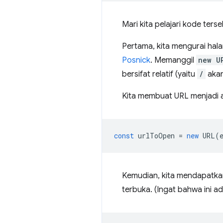
Mari kita pelajari kode terse
Pertama, kita mengurai hala
Posnick
. Memanggil
new U
bersifat relatif (yaitu
/
akan
Kita membuat URL menjadi 
const
urlToOpen
=
new
URL
(
Kemudian, kita mendapatka
terbuka. (Ingat bahwa ini a