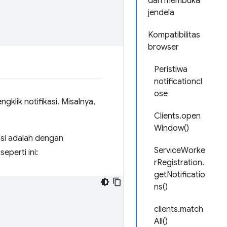
dan membuka
jendela
Kompatibilitas
browser
Peristiwa
notificationcl
ose
klik notifikasi. Misalnya,
Clients.open
Window()
asi adalah dengan
ServiceWorke
 seperti ini:
rRegistration.
getNotificatio
ns()
clients.match
All()