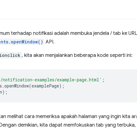
mum terhadap notifikasi adalah membuka jendela / tab ke URL 
ents.openWindow()
API.
ionclick
, kita akan menjalankan beberapa kode seperti ini:
/notification-examples/example-page.html'
;
s
.
openWindow
(
examplePage
);
n
);
 akan melihat cara memeriksa apakah halaman yang ingin kita
 Dengan demikian, kita dapat memfokuskan tab yang terbuka