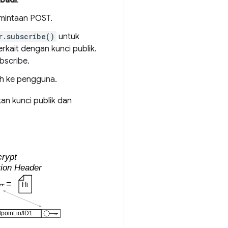
ibadi
.
rmintaan POST.
r.subscribe()
untuk
rkait dengan kunci publik.
bscribe.
sh ke pengguna.
kan kunci publik dan