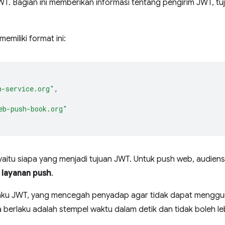
WT. Bagian ini memberikan informasi tentang pengirim JWT, t
emiliki format ini:
h-service.org"
,
eb-push-book.org"
yaitu siapa yang menjadi tujuan JWT. Untuk push web, audiens
l layanan push
.
aku JWT, yang mencegah penyadap agar tidak dapat menggun
erlaku adalah stempel waktu dalam detik dan tidak boleh leb