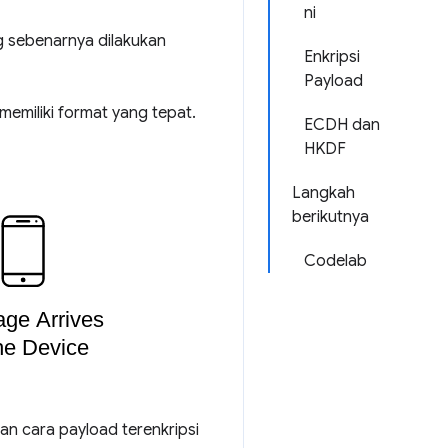
ni
ng sebenarnya dilakukan
Enkripsi
Payload
emiliki format yang tepat.
ECDH dan
HKDF
Langkah
berikutnya
Codelab
dan cara payload terenkripsi