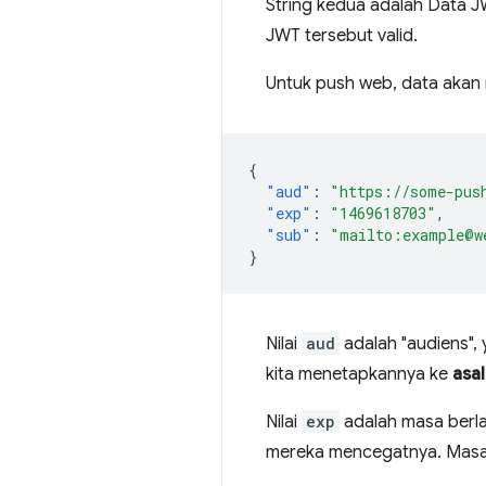
String kedua adalah Data J
JWT tersebut valid.
Untuk push web, data akan m
{
"aud"
:
"https://some-pus
"exp"
:
"1469618703"
,
"sub"
:
"mailto:example@w
}
Nilai
aud
adalah "audiens", 
kita menetapkannya ke
asa
Nilai
exp
adalah masa berl
mereka mencegatnya. Masa b