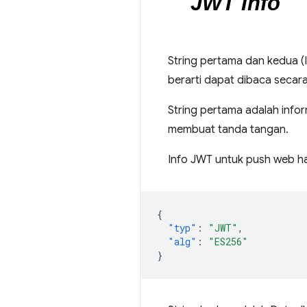
String pertama dan kedua (
berarti dapat dibaca secara
String pertama adalah info
membuat tanda tangan.
Info JWT untuk push web har
{
"typ"
:
"JWT"
,
"alg"
:
"ES256"
}