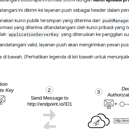
ndatangani beberapa informasi JSON dengan
kunci aplikasi pr
atangani ini dikirim ke layanan push sebagai header dalam pe
akan kunci publik tersimpan yang diterima dari
pushManage
rmasi yang diterima ditandatangani oleh kunci pribadi yang te
alah
applicationServerKey
yang diteruskan ke panggilan su
itandatangani valid, layanan push akan mengirimkan pesan pu
da di bawah. (Perhatikan legenda di kiri bawah untuk menunjuk