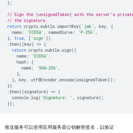
};
// Sign the |unsignedToken| with the server's privat
// the signature.
return
crypto
.
subtle
.
importKey
(
'jwk'
,
key
,
{
name
:
'ECDSA'
,
namedCurve
:
'P-256'
,
},
true
,
[
'sign'
])
.
then
((
key
)
=
>
{
return
crypto
.
subtle
.
sign
({
name
:
'ECDSA'
,
hash
:
{
name
:
'SHA-256'
,
},
},
key
,
utf8Encoder
.
encode
(
unsignedToken
));
})
.
then
((
signature
)
=
>
{
console
.
log
(
'Signature: '
,
signature
);
});
推送服务可以使用应用服务器公钥解密签名，以验证