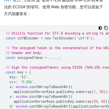
JWT 规范
，ES256 是“使用 P-256 曲线和 SHA-256 哈希算
法的 ECDSA”的缩写。使用 Web 加密功能，您可以按如下
方式创建签名：
// Utility function for UTF-8 encoding a string to a
const
utf8Encoder
=
new
TextEncoder
(
'utf-8'
);
// The unsigned token is the concatenation of the UR
// header and body.
const
unsignedToken
=
.....;
// Sign the |unsignedToken| using ES256 (SHA-256 ove
const
key
=
{
kty
:
'EC'
,
crv
:
'P-256'
,
x
:
window
.
uint8ArrayToBase64Url
(
applicationServerKeys
.
publicKey
.
subarray
(
1
,
33
))
y
:
window
.
uint8ArrayToBase64Url
(
applicationServerKeys
.
publicKey
.
subarray
(
33
,
65
)
d
:
window
.
uint8ArrayToBase64Url
(
applicationServerK