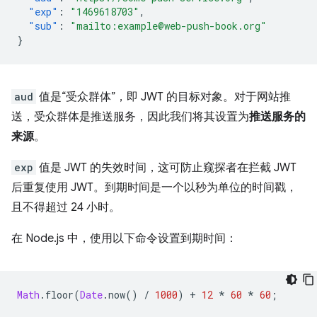
"exp"
:
"1469618703"
,
"sub"
:
"mailto:example@web-push-book.org"
}
aud
值是“受众群体”，即 JWT 的目标对象。对于网站推
送，受众群体是推送服务，因此我们将其设置为
推送服务的
来源
。
exp
值是 JWT 的失效时间，这可防止窥探者在拦截 JWT
后重复使用 JWT。到期时间是一个以秒为单位的时间戳，
且不得超过 24 小时。
在 Node.js 中，使用以下命令设置到期时间：
Math
.
floor
(
Date
.
now
()
/
1000
)
+
12
*
60
*
60
;