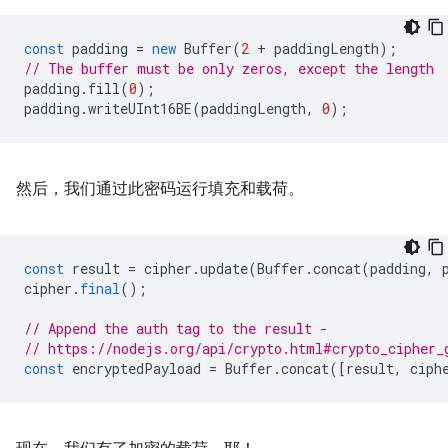
const
padding
=
new
Buffer
(
2
+
paddingLength
);
// The buffer must be only zeros, except the length
padding
.
fill
(
0
);
padding
.
writeUInt16BE
(
paddingLength
,
0
);
然后，我们通过此密码运行填充和载荷。
const
result
=
cipher
.
update
(
Buffer
.
concat
(
padding
,
cipher
.
final
();
// Append the auth tag to the result -
// https://nodejs.org/api/crypto.html#crypto_cipher_
const
encryptedPayload
=
Buffer
.
concat
([
result
,
ciph