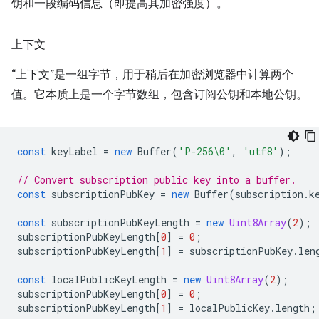
钥和一段编码信息（即提高其加密强度）。
上下文
“上下文”是一组字节，用于稍后在加密浏览器中计算两个
值。它本质上是一个字节数组，包含订阅公钥和本地公钥。
const
keyLabel
=
new
Buffer
(
'P-256\0'
,
'utf8'
);
// Convert subscription public key into a buffer.
const
subscriptionPubKey
=
new
Buffer
(
subscription
.
k
const
subscriptionPubKeyLength
=
new
Uint8Array
(
2
);
subscriptionPubKeyLength
[
0
]
=
0
;
subscriptionPubKeyLength
[
1
]
=
subscriptionPubKey
.
len
const
localPublicKeyLength
=
new
Uint8Array
(
2
);
subscriptionPubKeyLength
[
0
]
=
0
;
subscriptionPubKeyLength
[
1
]
=
localPublicKey
.
length
;