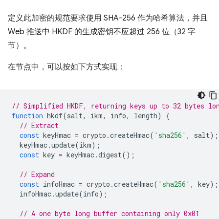
定义此加密的规范要求使用 SHA-256 作为哈希算法，并且
Web 推送中 HKDF 的生成密钥不应超过 256 位（32 字
节）。
在节点中，可以按如下方式实现：
// Simplified HKDF, returning keys up to 32 bytes lo
function
hkdf
(
salt
,
ikm
,
info
,
length
)
{
// Extract
const
keyHmac
=
crypto
.
createHmac
(
'sha256'
,
salt
);
keyHmac
.
update
(
ikm
);
const
key
=
keyHmac
.
digest
();
// Expand
const
infoHmac
=
crypto
.
createHmac
(
'sha256'
,
key
);
infoHmac
.
update
(
info
);
// A one byte long buffer containing only 0x01