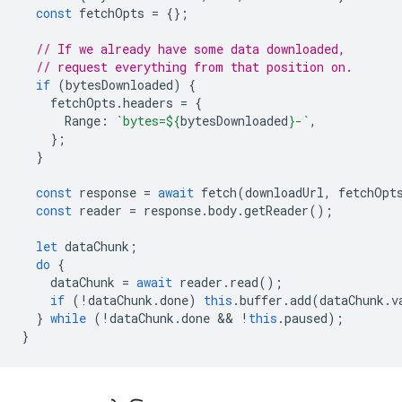
const
fetchOpts
=
{};
// If we already have some data downloaded,
// request everything from that position on.
if
(
bytesDownloaded
)
{
fetchOpts
.
headers
=
{
Range
:
`bytes=
${
bytesDownloaded
}
-`
,
};
}
const
response
=
await
fetch
(
downloadUrl
,
fetchOpt
const
reader
=
response
.
body
.
getReader
();
let
dataChunk
;
do
{
dataChunk
=
await
reader
.
read
();
if
(
!
dataChunk
.
done
)
this
.
buffer
.
add
(
dataChunk
.
v
}
while
(
!
dataChunk
.
done
 && 
!
this
.
paused
);
}