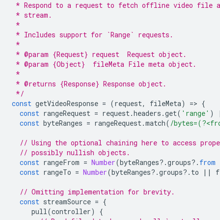
 * Respond to a request to fetch offline video file 
 * stream.
 *
 * Includes support for `Range` requests.
 *
 * @param {Request} request  Request object.
 * @param {Object}  fileMeta File meta object.
 *
 * @returns {Response} Response object.
 */
const
getVideoResponse
=
(
request
,
fileMeta
)
=
>
{
const
rangeRequest
=
request
.
headers
.
get
(
'range'
)
const
byteRanges
=
rangeRequest
.
match
(
/bytes=(?<fr
// Using the optional chaining here to access prope
// possibly nullish objects.
const
rangeFrom
=
Number
(
byteRanges
?
.
groups
?
.
from
const
rangeTo
=
Number
(
byteRanges
?
.
groups
?
.
to
||
f
// Omitting implementation for brevity.
const
streamSource
=
{
pull
(
controller
)
{