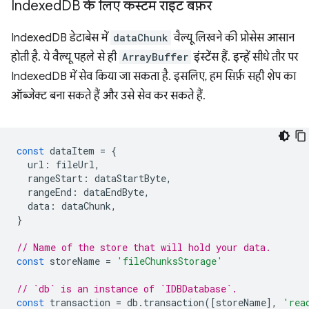
Indexed
DB के लिए कस्टम राइट बफ़र
IndexedDB डेटाबेस में
dataChunk
वैल्यू लिखने की प्रोसेस आसान
होती है. ये वैल्यू पहले से ही
ArrayBuffer
इंस्टेंस हैं. इन्हें सीधे तौर पर
IndexedDB में सेव किया जा सकता है. इसलिए, हम सिर्फ़ सही शेप का
ऑब्जेक्ट बना सकते हैं और उसे सेव कर सकते हैं.
const
dataItem
=
{
url
:
fileUrl
,
rangeStart
:
dataStartByte
,
rangeEnd
:
dataEndByte
,
data
:
dataChunk
,
}
// Name of the store that will hold your data.
const
storeName
=
'fileChunksStorage'
// `db` is an instance of `IDBDatabase`.
const
transaction
=
db
.
transaction
([
storeName
],
'rea