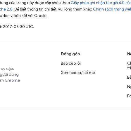
ội dung của trang này được cấp phép theo
Giấy phép ghi nhận tác giả 4.0 
che 2.0
. Để biết thông tin chi tiết, vui lòng tham khảo
Chính sách trang we
 đơn vị liên kết với Oracle.
t: 2017-06-30 UTC.
Đóng góp
N
Báo cáo lỗi
C
tr
ruy cập,
Xem các sự cố mở
người dùng
B
nhóm Chrome
Ng
Po