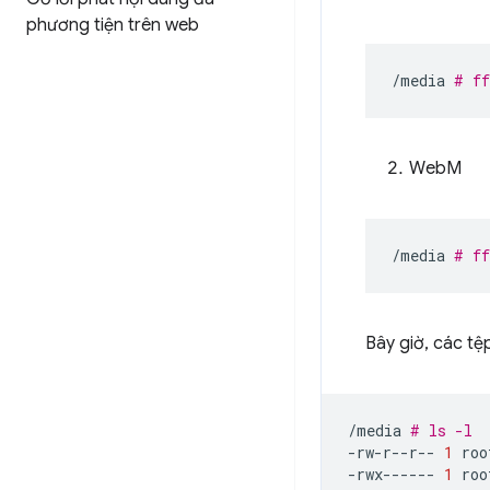
phương tiện trên web
/media
# ff
WebM
/media
# ff
Bây giờ, các tệp
/media
# ls -l
-rw-r--r--
1
roo
-rwx------
1
roo