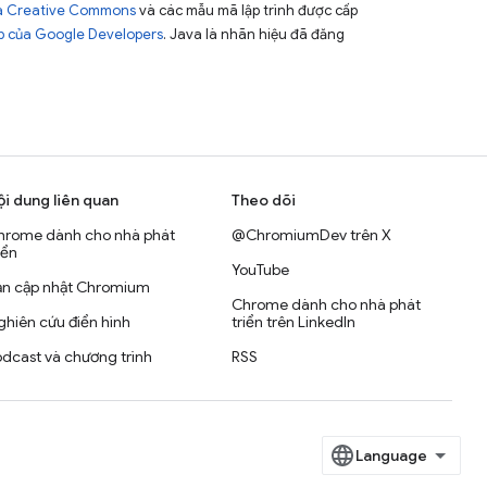
của Creative Commons
và các mẫu mã lập trình được cấp
b của Google Developers
. Java là nhãn hiệu đã đăng
ội dung liên quan
Theo dõi
hrome dành cho nhà phát
@ChromiumDev trên X
iển
YouTube
ản cập nhật Chromium
Chrome dành cho nhà phát
hiên cứu điển hình
triển trên LinkedIn
dcast và chương trình
RSS