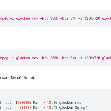
mpeg -i glocken.mov -b:v 350k -b:a 64k -s 1280x720 gloc
mpeg -i glocken.mov -b:v 350k -b:a 64k -s 1280x720 gloc
 sau đây sẽ tồn tại:
t
root
12080306
Mar
7
12
:16
glocken.mov

t
root
531117
Mar
7
13
:42
glocken_3g.mp4
