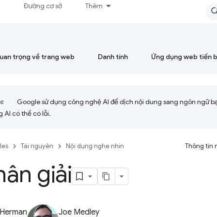
á
Đường cơ sở
Thêm
quan trọng về trang web
Danh tính
Ứng dụng web tiến 
Google sử dụng công nghệ AI để dịch nội dung sang ngôn ngữ b
 AI có thể có lỗi.
cles
Tài nguyên
Nội dung nghe nhìn
Thông tin 
ân giải
 Herman
Joe Medley