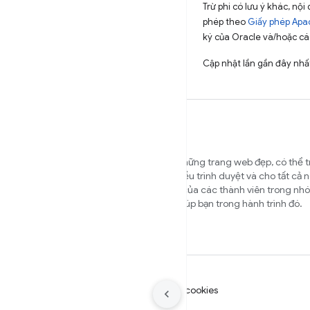
Trừ phi có lưu ý khác, n
phép theo
Giấy phép Apa
ký của Oracle và/hoặc các
Cập nhật lần gần đây nhấ
Chúng tôi muốn giúp bạn xây dựng những trang web đẹp, có thể t
nhanh và bảo mật, hoạt động trên nhiều trình duyệt và cho tất cả 
của bạn. Trang web này là trang chủ của các thành viên trong 
và các chuyên gia bên ngoài nhằm giúp bạn trong hành trình đó.
Điều khoản
Quyền riêng tư
Manage cookies