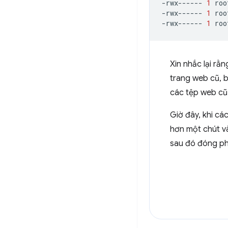
-rwx------
1
roo
-rwx------
1
roo
-rwx------
1
roo
Xin nhắc lại rằ
trang web cũ, b
các tệp web cũ
Giờ đây, khi cá
hơn một chút v
sau đó đóng p