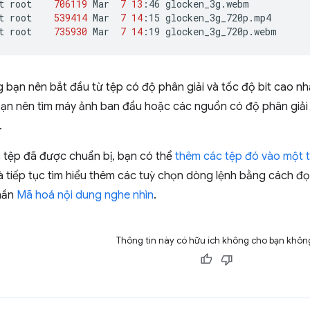
t
root
706119
Mar
7
13
:46
glocken_3g.webm

t
root
539414
Mar
7
14
:15
glocken_3g_720p.mp4

t
root
735930
Mar
7
14
:19
ng bạn nên bắt đầu từ tệp có độ phân giải và tốc độ bit cao
ạn nên tìm máy ảnh ban đầu hoặc các nguồn có độ phân giải c
.
c tệp đã được chuẩn bị, bạn có thể
thêm các tệp đó vào một 
à tiếp tục tìm hiểu thêm các tuỳ chọn dòng lệnh bằng cách đ
hần
Mã hoá nội dung nghe nhìn
.
Thông tin này có hữu ích không cho bạn khôn