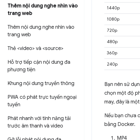
Thêm nội dung nghe nhìn vào
1440p
trang web
1080p
Thêm nội dung nghe nhìn vào
720p
trang web
480p
Thẻ <video> và <source>
360p
Hỗ trợ tiếp cận nội dung đa
240p
phương tiện
Khung nội dung truyền thông
Bạn nên sử dụng
chọn một độ ph
PWA có phát trực tuyến ngoại
may, đây là mộ
tuyến
Nếu bạn chưa c
Phát nhanh với tính năng tải
bằng Docker.
trước âm thanh và video
MP4
Gỡ lỗi phát nội dung đa