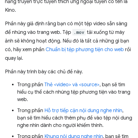
năng truyền trực tuyến thích ứng ngoại tuyến có tên là
Kino.
Phần này giả định rằng bạn có một tệp video sẵn sàng
để nhúng vào trang web. Tệp
.mov
tải xuống từ máy
ảnh sẽ không hoạt động. Nếu đó là tất cả những gì bạn
có, hãy xem phần
Chuẩn bị tệp phương tiện cho web
rồi
quay lại.
Phần này trình bày các chủ đề này.
Trong phần
Thẻ <video> và <source>
, bạn sẽ tìm
hiểu cụ thể cách nhúng tệp phương tiện vào trang
web.
Trong phần
Hỗ trợ tiếp cận nội dung nghe nhìn
,
bạn sẽ tìm hiểu cách thêm phụ đề vào tệp nội dung
nghe nhìn dành cho người khiếm thính.
Trong phần
Khung nội dung nghe nhìn
, bạn sẽ tìm