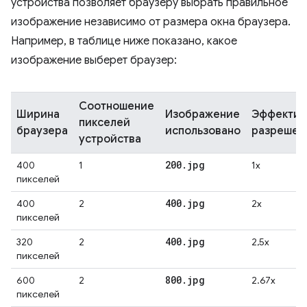
устройства позволяет браузеру выбрать правильное
изображение независимо от размера окна браузера.
Например, в таблице ниже показано, какое
изображение выберет браузер:
Соотношение
Ширина
Изображение
Эффектив
пикселей
браузера
использовано
разрешен
устройства
200
.
jpg
400
1
1x
пикселей
400
.
jpg
400
2
2x
пикселей
400
.
jpg
320
2
2,5x
пикселей
800
.
jpg
600
2
2.67x
пикселей