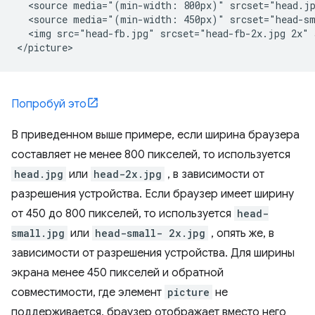
  <source media="(min-width: 800px)" srcset="head.jp
  <source media="(min-width: 450px)" srcset="head-sm
  <img src="head-fb.jpg" srcset="head-fb-2x.jpg 2x" 
Попробуй это
В приведенном выше примере, если ширина браузера
составляет не менее 800 пикселей, то используется
head.jpg
или
head-2x.jpg
, в зависимости от
разрешения устройства. Если браузер имеет ширину
от 450 до 800 пикселей, то используется
head-
small.jpg
или
head-small- 2x.jpg
, опять же, в
зависимости от разрешения устройства. Для ширины
экрана менее 450 пикселей и обратной
совместимости, где элемент
picture
не
поддерживается, браузер отображает вместо него