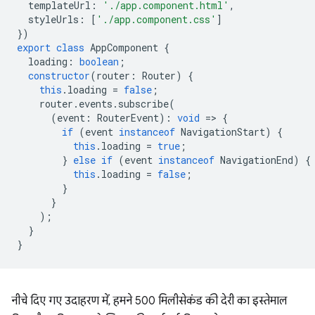
templateUrl
:
'./app.component.html'
,
styleUrls
:
[
'./app.component.css'
]
})
export
class
AppComponent
{
loading
:
boolean
;
constructor
(
router
:
Router
)
{
this
.
loading
=
false
;
router
.
events
.
subscribe
(
(
event
:
RouterEvent
)
:
void
=
>
{
if
(
event
instanceof
NavigationStart
)
{
this
.
loading
=
true
;
}
else
if
(
event
instanceof
NavigationEnd
)
{
this
.
loading
=
false
;
}
}
);
}
}
नीचे दिए गए उदाहरण में, हमने 500 मिलीसेकंड की देरी का इस्तेमाल