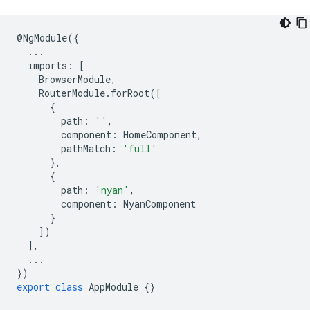
@
NgModule
({
...
imports
:
[
BrowserModule
,
RouterModule
.
forRoot
([
{
path
:
''
,
component
:
HomeComponent
,
pathMatch
:
'full'
},
{
path
:
'nyan'
,
component
:
NyanComponent
}
])
],
...
})
export
class
AppModule
{}