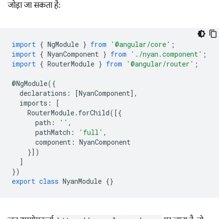
जोड़ा जा सकता है:
import
{
NgModule
}
from
'@angular/core'
;
import
{
NyanComponent
}
from
'./nyan.component'
;
import
{
RouterModule
}
from
'@angular/router'
;
@
NgModule
({
declarations
:
[
NyanComponent
],
imports
:
[
RouterModule
.
forChild
([{
path
:
''
,
pathMatch
:
'full'
,
component
:
NyanComponent
}])
]
})
export
class
NyanModule
{}