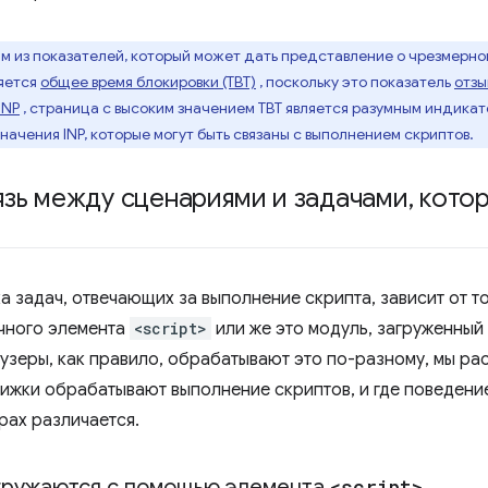
 из показателей, который может дать представление о чрезмерном
ляется
общее время блокировки (TBT)
, поскольку это показатель
отзы
INP
, страница с высоким значением TBT является разумным индикатор
начения INP, которые могут быть связаны с выполнением скриптов.
зь между сценариями и задачами
,
котор
 задач, отвечающих за выполнение скрипта, зависит от то
чного элемента
<script>
или же это модуль, загруженный
узеры, как правило, обрабатывают это по-разному, мы ра
ижки обрабатывают выполнение скриптов, и где поведени
рах различается.
гружаются с помощью элемента
<script>