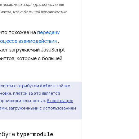
 несколько задач для выполнения
риптов, что с большей вероятностью
ечто похожее на
передачу
роцессе взаимодействия
.
ет загружаемый JavaScript
риптов, которые с большей
крипты с атрибутом
в той же
defer
овке, платой за это является
 производительностью.
В настоящее
ами, загруженными с использованием
ибута
type=module