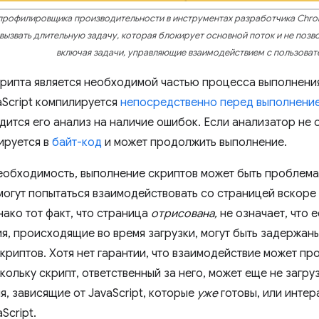
 профилировщика производительности в инструментах разработчика Chro
вызвать длительную задачу, которая блокирует основной поток и не позв
включая задачи, управляющие взаимодействием с пользоват
рипта является необходимой частью процесса выполнения 
aScript компилируется
непосредственно перед выполнени
дится его анализ на наличие ошибок. Если анализатор не
ируется в
байт-код
и может продолжить выполнение.
еобходимость, выполнение скриптов может быть проблема
могут попытаться взаимодействовать со страницей вскоре
нако тот факт, что страница
отрисована,
не означает, что 
я, происходящие во время загрузки, могут быть задержаны
риптов. Хотя нет гарантии, что взаимодействие может про
ольку скрипт, ответственный за него, может еще не загру
я, зависящие от JavaScript, которые
уже
готовы, или интер
Script.