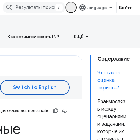
/
Войти
Как оптимизировать INP
ЕЩЁ
Содержание
Что такое
оценка
скрипта?
Взаимосвяз
ь между
ия оказалась полезной?
сценариями
ные
и задачами,
которые их
оценивают.