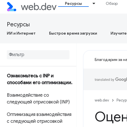
Ресурсы
Обзор
Ресурсы
ИИ и Интернет
Быстрое время загрузки
Изучите
Благодарим за на
Ознакомьтесь с INP и
способами его оптимизации
.
Взаимодействие со
web.dev
Ресу
следующей отрисовкой (INP)
Оцен
Оптимизация взаимодействия
с следующей отрисовкой