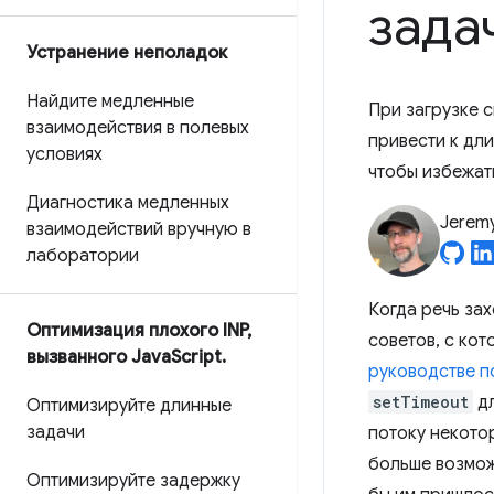
зада
Устранение неполадок
Найдите медленные
При загрузке 
взаимодействия в полевых
привести к дли
условиях
чтобы избежат
Диагностика медленных
Jerem
взаимодействий вручную в
лаборатории
Когда речь за
Оптимизация плохого INP
,
советов, с кот
вызванного Java
Script
.
руководстве п
setTimeout
дл
Оптимизируйте длинные
задачи
потоку некото
больше возмож
Оптимизируйте задержку