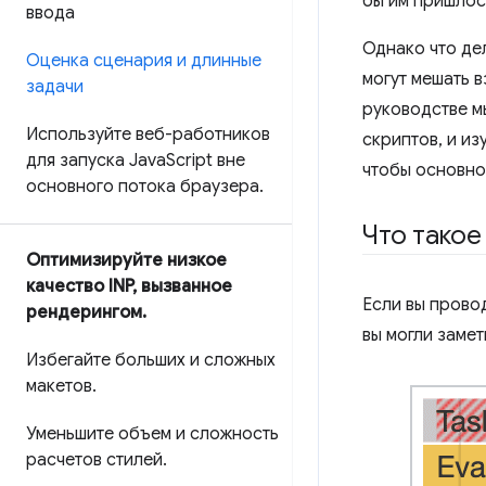
бы им пришлос
ввода
Однако что де
Оценка сценария и длинные
могут мешать в
задачи
руководстве м
Используйте веб-работников
скриптов, и из
для запуска Java
Script вне
чтобы основно
основного потока браузера
.
Что такое
Оптимизируйте низкое
качество INP
,
вызванное
Если вы прово
рендерингом
.
вы могли замет
Избегайте больших и сложных
макетов
.
Уменьшите объем и сложность
расчетов стилей
.