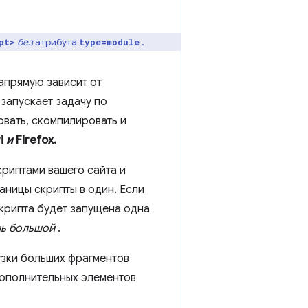
без
атрибута
.
pt>
type=module
напрямую зависит от
запускает задачу по
вать, скомпилировать и
ri
и
Firefox.
криптами вашего сайта и
аницы скрипты в один. Если
 скрипта будет запущена одна
нь большой
.
узки больших фрагментов
дополнительных элементов