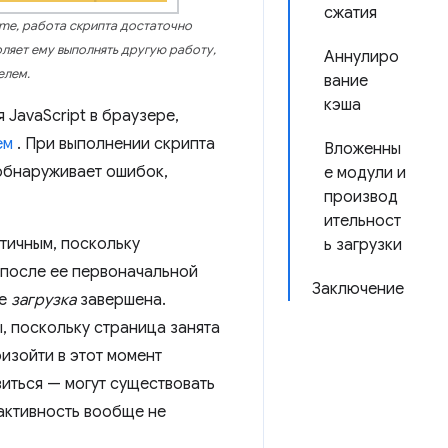
сжатия
me, работа скрипта достаточно
оляет ему выполнять другую работу,
Аннулиро
елем.
вание
кэша
JavaScript в браузере,
ем
. При выполнении скрипта
Вложенны
 обнаруживает ошибок,
е модули и
производ
ительност
тичным, поскольку
ь загрузки
 после ее первоначальной
Заключение
ее
загрузка
завершена.
, поскольку страница занята
изойти в этот момент
зиться — могут существовать
активность вообще не