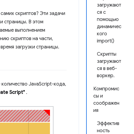
загружают
ся с
 самих скриптов? Эти задачи
помощью
и страницы. В этом
динамичес
каемые выполнением
кого
ению скриптов на части,
import()
 время загрузки страницы.
Скрипты
загружают
ся в веб-
воркер.
оличество JavaScript-кода,
Компромис
uate Script"
.
сы и
соображен
ия
Эффектив
ность