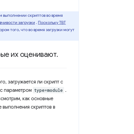
 выполнении скриптов во время
вчивости загрузки
.
Поскольку TBT
ом того, что во время загрузки могут
ые их оценивают
.
го, загружается ли скрипт с
 с параметром
type=module
.
ссмотрим, как основные
е выполнения скриптов в