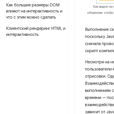
Как большие размеры DOM
Как видно из
влияют на интерактивность и
объемная, чтобы 
что с этим можно сделать
Клиентский рендеринг HTML и
Выполнение ск
интерактивность
поскольку Jav
сначала прово
скрипт компил
Несмотря на н
пользователи 
отрисовки. Од
Взаимодействи
выполнением ск
времени — поск
взаимодействи
зависит от Java