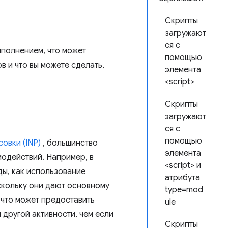
Скрипты
загружают
ся с
ыполнением, что может
помощью
в и что вы можете сделать,
элемента
<script>
Скрипты
загружают
ся с
помощью
овки (INP)
, большинство
элемента
модействий. Например, в
<script> и
ы, как использование
атрибута
скольку они дают основному
type=mod
 что может предоставить
ule
другой активности, чем если
Скрипты