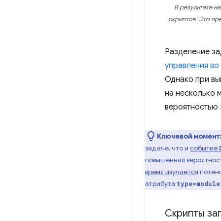
В результате н
скриптов. Это пр
Разделение за
управления во
Однако при вы
на несколько 
вероятностью 
Ключевой момент
задаче, что и
событие
повышенная вероятност
время изучается
потенц
атрибута
type=module
Скрипты за