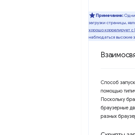
Примечание:
Одним
загрузки страницы, яв
хорошо коррелирует с 
наблюдаться высокие з
Взаимосвя
Способ запуска
помощью типи
Поскольку бра
браузерные дв
разных браузе
Скрипты за