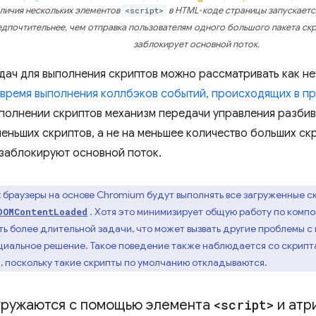
аличия нескольких элементов
<script>
в HTML-коде страницы запускается
едпочтительнее, чем отправка пользователям одного большого пакета ск
заблокирует основной поток.
дач для выполнения скриптов можно рассматривать как н
 время выполнения коллбэков событий, происходящих в п
полнении скриптов механизм передачи управления разбива
меньших скриптов, а не на меньшее количество больших ск
заблокируют основной поток.
:
браузеры на основе Chromium будут выполнять все загруженные с
. Хотя это минимизирует общую работу по компон
DOMContentLoaded
ь более длительной задачи, что может вызвать другие проблемы с
иальное решение. Такое поведение также наблюдается со скрипт
, поскольку такие скрипты по умолчанию откладываются.
гружаются с помощью элемента
<script>
и атр