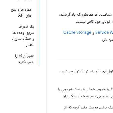
مهره ها و پیچ
حافظه پنهان HTTP مرورگر اولین خط دفاعی شماست، اما همانطور که یاد گرفتید،
های API
یک انحراف
Service 
و
Cache Storage
سریع: وعده ها
و همگام سازی/
ان دارد.
انتظار
هنوز آن کد را
نصب نکنید
ل ایجاد آن هستید کنترل می شود.
تا برنامه وب شما درخواست خروجی را
 انجام می دهد به شما بستگی دارد.
که باشد، درست مانند آنچه که اگر