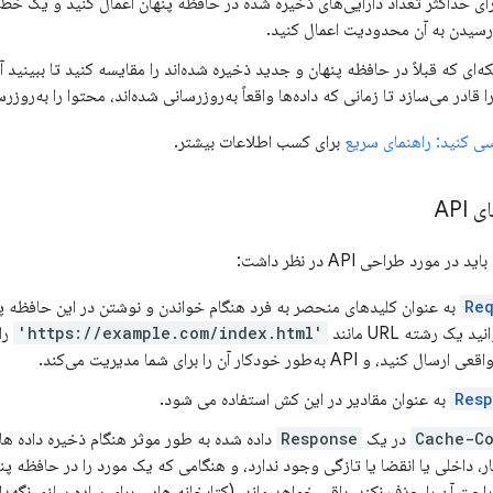
ی حداکثر تعداد دارایی‌های ذخیره شده در حافظه پنهان اعمال کنید و یک خ
رسیدن به آن محدودیت اعمال کنید.
‌ای که قبلاً در حافظه پنهان و جدید ذخیره شده‌اند را مقایسه کنید تا ببینید 
ا قادر می‌سازد تا زمانی که داده‌ها واقعاً به‌روزرسانی شده‌اند، محتوا را به‌روزرس
برای کسب اطلاعات بیشتر.
API
 مورد طراحی API در نظر داشت:
Re
به عنوان کلیدهای منحصر به فرد هنگام خواندن و نوشتن در این حافظه پن
 یک رشته URL مانند
'https://example.com/index.html'
را
عی ارسال کنید، و API به‌طور خودکار آن را برای شما مدیریت می‌کند.
Resp
به عنوان مقادیر در این کش استفاده می شود.
Cache-Co
در یک
Response
داده شده به طور موثر هنگام ذخیره داده ها
، داخلی یا انقضا یا تازگی وجود ندارد، و هنگامی که یک مورد را در حافظه پنه
احت آن را حذف نکند، باقی خواهد ماند. (کتابخانه هایی برای ساده سازی نگهد