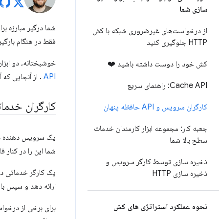
سازی شما
از درخواست‌های غیرضروری شبکه با کش
فقط در هنگام بارگیری URL های نسخه ای که قبلاً بازدید کرده اید، واقعاً مؤثر است. کش HTTP به خودی 
HTTP جلوگیری کنید
خوشبختانه، دو ابزا
کش خود را دوست داشته باشید ❤️
API
. از آنجایی که 
Cache API: راهنمای سریع
کارگران خدما
کارگران سرویس و API حافظه پنهان
جعبه کار: مجموعه ابزار کارمندان خدمات
یک سرویس دهنده در
سطح بالا شما
شما این را در کنار 
ذخیره سازی توسط کارگر سرویس و
یک کارگر خدماتی دا
ذخیره سازی HTTP
ارائه دهد و سپس با
نحوه عملکرد استراتژی های کش
برای برخی از درخواس