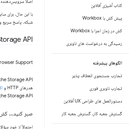
اصلاً سرویس‌دهنده و
کتاب آشپزی آفلاین
پیش کش با Workbox
شبکه، پاسخ سریع و قابل
کش در زمان اجرا با Workbox
torage API
رسیدگی به درخواست های ناوبری
rowser Support
الگوهای پیشرفته
تجارب جستجوی انعطاف پذیر
هدرهای HTTP و
اک
تجارب ناوبری فوری
Cache Storage API مخصوصاً زمانی مفید است که از جاوا اسکریپت کارمند سرویس ش
دستورالعمل های طراحی UX آفلاین
صبر کنید
.
.
.
کش د
گسترش جعبه کار، گسترش جعبه کار