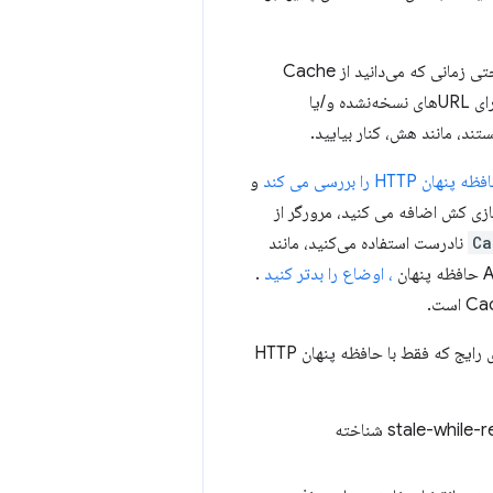
را روی سرور وب خود پیکربندی کنید، حتی زمانی که می‌دانید از Cache
های نسخه‌نشده و/یا
ا بررسی می کند
و
اده می کند. اگر URL های نسخه شده را به حافظه پنهان API ذخیره سازی کش اضافه می کنید، مرورگر از
Ca
نادرست استفاده می‌کنید، مانند
، اوضاع را بدتر کنید
.
در مورد آنچه که اکنون با این API جدید امکان پذیر است، پاسخ این است: بسیار. برخی از کاربردهای رایج که فقط با حافظه پنهان HTTP
از رویکرد «بازخوانی در پس‌زمینه» برای محتوای کش استفاده کنید، که به عنوان stale-while-revalidate شناخته