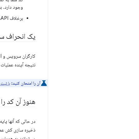
وجود دارد. بع
برخلاف APIهای قدیمی‌تر و همزمان مانند
یک انحراف سر
کارگران سرویس و API حافظه کش از
نتیجه آینده عملیات async متکی هستند. قبل از غواصی باید خود را ب
آن را امتحان کنید:
با ثبت 
هنوز آن کد را
ذخیره سازی کش عملاً