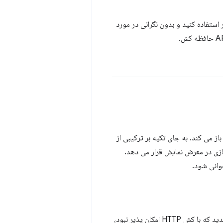
ر درخواست‌ها، می‌توانید از چیزی انعطاف‌پذیرتر از حافظه پنهان HTTP مرورگر استفاده کنید و بدون نگرانی در مورد
گان باز می کند. به جای تکیه بر ترکیبی از
خیره سازی در معرض نمایش قرار می دهد.
احتمالاً از خود سؤالاتی مانند "آیا هنوز باید هدرهای HTTP خود را پیکربندی کنم؟" و "با این کش جدید که با کش HTTP امکان پذیر نبود،