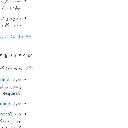
محدودیتی برا
موارد پس از 
پاسخ‌های شبکه
خیر، و کاربر ر
Cache API را بررسی کنید: راهنمای سریع
مهره ها و پیچ های 
نکاتی وجود دارد که باید در
اشیاء
quest
راحتی، می‌توانید
Request
واق
اشیاء
onse
هدر
ntrol
بررسی خودکار
کد شما به صر