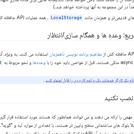
داً در این مجموعه به آنها پرداخته خواهد شد.)
LocalStorage
، همه عملیات API حافظه کش ناهمزمان هستند.
یع: وعده ها و همگام سازی
/
انتظار
مفاهیم برنامه نویسی ناهمزمان
استفاده می کنند. به ویژه، آ
ا
وعده‌ها
و نحو مربوط به
t
نام یک کارگر خدمات، یک برنامه کاربردی را قابل اعتماد کنید
.
 نصب نکنید
 بلوک های ساختمانی سطح پایین تر هستند، با تعدادی از موارد لبه و "گوچا". 
می‌توانند به هموارسازی بخش‌های دشوار آن APIها کمک کنند و همه آنچه را که