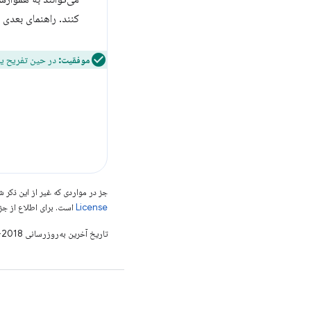
کنند. راهنمای بعدی 
موفقیت:
در حین تفریح ​​یا
جز در مواردی که غیر از این ذک
License
است. برای اطلاع از جز
تاریخ آخرین به‌روزرسانی 2018-11-05 به‌وقت ساعت هماهنگ جهانی.