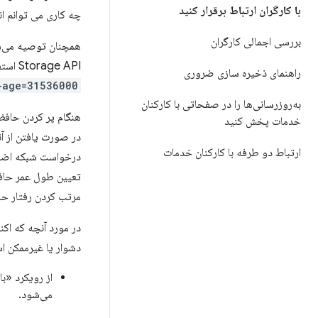
با کارگران ارتباط برقرار کنید
چه کاری می توانم ان
بررسی اجمالی کارگران
همچنان توصیه می‌
Storage API استفاده می‌کنید. معمولاً می‌توانید با تنظیم
راهنمای ذخیره سازی ضروری
-age=31536000
به‌روزرسانی‌ها را در صفحاتی با کارکنان
هنگام پر کردن حافظه پنهان API حا
خدمات پخش کنید
ارتباط دو طرفه با کارکنان خدمات
درخواست شبکه اضاف
تعیین طول عمر حافظه پنهان برای URL بدون نسخه، می‌توانید ب
مرتب کردن رفتار حافظه پنهان HTTP شما یک پیش نیاز برای استفا
دشوار یا غیرممکن اس
می‌شود.