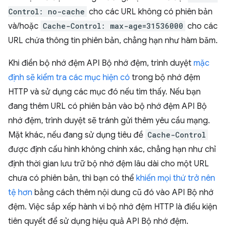
Control: no-cache
cho các URL không có phiên bản
và/hoặc
Cache-Control: max-age=31536000
cho các
URL chứa thông tin phiên bản, chẳng hạn như hàm băm.
Khi điền bộ nhớ đệm API Bộ nhớ đệm, trình duyệt
mặc
định sẽ kiểm tra các mục hiện có
trong bộ nhớ đệm
HTTP và sử dụng các mục đó nếu tìm thấy. Nếu bạn
đang thêm URL có phiên bản vào bộ nhớ đệm API Bộ
nhớ đệm, trình duyệt sẽ tránh gửi thêm yêu cầu mạng.
Mặt khác, nếu đang sử dụng tiêu đề
Cache-Control
được định cấu hình không chính xác, chẳng hạn như chỉ
định thời gian lưu trữ bộ nhớ đệm lâu dài cho một URL
chưa có phiên bản, thì bạn có thể
khiến mọi thứ trở nên
tệ hơn
bằng cách thêm nội dung cũ đó vào API Bộ nhớ
đệm. Việc sắp xếp hành vi bộ nhớ đệm HTTP là điều kiện
tiên quyết để sử dụng hiệu quả API Bộ nhớ đệm.