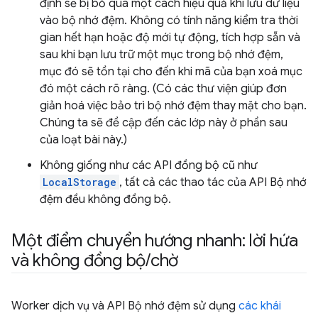
định sẽ bị bỏ qua một cách hiệu quả khi lưu dữ liệu
vào bộ nhớ đệm. Không có tính năng kiểm tra thời
gian hết hạn hoặc độ mới tự động, tích hợp sẵn và
sau khi bạn lưu trữ một mục trong bộ nhớ đệm,
mục đó sẽ tồn tại cho đến khi mã của bạn xoá mục
đó một cách rõ ràng. (Có các thư viện giúp đơn
giản hoá việc bảo trì bộ nhớ đệm thay mặt cho bạn.
Chúng ta sẽ đề cập đến các lớp này ở phần sau
của loạt bài này.)
Không giống như các API đồng bộ cũ như
LocalStorage
, tất cả các thao tác của API Bộ nhớ
đệm đều không đồng bộ.
Một điểm chuyển hướng nhanh: lời hứa
và không đồng bộ
/
chờ
Worker dịch vụ và API Bộ nhớ đệm sử dụng
các khái