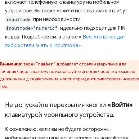
включает телефонную клавиатуру на мобильном
устройстве. Вы также можете использовать атрибут
inputmode
при необходимости:
inputmode="numeric"
идеально подходит для PIN-
кодов. Подробнее см. в статье «
Всё, что вы когда-
либо хотели знать о inputmode»
.
Внимание:
добавляет стрелки вверх/вниз для
type="number"
личения чисел, поэтому не используйте его для чисел, которые не
дназначены для увеличения, например идентификаторов и номеро
тов.
Не допускайте перекрытия кнопки
«Войти»
клавиатурой мобильного устройства
.
К сожалению, если вы не будете осторожны,
мобильные клавиатуры могут перекрыть вашу форму