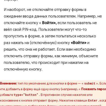
И наоборот, не отключайте отправку формы в
ожидании ввода данных пользователем. Например, не
отключайте кнопку «
Войти»,
если пользователь не
ввёл свой PIN-код. Пользователи могут что-то
пропустить в форме, а затем попытаться несколько
раз нажать на (отключённую) кнопку
«Войти»
и
решить, что она не работает. Если вам необходимо
отключить отправку формы, как минимум, объясните
пользователю, что происходит при нажатии на
отключённую кнопку.
Внимание:
тип по умолчанию для кнопки в форме — «
». Есл
submit
ите добавить в форму ещё одну кнопку (например, «
Показать паро
 добавьте
. В противном случае нажатие или
type="button"
косновение к кнопке отправит форму. Нажатие клавиши
, ког
Enter