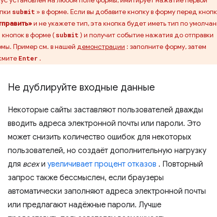
ус установлен на любом поле формы, имитирует нажатие первой
опки
» в форме. Если вы добавите кнопку в форму перед кноп
submit
тправить»
и не укажете тип, эта кнопка будет иметь тип по умолча
 кнопок в форме (
) и получит событие нажатия до отправки
submit
мы. Пример см. в нашей
демонстрации
: заполните форму, затем
жмите
.
Enter
Не дублируйте входные данные
Некоторые сайты заставляют пользователей дважды
вводить адреса электронной почты или пароли. Это
может снизить количество ошибок для некоторых
пользователей, но создаёт дополнительную нагрузку
для
всех
и
увеличивает процент отказов
. Повторный
запрос также бессмыслен, если браузеры
автоматически заполняют адреса электронной почты
или предлагают надёжные пароли. Лучше