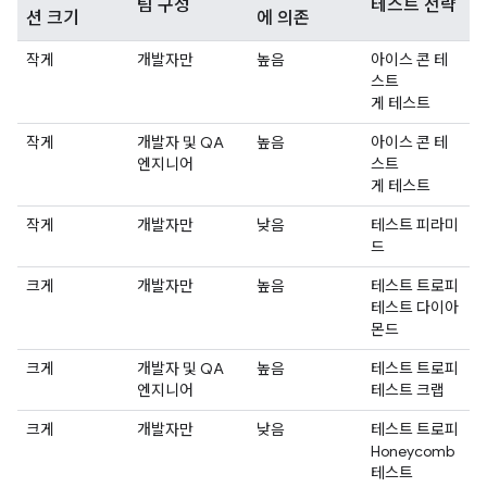
팀 구성
테스트 전략
션 크기
에 의존
작게
개발자만
높음
아이스 콘 테
스트
게 테스트
작게
개발자 및 QA
높음
아이스 콘 테
엔지니어
스트
게 테스트
작게
개발자만
낮음
테스트 피라미
드
크게
개발자만
높음
테스트 트로피
테스트 다이아
몬드
크게
개발자 및 QA
높음
테스트 트로피
엔지니어
테스트 크랩
크게
개발자만
낮음
테스트 트로피
Honeycomb
테스트