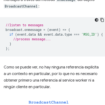
BroadcastChannel
:
//listen to messages
broadcast
.
onmessage
=
(
event
)
=
>
{
if
(
event
.
data
 && 
event
.
data
.
type
===
'MSG_ID'
)
{
//process message...
}
};
Como se puede ver, no hay ninguna referencia explícita
a un contexto en particular, por lo que no es necesario
obtener primero una referencia al service worker ni a
ningún cliente en particular.