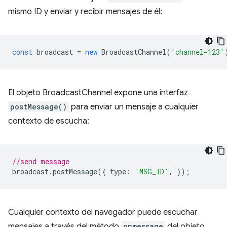
mismo ID y enviar y recibir mensajes de él:
const
broadcast
=
new
BroadcastChannel
(
'channel-123'
El objeto BroadcastChannel expone una interfaz
postMessage()
para enviar un mensaje a cualquier
contexto de escucha:
//send message
broadcast
.
postMessage
({
type
:
'MSG_ID'
,
});
Cualquier contexto del navegador puede escuchar
mensajes a través del método
onmessage
del objeto