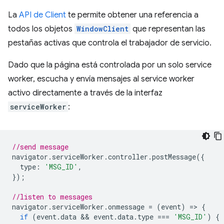
La
API de Client
te permite obtener una referencia a
todos los objetos
WindowClient
que representan las
pestañas activas que controla el trabajador de servicio.
Dado que la página está controlada por un solo service
worker, escucha y envía mensajes al service worker
activo directamente a través de la interfaz
serviceWorker
:
//send message
navigator
.
serviceWorker
.
controller
.
postMessage
({
type
:
'MSG_ID'
,
});
//listen to messages
navigator
.
serviceWorker
.
onmessage
=
(
event
)
=
>
{
if
(
event
.
data
 && 
event
.
data
.
type
===
'MSG_ID'
)
{