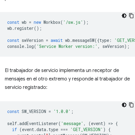
const
wb
=
new
Workbox
(
'/sw.js'
);
wb
.
register
();
const
swVersion
=
await
wb
.
messageSW
({
type
:
'GET_VER
console
.
log
(
'Service Worker version:'
,
swVersion
);
El trabajador de servicio implementa un receptor de
mensajes en el otro extremo y responde al trabajador de
servicio registrado:
const
SW_VERSION
=
'1.0.0'
;
self
.
addEventListener
(
'message'
,
(
event
)
=
>
{
if
(
event
.
data
.
type
===
'GET_VERSION'
)
{