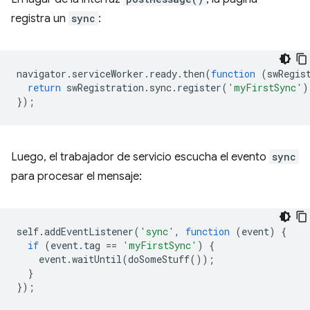
registra un
sync
:
navigator
.
serviceWorker
.
ready
.
then
(
function
(
swRegis
return
swRegistration
.
sync
.
register
(
'myFirstSync'
)
});
Luego, el trabajador de servicio escucha el evento
sync
para procesar el mensaje:
self
.
addEventListener
(
'sync'
,
function
(
event
)
{
if
(
event
.
tag
==
'myFirstSync'
)
{
event
.
waitUntil
(
doSomeStuff
());
}
});