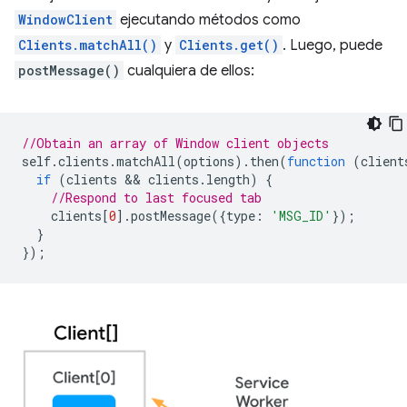
WindowClient
ejecutando métodos como
Clients.matchAll()
y
Clients.get()
. Luego, puede
postMessage()
cualquiera de ellos:
//Obtain an array of Window client objects
self
.
clients
.
matchAll
(
options
).
then
(
function
(
client
if
(
clients
 && 
clients
.
length
)
{
//Respond to last focused tab
clients
[
0
].
postMessage
({
type
:
'MSG_ID'
});
}
});