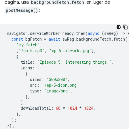
página, usa
backgroundFetch.fetch
en lugar de
postMessage()
:
navigator
.
serviceWorker
.
ready
.
then
(
async
(
swReg
)
=
>
const
bgFetch
=
await
swReg
.
backgroundFetch
.
fetch
(
'my-fetch'
,
[
'/ep-5.mp3'
,
'ep-5-artwork.jpg'
],
{
title
:
'Episode 5: Interesting things.'
,
icons
:
[
{
sizes
:
'300x300'
,
src
:
'/ep-5-icon.png'
,
type
:
'image/png'
,
},
],
downloadTotal
:
60
*
1024
*
1024
,
},
);
});