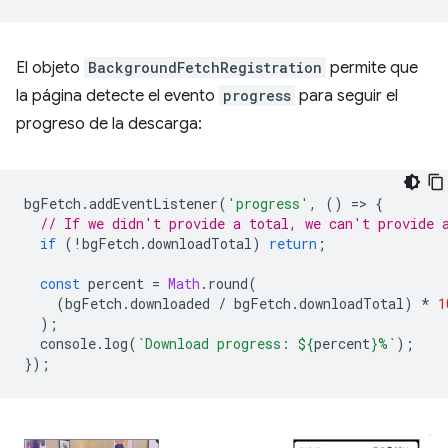
El objeto
BackgroundFetchRegistration
permite que
la página detecte el evento
progress
para seguir el
progreso de la descarga:
bgFetch
.
addEventListener
(
'progress'
,
()
=
>
{
// If we didn't provide a total, we can't provide 
if
(
!
bgFetch
.
downloadTotal
)
return
;
const
percent
=
Math
.
round
(
(
bgFetch
.
downloaded
/
bgFetch
.
downloadTotal
)
*
1
);
console
.
log
(
`Download progress: 
${
percent
}
%`
);
});