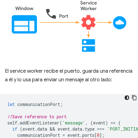
El service worker recibe el puerto, guarda una referencia
a él y lo usa para enviar un mensaje al otro lado:
let
communicationPort
;
//Save reference to port
self
.
addEventListener
(
'message'
,
(
event
)
=
>
{
if
(
event
.
data
 && 
event
.
data
.
type
===
'PORT_INITI
communicationPort
=
event
.
ports
[
0
];