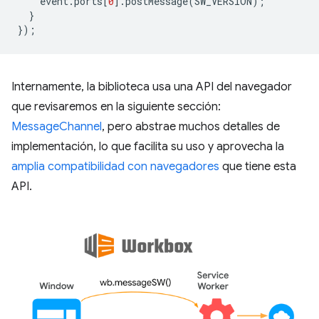
event
.
ports
[
0
].
postMessage
(
SW_VERSION
);
}
});
Internamente, la biblioteca usa una API del navegador
que revisaremos en la siguiente sección:
MessageChannel
, pero abstrae muchos detalles de
implementación, lo que facilita su uso y aprovecha la
amplia compatibilidad con navegadores
que tiene esta
API.