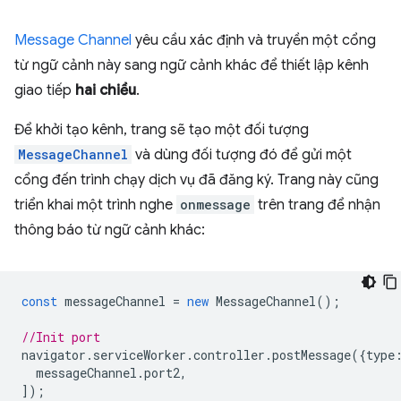
Message Channel
yêu cầu xác định và truyền một cổng
từ ngữ cảnh này sang ngữ cảnh khác để thiết lập kênh
giao tiếp
hai chiều
.
Để khởi tạo kênh, trang sẽ tạo một đối tượng
MessageChannel
và dùng đối tượng đó để gửi một
cổng đến trình chạy dịch vụ đã đăng ký. Trang này cũng
triển khai một trình nghe
onmessage
trên trang để nhận
thông báo từ ngữ cảnh khác:
const
messageChannel
=
new
MessageChannel
();
//Init port
navigator
.
serviceWorker
.
controller
.
postMessage
({
type
messageChannel
.
port2
,
]);