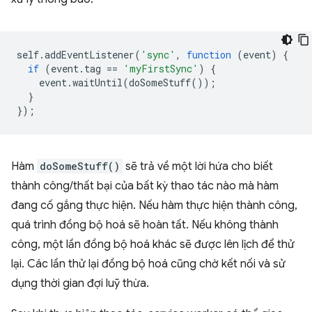
self
.
addEventListener
(
'sync'
,
function
(
event
)
{
if
(
event
.
tag
==
'myFirstSync'
)
{
event
.
waitUntil
(
doSomeStuff
());
}
});
Hàm
doSomeStuff()
sẽ trả về một lời hứa cho biết
thành công/thất bại của bất kỳ thao tác nào mà hàm
đang cố gắng thực hiện. Nếu hàm thực hiện thành công,
quá trình đồng bộ hoá sẽ hoàn tất. Nếu không thành
công, một lần đồng bộ hoá khác sẽ được lên lịch để thử
lại. Các lần thử lại đồng bộ hoá cũng chờ kết nối và sử
dụng thời gian đợi luỹ thừa.