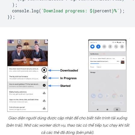
);
console
.
log
(
`Download progress: 
${
percent
}
%`
);
});
Giao diện người dùng được cập nhật để cho biết tiến trình tải xuống
(bên trái). Nhờ các worker dịch vụ, thao tác có thể tiếp tục chạy khi tất
cả các thẻ đã đóng (bên phải).