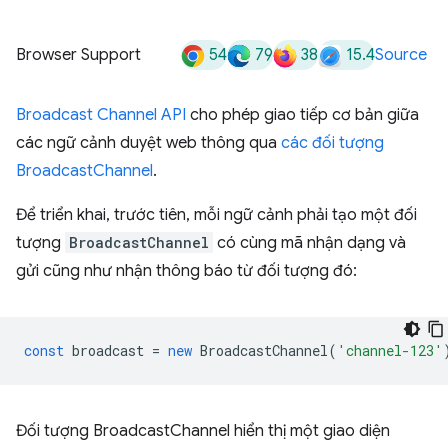
54
79
38
15.4
Browser Support
Source
Broadcast Channel API
cho phép giao tiếp cơ bản giữa
các ngữ cảnh duyệt web thông qua
các đối tượng
BroadcastChannel
.
Để triển khai, trước tiên, mỗi ngữ cảnh phải tạo một đối
tượng
BroadcastChannel
có cùng mã nhận dạng và
gửi cũng như nhận thông báo từ đối tượng đó:
const
broadcast
=
new
BroadcastChannel
(
'channel-123'
Đối tượng BroadcastChannel hiển thị một giao diện