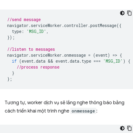
//send message
navigator
.
serviceWorker
.
controller
.
postMessage
({
type
:
'MSG_ID'
,
});
//listen to messages
navigator
.
serviceWorker
.
onmessage
=
(
event
)
=
>
{
if
(
event
.
data
 && 
event
.
data
.
type
===
'MSG_ID'
)
{
//process response
}
};
Tương tự, worker dịch vụ sẽ lắng nghe thông báo bằng
cách triển khai một trình nghe
onmessage
: