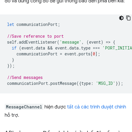
đó và dùng cổng đó để gửi thông báo đến phía bên kia:
let
communicationPort
;
//Save reference to port
self
.
addEventListener
(
'message'
,
(
event
)
=
>
{
if
(
event
.
data
 && 
event
.
data
.
type
===
'PORT_INITI
communicationPort
=
event
.
ports
[
0
];
}
});
//Send messages
communicationPort
.
postMessage
({
type
:
'MSG_ID'
});
MessageChannel
hiện được
tất cả các trình duyệt chính
hỗ trợ.