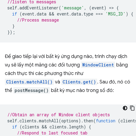
//listen to messages
self
.
addEventListener
(
'message'
,
(
event
)
=
>
{
if
(
event
.
data
 && 
event
.
data
.
type
===
'MSG_ID'
)
{
//Process message
}
});
Để giao tiếp lại với bất kỳ ứng dụng nào, trình chạy dịch
vụ sẽ lấy một mảng các đối tượng
WindowClient
bằng
cách thực thi các phương thức như
Clients.matchAll()
và
Clients.get()
. Sau đó, nó có
thể
postMessage()
bất kỳ mục nào trong số đó:
//Obtain an array of Window client objects
self
.
clients
.
matchAll
(
options
).
then
(
function
(
client
if
(
clients
 && 
clients
.
length
)
{
//Respond to last focused tab