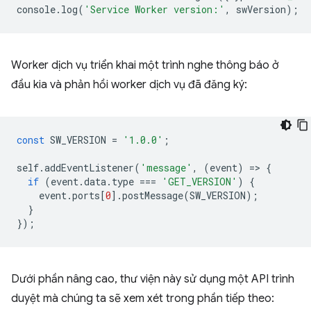
console
.
log
(
'Service Worker version:'
,
swVersion
);
Worker dịch vụ triển khai một trình nghe thông báo ở
đầu kia và phản hồi worker dịch vụ đã đăng ký:
const
SW_VERSION
=
'1.0.0'
;
self
.
addEventListener
(
'message'
,
(
event
)
=
>
{
if
(
event
.
data
.
type
===
'GET_VERSION'
)
{
event
.
ports
[
0
].
postMessage
(
SW_VERSION
);
}
});
Dưới phần nâng cao, thư viện này sử dụng một API trình
duyệt mà chúng ta sẽ xem xét trong phần tiếp theo: