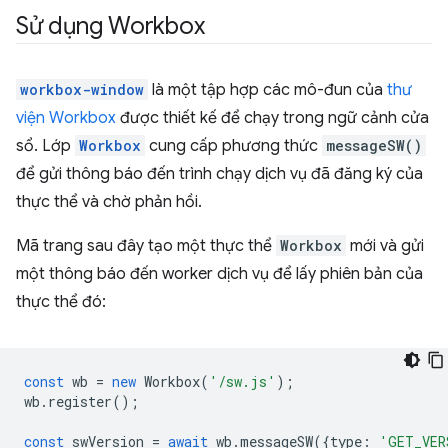
Sử dụng Workbox
workbox-window
là một tập hợp các mô-đun của
thư
viện Workbox
được thiết kế để chạy trong ngữ cảnh cửa
sổ. Lớp
Workbox
cung cấp phương thức
messageSW()
để gửi thông báo đến trình chạy dịch vụ đã đăng ký của
thực thể và chờ phản hồi.
Mã trang sau đây tạo một thực thể
Workbox
mới và gửi
một thông báo đến worker dịch vụ để lấy phiên bản của
thực thể đó:
const
wb
=
new
Workbox
(
'/sw.js'
);
wb
.
register
();
const
swVersion
=
await
wb
.
messageSW
({
type
:
'GET_VER