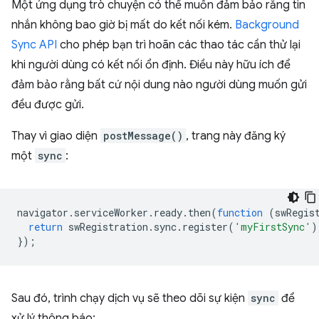
Một ứng dụng trò chuyện có thể muốn đảm bảo rằng tin
nhắn không bao giờ bị mất do kết nối kém.
Background
Sync API
cho phép bạn trì hoãn các thao tác cần thử lại
khi người dùng có kết nối ổn định. Điều này hữu ích để
đảm bảo rằng bất cứ nội dung nào người dùng muốn gửi
đều được gửi.
Thay vì giao diện
postMessage()
, trang này đăng ký
một
sync
:
navigator
.
serviceWorker
.
ready
.
then
(
function
(
swRegis
return
swRegistration
.
sync
.
register
(
'myFirstSync'
)
});
Sau đó, trình chạy dịch vụ sẽ theo dõi sự kiện
sync
để
xử lý thông báo: