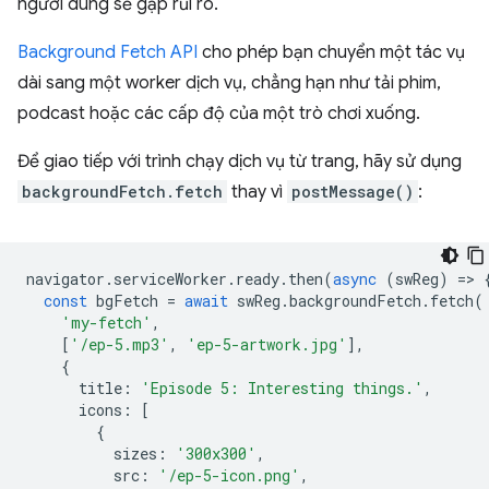
người dùng sẽ gặp rủi ro.
Background Fetch API
cho phép bạn chuyển một tác vụ
dài sang một worker dịch vụ, chẳng hạn như tải phim,
podcast hoặc các cấp độ của một trò chơi xuống.
Để giao tiếp với trình chạy dịch vụ từ trang, hãy sử dụng
backgroundFetch.fetch
thay vì
postMessage()
:
navigator
.
serviceWorker
.
ready
.
then
(
async
(
swReg
)
=
>
const
bgFetch
=
await
swReg
.
backgroundFetch
.
fetch
(
'my-fetch'
,
[
'/ep-5.mp3'
,
'ep-5-artwork.jpg'
],
{
title
:
'Episode 5: Interesting things.'
,
icons
:
[
{
sizes
:
'300x300'
,
src
:
'/ep-5-icon.png'
,