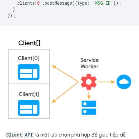
clients
[
0
].
postMessage
({
type
:
'MSG_ID'
});
}
});
Client API
là một lựa chọn phù hợp để giao tiếp dễ