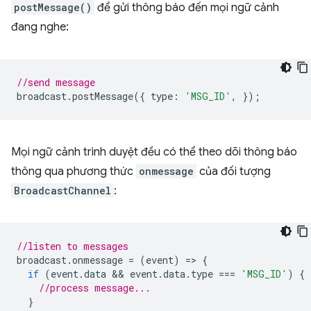
postMessage()
để gửi thông báo đến mọi ngữ cảnh
đang nghe:
//send message
broadcast
.
postMessage
({
type
:
'MSG_ID'
,
});
Mọi ngữ cảnh trình duyệt đều có thể theo dõi thông báo
thông qua phương thức
onmessage
của đối tượng
BroadcastChannel
:
//listen to messages
broadcast
.
onmessage
=
(
event
)
=
>
{
if
(
event
.
data
 && 
event
.
data
.
type
===
'MSG_ID'
)
{
//process message...
}