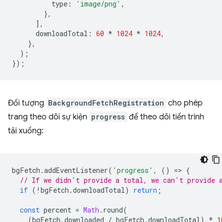
type
:
'image/png'
,
},
],
downloadTotal
:
60
*
1024
*
1024
,
},
);
});
Đối tượng
BackgroundFetchRegistration
cho phép
trang theo dõi sự kiện
progress
để theo dõi tiến trình
tải xuống:
bgFetch
.
addEventListener
(
'progress'
,
()
=
>
{
// If we didn't provide a total, we can't provide 
if
(
!
bgFetch
.
downloadTotal
)
return
;
const
percent
=
Math
.
round
(
(
bgFetch
.
downloaded
/
bgFetch
.
downloadTotal
)
*
1