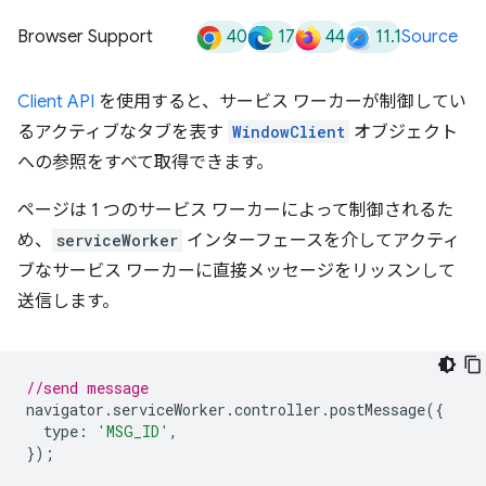
40
17
44
11.1
Browser Support
Source
Client API
を使用すると、サービス ワーカーが制御してい
るアクティブなタブを表す
WindowClient
オブジェクト
への参照をすべて取得できます。
ページは 1 つのサービス ワーカーによって制御されるた
め、
serviceWorker
インターフェースを介してアクティ
ブなサービス ワーカーに直接メッセージをリッスンして
送信します。
//send message
navigator
.
serviceWorker
.
controller
.
postMessage
({
type
:
'MSG_ID'
,
});