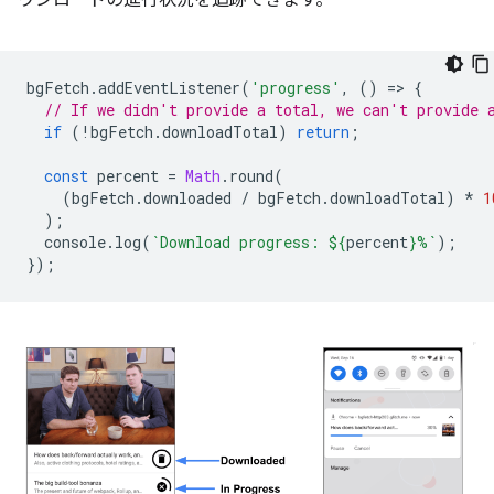
ウンロードの進行状況を追跡できます。
bgFetch
.
addEventListener
(
'progress'
,
()
=
>
{
// If we didn't provide a total, we can't provide 
if
(
!
bgFetch
.
downloadTotal
)
return
;
const
percent
=
Math
.
round
(
(
bgFetch
.
downloaded
/
bgFetch
.
downloadTotal
)
*
1
);
console
.
log
(
`Download progress: 
${
percent
}
%`
);
});