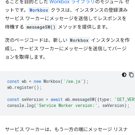
ることを目的とした
Workbox ライブラリ
のモジュール セ
ットです。
Workbox
クラスは、インスタンスの登録済み
サービス ワーカーにメッセージを送信してレスポンスを
待機する
messageSW()
メソッドを提供します。
次のページコードは、新しい
Workbox
インスタンスを作
成し、サービス ワーカーにメッセージを送信してバージ
ョンを取得します。
const
wb
=
new
Workbox
(
'/sw.js'
);
wb
.
register
();
const
swVersion
=
await
wb
.
messageSW
({
type
:
'GET_VER
console
.
log
(
'Service Worker version:'
,
swVersion
);
サービス ワーカーは、もう一方の端にメッセージ リスナ