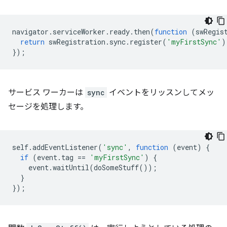
navigator
.
serviceWorker
.
ready
.
then
(
function
(
swRegis
return
swRegistration
.
sync
.
register
(
'myFirstSync'
)
});
サービス ワーカーは
sync
イベントをリッスンしてメッ
セージを処理します。
self
.
addEventListener
(
'sync'
,
function
(
event
)
{
if
(
event
.
tag
==
'myFirstSync'
)
{
event
.
waitUntil
(
doSomeStuff
());
}
});