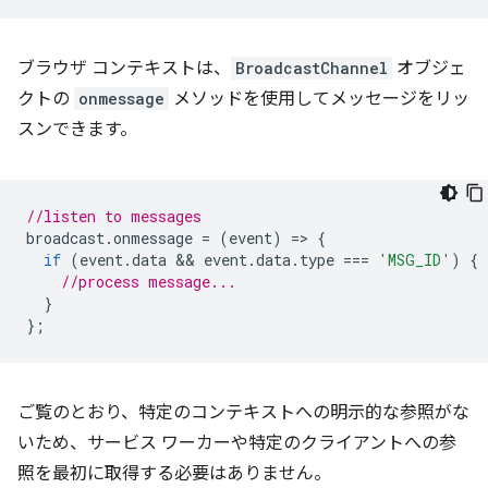
ブラウザ コンテキストは、
BroadcastChannel
オブジェ
クトの
onmessage
メソッドを使用してメッセージをリッ
スンできます。
//listen to messages
broadcast
.
onmessage
=
(
event
)
=
>
{
if
(
event
.
data
 && 
event
.
data
.
type
===
'MSG_ID'
)
{
//process message...
}
};
ご覧のとおり、特定のコンテキストへの明示的な参照がな
いため、サービス ワーカーや特定のクライアントへの参
照を最初に取得する必要はありません。