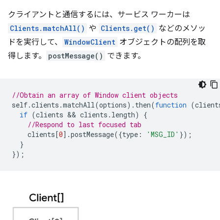
クライアントと通信するには、サービス ワーカーは
Clients.matchAll()
や
Clients.get()
などのメソッ
ドを実行して、
WindowClient
オブジェクトの配列を取
得します。
postMessage()
できます。
//Obtain an array of Window client objects
self
.
clients
.
matchAll
(
options
).
then
(
function
(
client
if
(
clients
 && 
clients
.
length
)
{
//Respond to last focused tab
clients
[
0
].
postMessage
({
type
:
'MSG_ID'
});
}
});