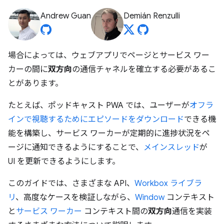
Andrew Guan
Demián Renzulli
場合によっては、ウェブアプリでページとサービス ワー
カーの間に
双方向
の通信チャネルを確立する必要があるこ
とがあります。
たとえば、ポッドキャスト PWA では、ユーザーが
オフラ
インで視聴するためにエピソードをダウンロード
できる機
能を構築し、サービス ワーカーが定期的に進捗状況をペ
ージに通知できるようにすることで、
メインスレッド
が
UI を更新できるようにします。
このガイドでは、さまざまな API、
Workbox ライブラ
リ
、高度なケースを検証しながら、
Window
コンテキスト
と
サービス ワーカー
コンテキスト間の
双方向
通信を実装