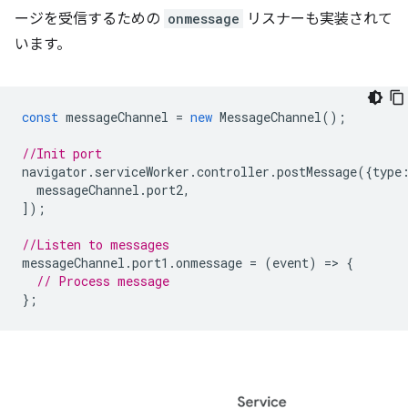
ージを受信するための
onmessage
リスナーも実装されて
います。
const
messageChannel
=
new
MessageChannel
();
//Init port
navigator
.
serviceWorker
.
controller
.
postMessage
({
type
messageChannel
.
port2
,
]);
//Listen to messages
messageChannel
.
port1
.
onmessage
=
(
event
)
=
>
{
// Process message
};