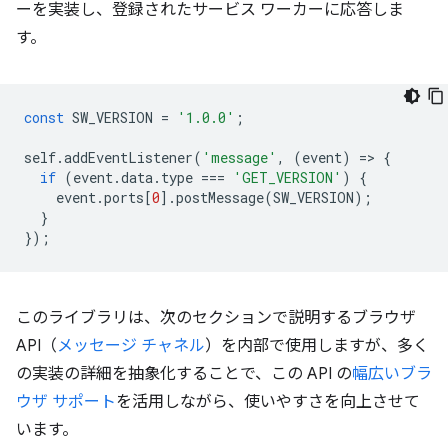
ーを実装し、登録されたサービス ワーカーに応答しま
す。
const
SW_VERSION
=
'1.0.0'
;
self
.
addEventListener
(
'message'
,
(
event
)
=
>
{
if
(
event
.
data
.
type
===
'GET_VERSION'
)
{
event
.
ports
[
0
].
postMessage
(
SW_VERSION
);
}
});
このライブラリは、次のセクションで説明するブラウザ
API（
メッセージ チャネル
）を内部で使用しますが、多く
の実装の詳細を抽象化することで、この API の
幅広いブラ
ウザ サポート
を活用しながら、使いやすさを向上させて
います。