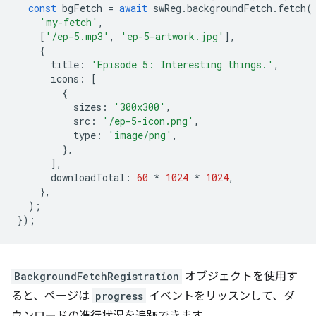
const
bgFetch
=
await
swReg
.
backgroundFetch
.
fetch
(
'my-fetch'
,
[
'/ep-5.mp3'
,
'ep-5-artwork.jpg'
],
{
title
:
'Episode 5: Interesting things.'
,
icons
:
[
{
sizes
:
'300x300'
,
src
:
'/ep-5-icon.png'
,
type
:
'image/png'
,
},
],
downloadTotal
:
60
*
1024
*
1024
,
},
);
});
BackgroundFetchRegistration
オブジェクトを使用す
ると、ページは
progress
イベントをリッスンして、ダ