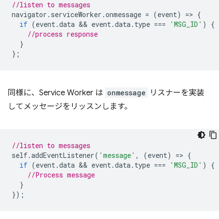
//listen to messages
navigator
.
serviceWorker
.
onmessage
=
(
event
)
=
>
{
if
(
event
.
data
 && 
event
.
data
.
type
===
'MSG_ID'
)
{
//process response
}
};
同様に、Service Worker は
onmessage
リスナーを実装
してメッセージをリッスンします。
//listen to messages
self
.
addEventListener
(
'message'
,
(
event
)
=
>
{
if
(
event
.
data
 && 
event
.
data
.
type
===
'MSG_ID'
)
{
//Process message
}
});