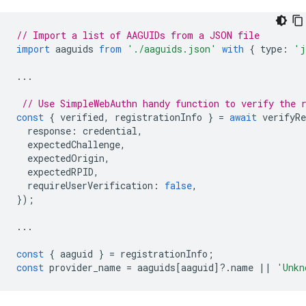
// Import a list of AAGUIDs from a JSON file
import
aaguids
from
'./aaguids.json'
with
{
type
:
'j
...
// Use SimpleWebAuthn handy function to verify the 
const
{
verified
,
registrationInfo
}
=
await
verifyRe
response
:
credential
,
expectedChallenge
,
expectedOrigin
,
expectedRPID
,
requireUserVerification
:
false
,
});
...
const
{
aaguid
}
=
registrationInfo
;
const
provider_name
=
aaguids
[
aaguid
]
?
.
name
||
'Unkn