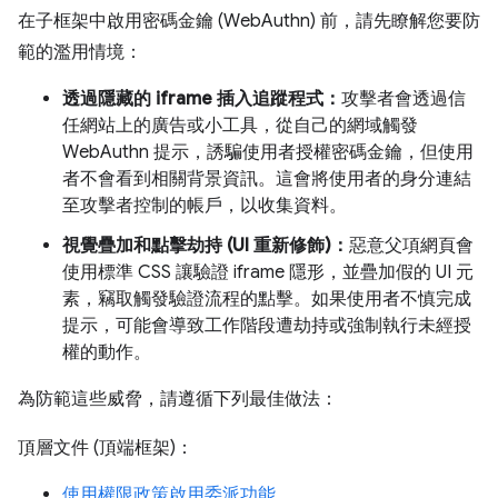
在子框架中啟用密碼金鑰 (WebAuthn) 前，請先瞭解您要防
範的濫用情境：
透過隱藏的 iframe 插入追蹤程式：
攻擊者會透過信
任網站上的廣告或小工具，從自己的網域觸發
WebAuthn 提示，誘騙使用者授權密碼金鑰，但使用
者不會看到相關背景資訊。這會將使用者的身分連結
至攻擊者控制的帳戶，以收集資料。
視覺疊加和點擊劫持 (UI 重新修飾)：
惡意父項網頁會
使用標準 CSS 讓驗證 iframe 隱形，並疊加假的 UI 元
素，竊取觸發驗證流程的點擊。如果使用者不慎完成
提示，可能會導致工作階段遭劫持或強制執行未經授
權的動作。
為防範這些威脅，請遵循下列最佳做法：
頂層文件 (頂端框架)：
使用權限政策啟用委派功能