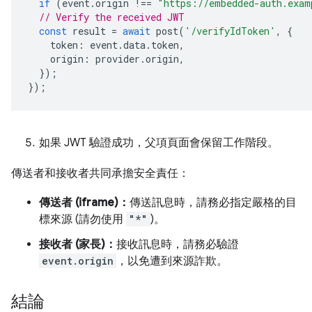
if
(
event
.
origin
!==
"https://embedded-auth.exam
// Verify the received JWT
const
result
=
await
post
(
'/verifyIdToken'
,
{
token
:
event
.
data
.
token
,
origin
:
provider
.
origin
,
});
});
如果 JWT 驗證成功，父項頁面會保留工作階段。
傳送者和接收者共同承擔安全責任：
傳送者 (iframe)：
傳送訊息時，請務必指定嚴格的目
標來源 (請勿使用
"*"
)。
接收者 (家長)：
接收訊息時，請務必驗證
event.origin
，以免遭到來源詐欺。
結論