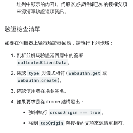
址列中顯示的內容)。伺服器
必須
根據已知的授權父項
來源清單驗證這項資訊。
驗證檢查清單
如要在伺服器上驗證驗證器回應，請執行下列步驟：
剖析並解碼驗證器回應中的簽署
collectedClientData
。
確認
type
與儀式相符 (
webauthn.get
或
webauthn.create
)。
確認使用者在場並簽名。
如果要求是從 iframe 結構發出：
強制執行
crossOrigin === true
。
強制
topOrigin
與授權的父項來源清單相符。