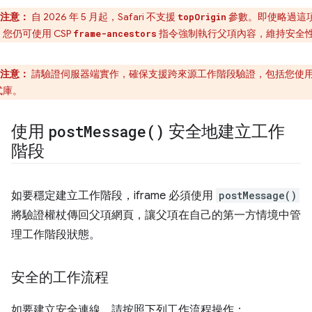
注意：
自 2026 年 5 月起，Safari 不支援
參數。即使略過這
topOrigin
您仍可使用 CSP
指令強制執行父項內容，維持安全
frame-ancestors
注意：
請驗證伺服器端實作，確保支援跨來源工作階段驗證，包括您使
式庫。
使用
post
Message(
)
安全地建立工作
階段
如要穩定建立工作階段，iframe 必須使用
postMessage()
將驗證權杖傳回父項網頁，讓父項在自己的第一方情境中管
理工作階段狀態。
安全的工作流程
如要建立安全連線，請按照下列工作流程操作：