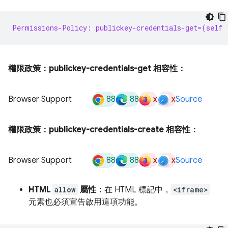
Permissions-Policy: publickey-credentials-get=(self 
權限政策：publickey-credentials-get 相容性：
88
88
x
x
Browser Support
Source
權限政策：publickey-credentials-create 相容性：
88
88
x
x
Browser Support
Source
HTML
allow
屬性：
在 HTML 標記中，
<iframe>
元素也必須宣告啟用這項功能。