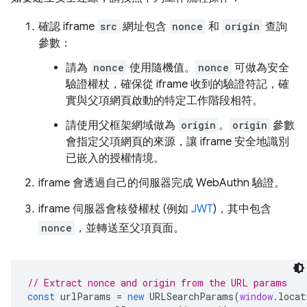
確認 iframe
src
網址包含
nonce
和
origin
查詢
參數：
請為
nonce
使用隨機值。
nonce
可做為安全
驗證權杖，確保從 iframe 收到的驗證符記，確
實與父項網頁啟動的特定工作階段相符。
請使用父框架網域做為
origin
。
origin
參數
會指定父項網頁的來源，讓 iframe 安全地識別
已嵌入的授權情境。
iframe 會透過自己的伺服器完成 WebAuthn 驗證。
iframe 伺服器會核發權杖 (例如
JWT
)，其中包含
nonce
，並轉送至父項頁面。
// Extract nonce and origin from the URL params
const
urlParams
=
new
URLSearchParams
(
window
.
locat