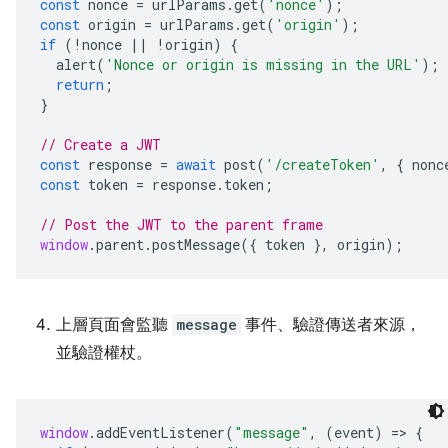
const
nonce
=
urlParams
.
get
(
'nonce'
);
const
origin
=
urlParams
.
get
(
'origin'
);
if
(
!
nonce
||
!
origin
)
{
alert
(
'Nonce or origin is missing in the URL'
);
return
;
}
// Create a JWT
const
response
=
await
post
(
'/createToken'
,
{
nonc
const
token
=
response
.
token
;
// Post the JWT to the parent frame
window
.
parent
.
postMessage
({
token
},
origin
);
上層頁面會監聽
message
事件、驗證傳送者來源，
並驗證權杖。
window
.
addEventListener
(
"message"
,
(
event
)
=
>
{