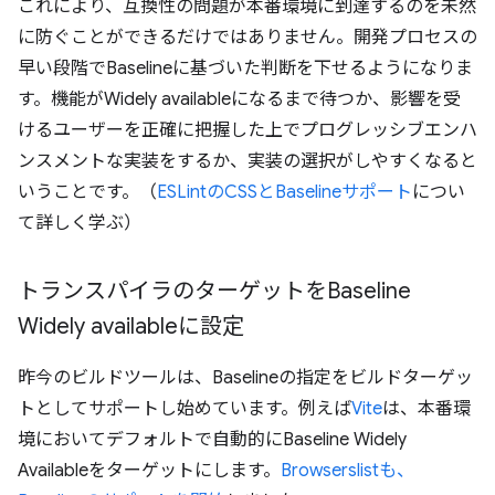
これにより、互換性の問題が本番環境に到達するのを未然
に防ぐことができるだけではありません。開発プロセスの
早い段階でBaselineに基づいた判断を下せるようになりま
す。機能がWidely availableになるまで待つか、影響を受
けるユーザーを正確に把握した上でプログレッシブエンハ
ンスメントな実装をするか、実装の選択がしやすくなると
いうことです。（
ESLintのCSSとBaselineサポート
につい
て詳しく学ぶ）
トランスパイラのターゲットをBaseline
Widely availableに設定
昨今のビルドツールは、Baselineの指定をビルドターゲッ
トとしてサポートし始めています。例えば
Vite
は、本番環
境においてデフォルトで自動的にBaseline Widely
Availableをターゲットにします。
Browserslistも、