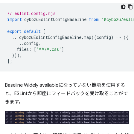
// eslint.config.mjs
import
cybozuEslintConfigBaseline
from
'@cybozu/esli
export
default
[
...
cybozuEslintConfigBaseline
.
map
((
config
)
=
>
({
...
config
,
files
:
[
'**/*.css'
]
})),
];
Baseline Widely availableになっていない機能を使用する
と、ESLintから即座にフィードバックを受け取ることがで
きます。