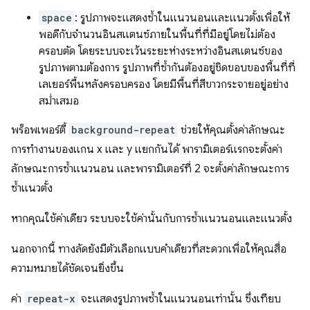
space
: รูปภาพจะแสดงซ้ำในแนวนอนและแนวตั้งเพื่อให้
พอดีกับจำนวนอินสแตนซ์ภายในพื้นที่ที่มีอยู่โดยไม่ต้อง
ครอบตัด โดยระบบจะเว้นระยะห่างระหว่างอินสแตนซ์ของ
รูปภาพตามต้องการ รูปภาพที่ซ้ำกันต้องอยู่ชิดขอบของพื้นที่ที่
เลเยอร์พื้นหลังครอบครอง โดยมีพื้นที่สีขาวกระจายอยู่อย่าง
สม่ำเสมอ
พร็อพเพอร์ตี้
background-repeat
ช่วยให้คุณตั้งค่าลักษณะ
การทํางานของแกน x และ y แยกกันได้ พารามิเตอร์แรกจะตั้งค่า
ลักษณะการซ้ำแนวนอน และพารามิเตอร์ที่ 2 จะตั้งค่าลักษณะการ
ซ้ำแนวตั้ง
หากคุณใช้ค่าเดียว ระบบจะใช้ค่านั้นกับการซ้ำแนวนอนและแนวตั้ง
นอกจากนี้ ทางลัดยังมีตัวเลือกแบบคำเดียวที่สะดวกเพื่อให้คุณสื่อ
ความหมายได้ชัดเจนยิ่งขึ้น
ค่า
repeat-x
จะแสดงรูปภาพซ้ำในแนวนอนเท่านั้น ซึ่งเทียบ