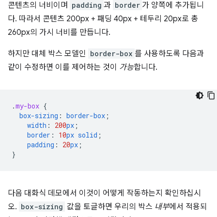
콘텐츠의 너비이며
padding
과
border
가 양쪽에 추가됩니
다. 따라서 콘텐츠 200px + 패딩 40px + 테두리 20px로 총
260px의 가시 너비를 만듭니다.
하지만 대체 박스 모델인
border-box
를 사용하도록 다음과
같이 수정하면 이를 제어하는 것이
가능
합니다.
.
my-box
{
box-sizing
:
border-box
;
width
:
200
px
;
border
:
10
px
solid
;
padding
:
20
px
;
}
다음 대화식 데모에서 이것이 어떻게 작동하는지 확인하십시
오.
box-sizing
값을 토글하면 우리의 박스
내부
에서 적용되