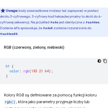
Uwaga:
kody szesnastkowe możesz też zapisywać w postaci
skrótu 3-cyfrowego. 3-cyfrowy kod heksadecymalny to skrót do 6-
cyfrowej sekwencji. Na przykład
jest identyczne z
.
#a4e
#aa44ee
Dodanie alfa spowoduje, że
zostanie rozszerzone do
#a4e8
.
#aa44ee88
RGB (czerwony
,
zielony
,
niebieski)
h1
{
color
:
rgb
(
183
21
64
);
}
Kolory RGB są definiowane za pomocą funkcji koloru
rgb()
, która jako parametry przyjmuje liczby lub