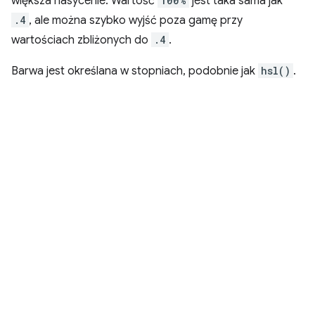
większa nasycenie. Wartość
100%
jest taka sama jak
.4
, ale można szybko wyjść poza gamę przy
wartościach zbliżonych do
.4
.
Barwa jest określana w stopniach, podobnie jak
hsl()
.