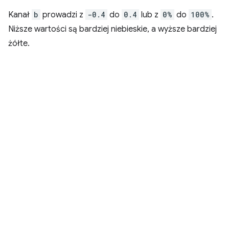
Kanał
b
prowadzi z
-0.4
do
0.4
lub z
0%
do
100%
.
Niższe wartości są bardziej niebieskie, a wyższe bardziej
żółte.