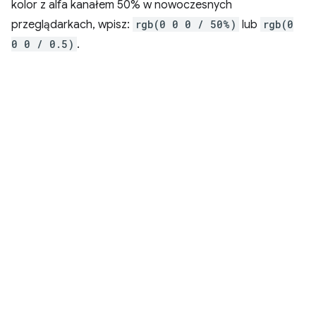
kolor z alfa kanałem 50% w nowoczesnych
przeglądarkach, wpisz:
rgb(0 0 0 / 50%)
lub
rgb(0
0 0 / 0.5)
.