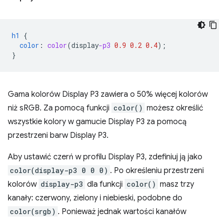
h1
{
color
:
color
(
display
-p3
0.9
0.2
0.4
);
}
Gama kolorów Display P3 zawiera o 50% więcej kolorów
niż sRGB. Za pomocą funkcji
color()
możesz określić
wszystkie kolory w gamucie Display P3 za pomocą
przestrzeni barw Display P3.
Aby ustawić czerń w profilu Display P3, zdefiniuj ją jako
color(display-p3 0 0 0)
. Po określeniu przestrzeni
kolorów
display-p3
dla funkcji
color()
masz trzy
kanały: czerwony, zielony i niebieski, podobne do
color(srgb)
. Ponieważ jednak wartości kanałów