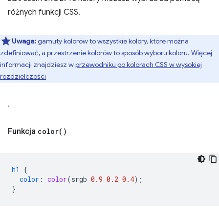
różnych funkcji CSS.
Uwaga:
gamuty kolorów to wszystkie kolory, które można
zdefiniować, a przestrzenie kolorów to sposób wyboru koloru. Więcej
informacji znajdziesz w
przewodniku po kolorach CSS w wysokiej
rozdzielczości
.
Funkcja
color(
)
h1
{
color
:
color
(
srgb
0.9
0.2
0.4
);
}