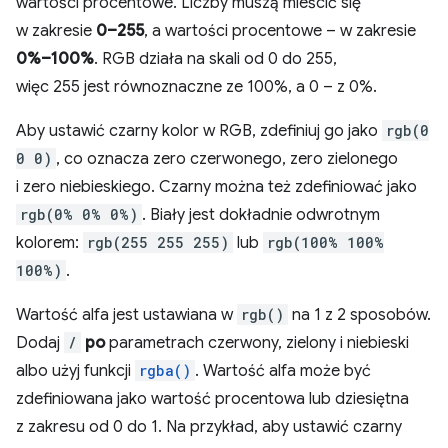
wartości procentowe. Liczby muszą mieścić się
w zakresie
0–255
, a wartości procentowe – w zakresie
0%–100%
. RGB działa na skali od 0 do 255,
więc 255 jest równoznaczne ze 100%, a 0 – z 0%.
Aby ustawić czarny kolor w RGB, zdefiniuj go jako
rgb(0
0 0)
, co oznacza zero czerwonego, zero zielonego
i zero niebieskiego. Czarny można też zdefiniować jako
rgb(0% 0% 0%)
. Biały jest dokładnie odwrotnym
kolorem:
rgb(255 255 255)
lub
rgb(100% 100%
100%)
.
Wartość alfa jest ustawiana w
rgb()
na 1 z 2 sposobów.
Dodaj
/
po
parametrach czerwony, zielony i niebieski
albo użyj funkcji
rgba()
. Wartość alfa może być
zdefiniowana jako wartość procentowa lub dziesiętna
z zakresu od 0 do 1. Na przykład, aby ustawić czarny