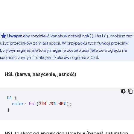
Uwaga:
aby rozdzielić kanały w notacji
i
, możesz też
rgb()
hsl()
użyć przecinków zamiast spacji. W przypadku tych funkcji przecinki
były wymagane, ale to wymaganie zostało usunięte ze względu na
spójność z innymi funkcjami kolorów i ogólnie z CSS.
HSL (barwa
,
nasycenie
,
jasność)
h1
{
color
:
hsl
(
344
79
%
40
%
);
}
HSL to skrót od angielskich słów hue (barwa), saturation