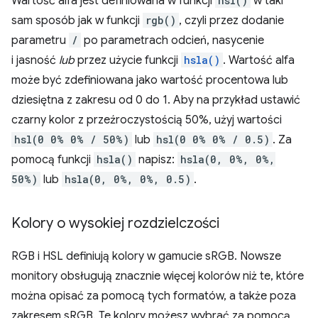
Wartość alfa jest definiowana w funkcji
hsl()
w taki
sam sposób jak w funkcji
rgb()
, czyli przez dodanie
parametru
/
po parametrach odcień, nasycenie
i jasność
lub
przez użycie funkcji
hsla()
. Wartość alfa
może być zdefiniowana jako wartość procentowa lub
dziesiętna z zakresu od 0 do 1. Aby na przykład ustawić
czarny kolor z przeźroczystością 50%, użyj wartości
hsl(0 0% 0% / 50%)
lub
hsl(0 0% 0% / 0.5)
. Za
pomocą funkcji
hsla()
napisz:
hsla(0, 0%, 0%,
50%)
lub
hsla(0, 0%, 0%, 0.5)
.
Kolory o wysokiej rozdzielczości
RGB i HSL definiują kolory w gamucie sRGB. Nowsze
monitory obsługują znacznie więcej kolorów niż te, które
można opisać za pomocą tych formatów, a także poza
zakresem sRGB. Te kolory możesz wybrać za pomocą