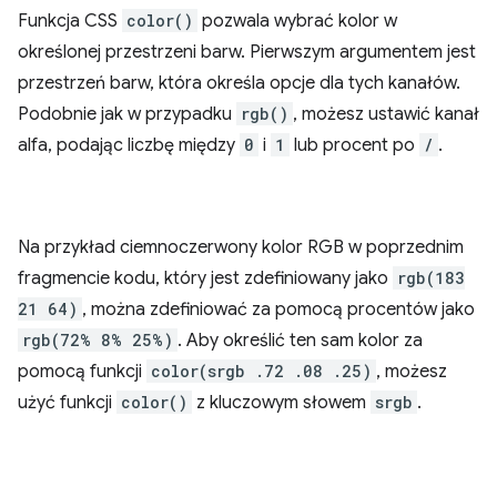
Funkcja CSS
color()
pozwala wybrać kolor w
określonej przestrzeni barw. Pierwszym argumentem jest
przestrzeń barw, która określa opcje dla tych kanałów.
Podobnie jak w przypadku
rgb()
, możesz ustawić kanał
alfa, podając liczbę między
0
i
1
lub procent po
/
.
Na przykład ciemnoczerwony kolor RGB w poprzednim
fragmencie kodu, który jest zdefiniowany jako
rgb(183
21 64)
, można zdefiniować za pomocą procentów jako
rgb(72% 8% 25%)
. Aby określić ten sam kolor za
pomocą funkcji
color(srgb .72 .08 .25)
, możesz
użyć funkcji
color()
z kluczowym słowem
srgb
.