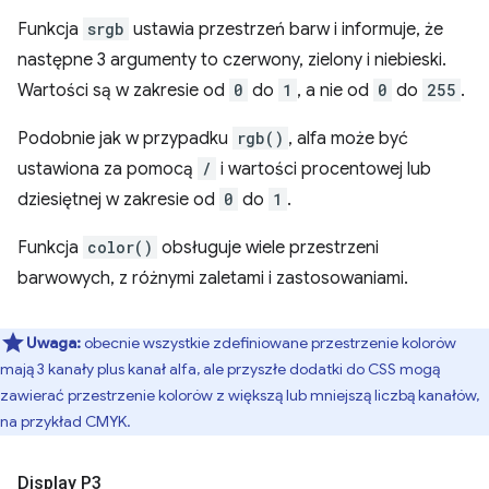
Funkcja
srgb
ustawia przestrzeń barw i informuje, że
następne 3 argumenty to czerwony, zielony i niebieski.
Wartości są w zakresie od
0
do
1
, a nie od
0
do
255
.
Podobnie jak w przypadku
rgb()
, alfa może być
ustawiona za pomocą
/
i wartości procentowej lub
dziesiętnej w zakresie od
0
do
1
.
Funkcja
color()
obsługuje wiele przestrzeni
barwowych, z różnymi zaletami i zastosowaniami.
Uwaga:
obecnie wszystkie zdefiniowane przestrzenie kolorów
mają 3 kanały plus kanał alfa, ale przyszłe dodatki do CSS mogą
zawierać przestrzenie kolorów z większą lub mniejszą liczbą kanałów,
na przykład CMYK.
Display P3