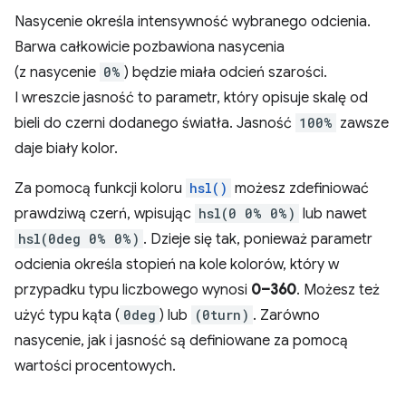
Nasycenie określa intensywność wybranego odcienia.
Barwa całkowicie pozbawiona nasycenia
(z nasycenie
0%
) będzie miała odcień szarości.
I wreszcie jasność to parametr, który opisuje skalę od
bieli do czerni dodanego światła. Jasność
100%
zawsze
daje biały kolor.
Za pomocą funkcji koloru
hsl()
możesz zdefiniować
prawdziwą czerń, wpisując
hsl(0 0% 0%)
lub nawet
hsl(0deg 0% 0%)
. Dzieje się tak, ponieważ parametr
odcienia określa stopień na kole kolorów, który w
przypadku typu liczbowego wynosi
0–360
. Możesz też
użyć typu kąta (
0deg
) lub
(0turn)
. Zarówno
nasycenie, jak i jasność są definiowane za pomocą
wartości procentowych.