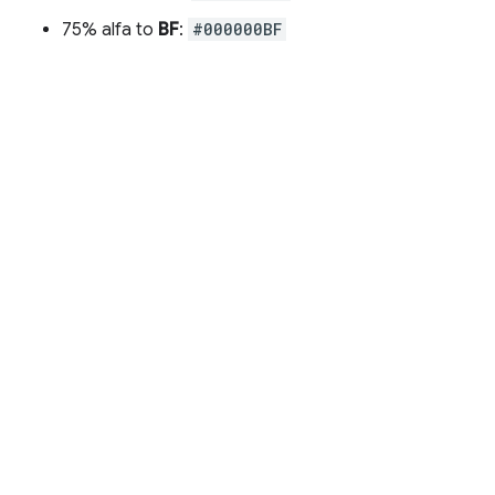
75% alfa to
BF
:
#000000BF