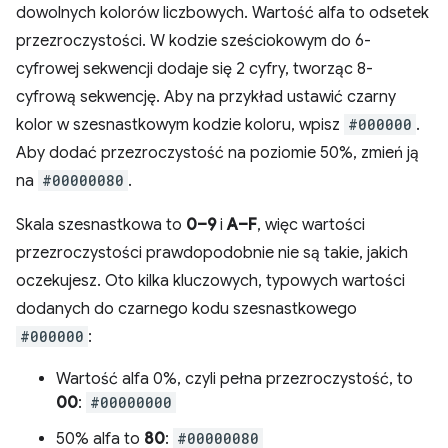
dowolnych kolorów liczbowych. Wartość alfa to odsetek
przezroczystości. W kodzie sześciokowym do 6-
cyfrowej sekwencji dodaje się 2 cyfry, tworząc 8-
cyfrową sekwencję. Aby na przykład ustawić czarny
kolor w szesnastkowym kodzie koloru, wpisz
#000000
.
Aby dodać przezroczystość na poziomie 50%, zmień ją
na
#00000080
.
Skala szesnastkowa to
0–9
i
A–F
, więc wartości
przezroczystości prawdopodobnie nie są takie, jakich
oczekujesz. Oto kilka kluczowych, typowych wartości
dodanych do czarnego kodu szesnastkowego
#000000
:
Wartość alfa 0%, czyli pełna przezroczystość, to
00
:
#00000000
50% alfa to
80
:
#00000080