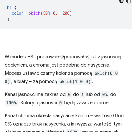
h1
{
color
:
oklch
(
80
%
0.1
200
)
}
W modelu HSL pracowałeś/pracowałaś już z jasnością i
odcieniem, a chroma jest podobna do nasycenia.
Możesz ustawić czarny kolor za pomocą
oklch(0 0
0)
, a biały – za pomocą
oklch(1 0 0)
.
Kanał jasności ma zakres od
0
do
1
lub od
0%
do
100%
. Kolory o jasności
0
będą zawsze czarne.
Kanał chroma określa nasycanie koloru – wartość 0 lub
0% oznacza brak nasycenia, a im wyższa wartość, tym