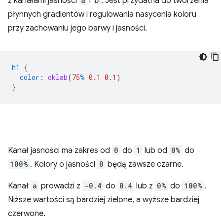
z kanałami jasności
a
i
b
. Jest przydatna do tworzenia
płynnych gradientów i regulowania nasycenia koloru
przy zachowaniu jego barwy i jasności.
h1
{
color
:
oklab
(
75
%
0.1
0.1
)
}
Kanał jasności ma zakres od
0
do
1
lub od
0%
do
100%
. Kolory o jasności
0
będą zawsze czarne.
Kanał
a
prowadzi z
-0.4
do
0.4
lub z
0%
do
100%
.
Niższe wartości są bardziej zielone, a wyższe bardziej
czerwone.