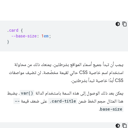
.
card
{
--base-size
:
1
em
;
}
يجب أن تبدأ جميع أسماء المواقع بشرطتَين. يمنعك ذلك من محاولة
استخدام اسم خاصية CSS حالي لقيمة مخصّصة. لن تضيف مواصفات
CSS أبدًا خاصية تبدأ بشرطتين.
يمكن بعد ذلك الوصول إلى هذه السمة باستخدام الدالة
var()
. يضبط
هذا المثال حجم الخط ضمن
.card-title
على ضعف قيمة
--
.
base-size