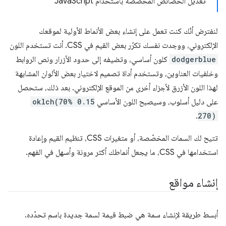
تعديل الخصائص المخصّصة باستخدام JavaScript
لنفترض أنّك كنت تعمل على إنشاء بعض الأنماط الأولية لموقعك
الإلكتروني، ووجدت نفسك تكرّر بعض القيم في CSS. أنت تستخدم اللون
dodgerblue
كلون أساسي، وتضيفه إلى حدود الأزرار ونص الروابط
وخلفيات العناوين، وتستخدم أداة تصميم لاختيار بعض الألوان المشابهة
لهذا اللون الأزرق لأجزاء أخرى من الموقع الإلكتروني. بعد ذلك، ستحصل
على دليل أسلوب، وسيصبح اللون الأساسي
oklch(70% 0.15
.
270)
تتيح لك السمات المخصّصة، أو متغيرات CSS، تنظيم القيم وإعادة
استخدامها في CSS، ما يجعل أنماطك أكثر مرونة وأسهل في الفهم.
إنشاء مواقع
أبسط طريقة لإنشاء سمة هي ضبط قيمة لسمة جديدة باسم تحدّده.