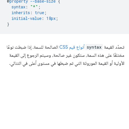
@
property
--base-size
{
syntax
:
"*"
;
inherits
:
true
;
initial-value
:
18px
;
}
تحدّد القيمة
syntax
أنواع قيم CSS
الصالحة للسمة. إذا ضبطت نوعًا
مختلفًا على هذه السمة، ستكون غير صالحة، وسيتم الرجوع إلى القيمة
الأولية أو القيمة الموروثة التي تم ضبطها في مستوى أعلى في التتالي.