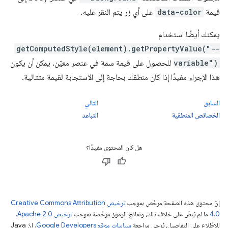
قيمة
data-color
على أي زر يتم النقر عليه.
يمكنك أيضًا استخدام
getComputedStyle(element).getPropertyValue("--
variable")
للحصول على قيمة سمة في عنصر معيّن. يمكن أن يكون
هذا الإجراء مفيدًا إذا كان منطقك بحاجة إلى الاستجابة لقيمة متتالية.
السابق
التالي
الخصائص المنطقية
التباعد
هل كان المحتوى مفيدًا؟
إنّ محتوى هذه الصفحة مرخّص بموجب
ترخيص Creative Commons Attribution
4.0‏
ما لم يُنصّ على خلاف ذلك، ونماذج الرموز مرخّصة بموجب
ترخيص Apache 2.0‏
.
للاطّلاع على التفاصيل، يُرجى مراجعة
سياسات موقع Google Developers‏
. إنّ Java