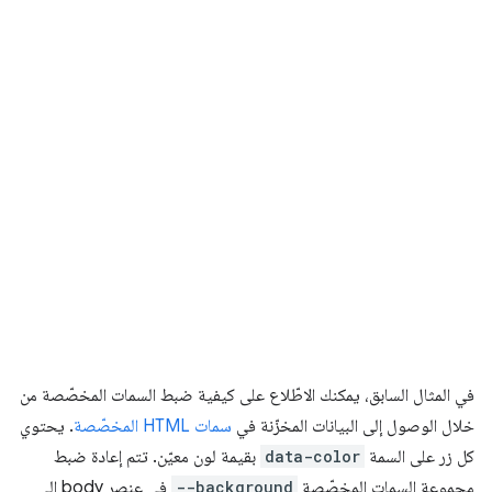
في المثال السابق، يمكنك الاطّلاع على كيفية ضبط السمات المخصّصة من
خلال الوصول إلى البيانات المخزّنة في
سمات HTML المخصّصة
. يحتوي
كل زر على السمة
data-color
بقيمة لون معيّن. تتم إعادة ضبط
مجموعة السمات المخصّصة
--background
في عنصر body إلى