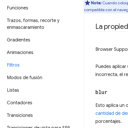
Nota:
Cuando coloque
Funciones
compatible con el naveg
Trazos
,
formas
,
recorte y
La propie
enmascaramiento
Gradientes
Browser Suppo
Animaciones
Filtros
Puedes aplicar 
incorrecta, el r
Modos de fusión
Listas
blur
Contadores
Esto aplica un
cantidad de de
Transiciones
porcentajes.