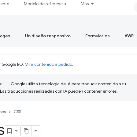
iento
Modelo de referencia
Más
mages
Un diseño responsivo
Formularios
AWP
r Google I/O.
Mira contenido a pedido
.
Google utiliza tecnología de IA para traducir contenido a tu
 Las traducciones realizadas con IA pueden contener errores.
sos
CSS
s