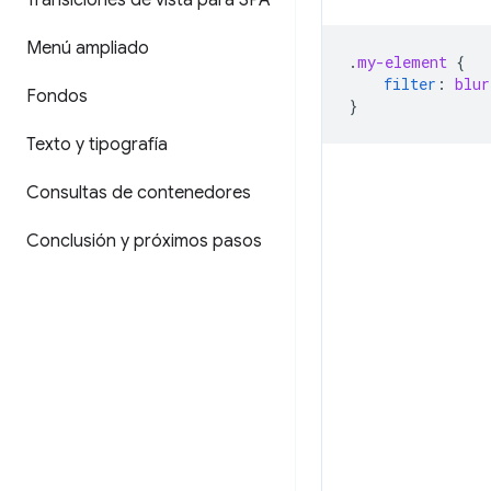
Transiciones de vista para SPA
Menú ampliado
.
my-element
{
filter
:
blur
Fondos
}
Texto y tipografía
Consultas de contenedores
Conclusión y próximos pasos