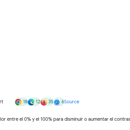
18
12
35
6
rt
Source
lor entre el 0% y el 100% para disminuir o aumentar el contra