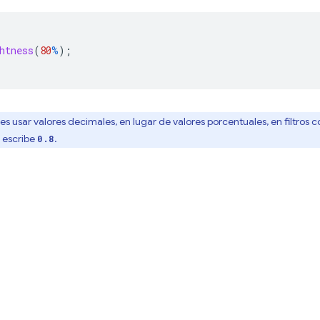
htness
(
80
%
);
s usar valores decimales, en lugar de valores porcentuales, en filtros
, escribe
.
0.8