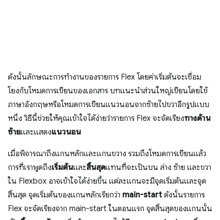
ดังนั้นลักษณะการทำงานของรายการ Flex โดยค่าเริ่มต้นจะเชื่อม
โยงกับโหมดการเขียนของเอกสาร บทแนะนำส่วนใหญ่เขียนโดยใช้
ภาษาอังกฤษหรือโหมดการเขียนแนวนอนจากซ้ายไปขวาอีกรูปแบบ
หนึ่ง วิธีนี้ช่วยให้คุณเข้าใจได้ง่ายว่ารายการ Flex จะจัดเรียง
ทางด้าน
ซ้าย
และแสดง
แนวนอน
เมื่อพิจารณาถึงแกนหลักและแกนขวาง รวมถึงโหมดการเขียนแล้ว
การที่เราพูดถึง
เริ่มต้น
และ
สิ้นสุด
แทนที่จะเป็นบน ล่าง ซ้าย และขวา
ใน Flexbox อาจเข้าใจได้ง่ายขึ้น แต่ละแกนจะมีจุดเริ่มต้นและจุด
สิ้นสุด จุดเริ่มต้นของแกนหลักเรียกว่า
main-start
ดังนั้นรายการ
Flex จะจัดเรียงจาก main-start ในตอนแรก จุดสิ้นสุดของแกนนั้น