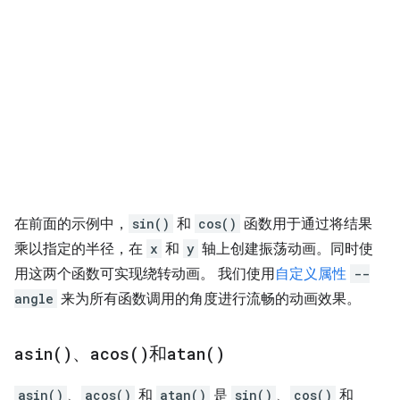
在前面的示例中，
sin()
和
cos()
函数用于通过将结果
乘以指定的半径，在
x
和
y
轴上创建振荡动画。同时使
用这两个函数可实现绕转动画。 我们使用
自定义属性
--
angle
来为所有函数调用的角度进行流畅的动画效果。
asin(
)
、
acos(
)
和
atan(
)
asin()
、
acos()
和
atan()
是
sin()
、
cos()
和