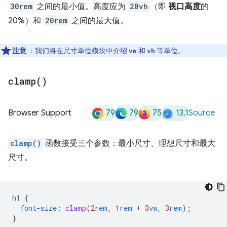
30rem
之间的最小值。高度应为
20vh
（即
视口高度
的
20%）和
20rem
之间的最大值。
注意
：我们将在
尺寸
单位模块中介绍
和
等单位。
vw
vh
clamp(
)
79
79
75
13.1
Browser Support
Source
clamp()
函数接受三个参数：最小尺寸、理想尺寸和最大
尺寸。
h1
{
font-size
:
clamp
(
2
rem
,
1
rem
+
3
vw
,
3
rem
);
}