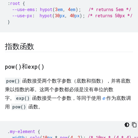
:
root
{
--use-ems
:
hypot
(
3
em
,
4
em
);
/* returns 5em */
--use-px
:
hypot
(
30
px
,
40
px
);
/* returns 50px */
}
指数函数
pow(
)
和
exp(
)
pow()
函数接受两个数字参数（底数和指数），并将底数
乘以指数的幂。这两个参数都必须是没有单位的数
字。
exp()
函数接受一个参数，等同于使用
e
作为底数调
用
pow()
函数。
.
my-element
{
width
:
calc
(
10
px
*
pow
(
4
,
2
)
;
/* 10px * (4 * 4) =