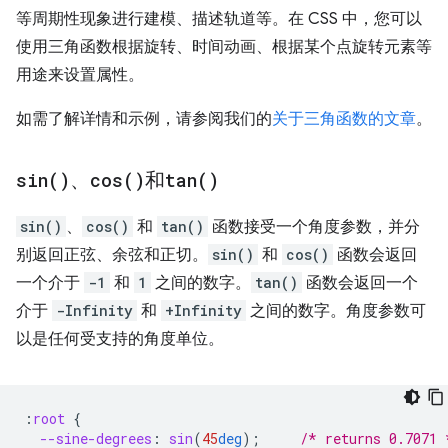
等周期性现象进行建模、描述轨道等。在 CSS 中，您可以
使用三角函数根据旋转、时间动画、根据某个点旋转元素等
用途来设置属性。
如需了解详情和示例，请参阅我们的
关于三角函数的文章
。
sin(
)
、
cos(
)
和
tan(
)
sin()
、
cos()
和
tan()
函数接受一个角度参数，并分
别返回正弦、余弦和正切。
sin()
和
cos()
函数会返回
一个介于
-1
和
1
之间的数字。
tan()
函数会返回一个
介于
-Infinity
和
+Infinity
之间的数字。角度参数可
以是任何受支持的角度单位。
:
root
{
--sine-degrees
:
sin
(
45
deg
);
/* returns 0.7071 