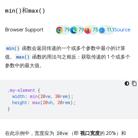
min(
)
和
max(
)
79
79
75
11.1
Browser Support
Source
min()
函数会返回传递的一个或多个参数中最小的计算
值。
max()
函数的用法与之相反：获取传递的 1 个或多个
参数中的最大值。
.
my-element
{
width
:
min
(
20
vw
,
30
rem
);
height
:
max
(
20
vh
,
20
rem
);
}
在此示例中，宽度应为
20vw
（即
视口宽度
的 20%）和