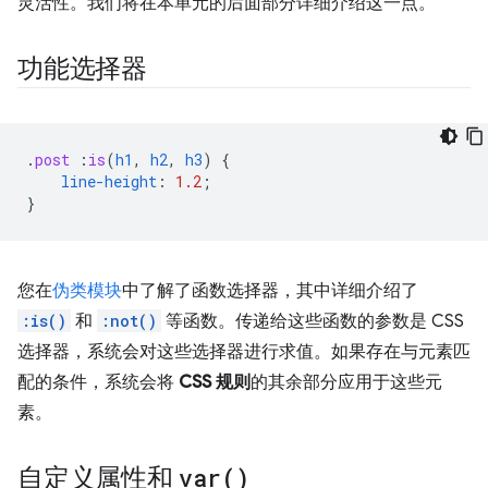
灵活性。我们将在本单元的后面部分详细介绍这一点。
功能选择器
.
post
:
is
(
h1
,
h2
,
h3
)
{
line-height
:
1.2
;
}
您在
伪类模块
中了解了函数选择器，其中详细介绍了
:is()
和
:not()
等函数。传递给这些函数的参数是 CSS
选择器，系统会对这些选择器进行求值。如果存在与元素匹
配的条件，系统会将
CSS 规则
的其余部分应用于这些元
素。
自定义属性和
var(
)