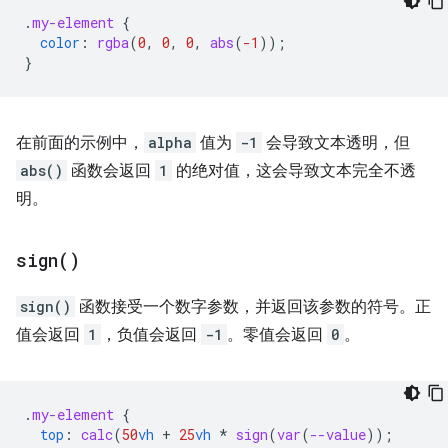
.
my-element
{
color
:
rgba
(
0
,
0
,
0
,
abs
(
-1
));
}
在前面的示例中，
alpha
值为
-1
会导致文本透明，但
abs()
函数会返回
1
的绝对值，这会导致文本完全不透
明。
sign(
)
sign()
函数接受一个数字参数，并返回该参数的符号。正
值会返回
1
，负值会返回
-1
。零值会返回
0
。
.
my-element
{
top
:
calc
(
50
vh
+
25
vh
*
sign
(
var
(
--value
))
;