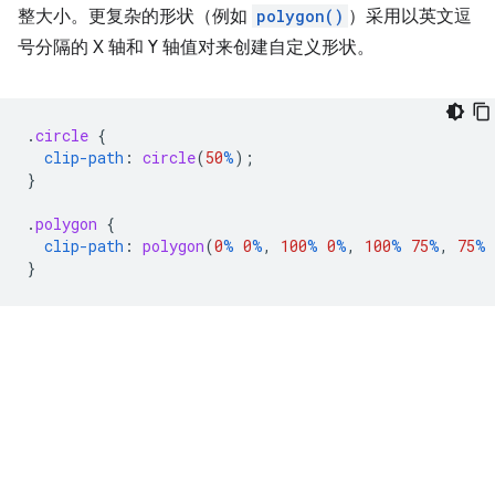
整大小。更复杂的形状（例如
polygon()
）采用以英文逗
号分隔的 X 轴和 Y 轴值对来创建自定义形状。
.
circle
{
clip-path
:
circle
(
50
%
);
}
.
polygon
{
clip-path
:
polygon
(
0
%
0
%
,
100
%
0
%
,
100
%
75
%
,
75
%
}