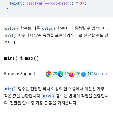
height
:
calc
(
var
(
--root-height
)
*
3
);
}
calc()
함수는 다른
calc()
함수 내에 중첩될 수 있습니다.
var()
함수에서 맞춤 속성을 표현식의 일부로 전달할 수도 있
습니다.
min(
)
및
max(
)
79
79
75
11.1
Browser Support
Source
min()
함수는 전달된 하나 이상의 인수 중에서 계산된 가장
작은 값을 반환합니다.
max()
함수는 반대의 작업을 실행합니
다. 전달된 인수 중 가장 큰 값을 가져옵니다.