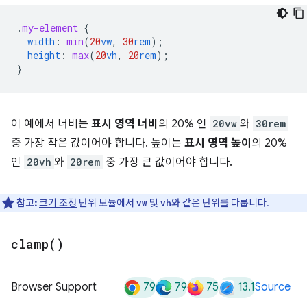
.
my-element
{
width
:
min
(
20
vw
,
30
rem
);
height
:
max
(
20
vh
,
20
rem
);
}
이 예에서 너비는
표시 영역 너비
의 20% 인
20vw
와
30rem
중 가장 작은 값이어야 합니다. 높이는
표시 영역 높이
의 20%
인
20vh
와
20rem
중 가장 큰 값이어야 합니다.
참고:
크기 조정
단위 모듈에서
및
와 같은 단위를 다룹니다.
vw
vh
clamp(
)
79
79
75
13.1
Browser Support
Source