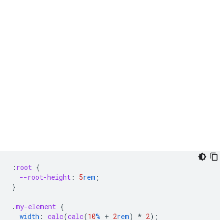
:
root
{
--root-height
:
5
rem
;
}
.
my-element
{
width
:
calc
(
calc
(
10
%
+
2
rem
)
*
2
);