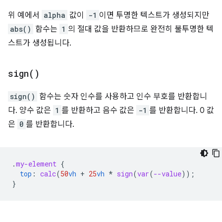
위 예에서
alpha
값이
-1
이면 투명한 텍스트가 생성되지만
abs()
함수는
1
의 절대 값을 반환하므로 완전히 불투명한 텍
스트가 생성됩니다.
sign(
)
sign()
함수는 숫자 인수를 사용하고 인수 부호를 반환합니
다. 양수 값은
1
를 반환하고 음수 값은
-1
를 반환합니다. 0 값
은
0
를 반환합니다.
.
my-element
{
top
:
calc
(
50
vh
+
25
vh
*
sign
(
var
(
--value
))
;
}