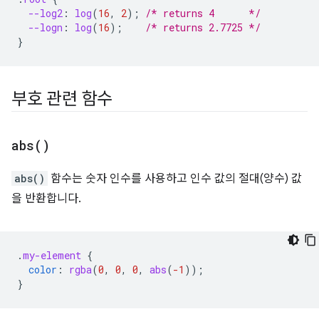
--log2
:
log
(
16
,
2
);
/* returns 4      */
--logn
:
log
(
16
);
/* returns 2.7725 */
}
부호 관련 함수
abs(
)
abs()
함수는 숫자 인수를 사용하고 인수 값의 절대(양수) 값
을 반환합니다.
.
my-element
{
color
:
rgba
(
0
,
0
,
0
,
abs
(
-1
));
}