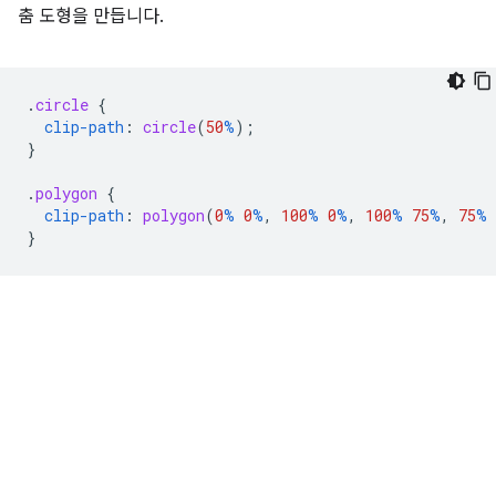
춤 도형을 만듭니다.
.
circle
{
clip-path
:
circle
(
50
%
);
}
.
polygon
{
clip-path
:
polygon
(
0
%
0
%
,
100
%
0
%
,
100
%
75
%
,
75
%
}