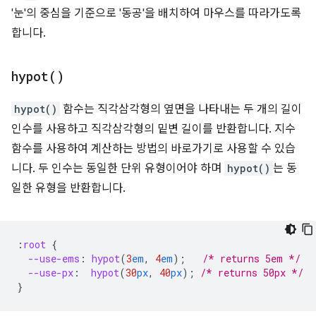
'눈'의 중심을 기준으로 '동공'을 배치하여 마우스를 따라가도록
합니다.
hypot(
)
hypot()
함수는 직각삼각형의 옆면을 나타내는 두 개의 길이
인수를 사용하고 직각삼각형의 밑변 길이를 반환합니다. 지수
함수를 사용하여 계산하는 방법의 바로가기로 사용할 수 있습
니다. 두 인수는 동일한 단위 유형이어야 하며
hypot()
는 동
일한 유형을 반환합니다.
:
root
{
--use-ems
:
hypot
(
3
em
,
4
em
);
/* returns 5em */
--use-px
:
hypot
(
30
px
,
40
px
);
/* returns 50px */
}