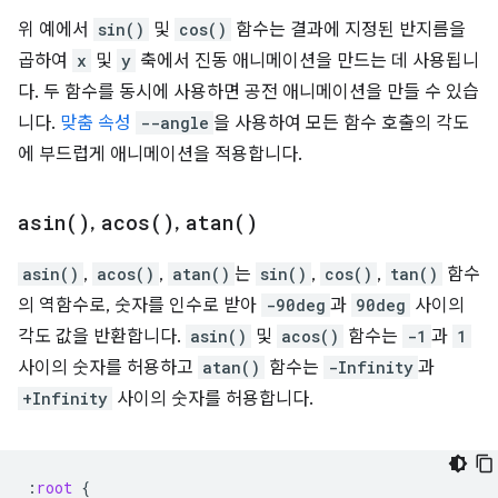
위 예에서
sin()
및
cos()
함수는 결과에 지정된 반지름을
곱하여
x
및
y
축에서 진동 애니메이션을 만드는 데 사용됩니
다. 두 함수를 동시에 사용하면 공전 애니메이션을 만들 수 있습
니다.
맞춤 속성
--angle
을 사용하여 모든 함수 호출의 각도
에 부드럽게 애니메이션을 적용합니다.
asin(
)
,
acos(
)
,
atan(
)
asin()
,
acos()
,
atan()
는
sin()
,
cos()
,
tan()
함수
의 역함수로, 숫자를 인수로 받아
-90deg
과
90deg
사이의
각도 값을 반환합니다.
asin()
및
acos()
함수는
-1
과
1
사이의 숫자를 허용하고
atan()
함수는
-Infinity
과
+Infinity
사이의 숫자를 허용합니다.
:
root
{