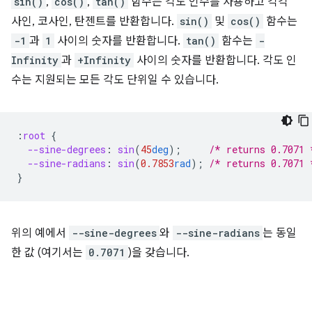
sin()
,
cos()
,
tan()
함수는 각도 인수를 사용하고 각각
사인, 코사인, 탄젠트를 반환합니다.
sin()
및
cos()
함수는
-1
과
1
사이의 숫자를 반환합니다.
tan()
함수는
-
Infinity
과
+Infinity
사이의 숫자를 반환합니다. 각도 인
수는 지원되는 모든 각도 단위일 수 있습니다.
:
root
{
--sine-degrees
:
sin
(
45
deg
);
/* returns 0.7071 
--sine-radians
:
sin
(
0.7853
rad
);
/* returns 0.7071 
}
위의 예에서
--sine-degrees
와
--sine-radians
는 동일
한 값 (여기서는
0.7071
)을 갖습니다.