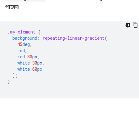
পারেন।
.
my-element
{
background
:
repeating-linear-gradient
(
45
deg
,
red
,
red
30
px
,
white
30
px
,
white
60
px
);
}