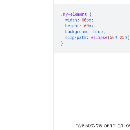
.
my-element
{
width
:
60
px
;
height
:
60
px
;
background
:
blue
;
clip-path
:
ellipse
(
50
%
25
%
)
}
. שימו לב: רדיוס של 50% יוצר