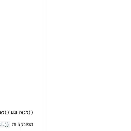
)
rect(
וגם
)
et(
הפונקציות
ct()