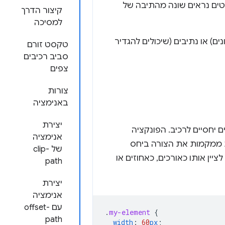
טים נראים שונה מהתיבה של
קיצור הדרך
למסיכה
 ופוליגונים) או נתיבים (שיכולים להגדיר
טקסט זורם
סביב רכיבים
צפים
צורות
באנימציה
יצירת
ם יחסיים לרכיב. הפונקציה
אנימציה
ת ממקמות את הצורה ביחס
של clip-
ציין אותו כאורכים, כאחוזים או
path
יצירת
אנימציה
עם offset-
.
my-element
{
path
width
:
60
px
;