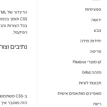
ספציפיות
CSS תומך בכ
ירושה
בכל הצורות והג
צבע
הפיקסל.
יחידות מידה
נתיבים וצור
פריסה
קו מוצרי Flexbox
מזהה GRid
תכונות לוגיות
מאפיינים מותאמים אישית
ב-CSS משתמשים בפונקציות כדי להגדיר צורות. מידע כללי על פונקציות מופיע
הזה מוסבר איך ליצור צורות ב-CSS. בכל הדוגמאות הבא
ריווח