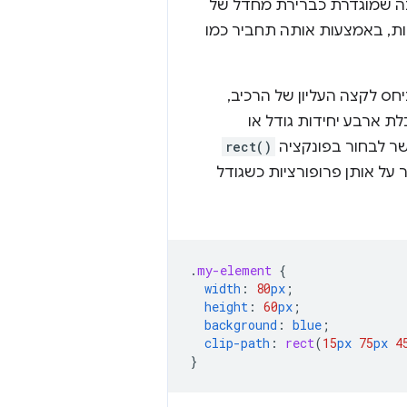
יבה שמוגדרת כברירת מחדל של
לות, באמצעות אותה תחביר כמו
חס לקצה העליון של הרכיב,
ת ארבע יחידות גודל או
שר לבחור בפונקציה
rect()
על אותן פרופורציות כשגודל
.
my-element
{
width
:
80
px
;
height
:
60
px
;
background
:
blue
;
clip-path
:
rect
(
15
px
75
px
4
}