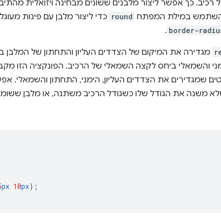
 רכיב. כך אפשר ליצור מלבנים ששונים מבחינה ויזואלית מהת
להשתמש במילת המפתח
round
כדי ליצור מלבן עם פינות מעוג
.
border-radiu
r
מגדירה את המיקום של הצדדים העליון והתחתון של המלבן בי
ני והשמאלי ביחס לקצה השמאלי של הרכיב. הפונקציה הזו מקבל
ים שמגדירים את הצדדים העליון, הימני, התחתון והשמאלי. אפ
לא משנה את הגודל שלו כשגודל הרכיב משתנה, או מלבן ששומר 
5
px
10
px
);