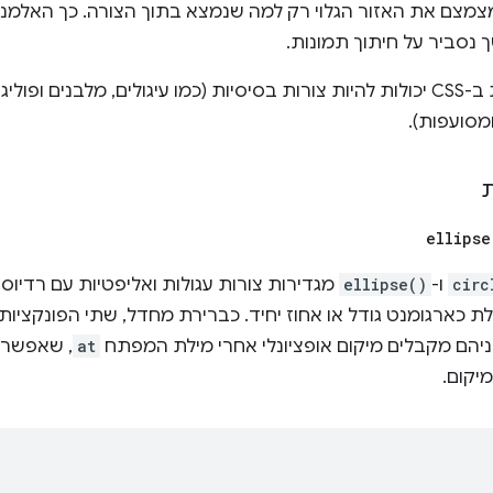
צמצם את האזור הגלוי רק למה שנמצא בתוך הצורה. כך האלמנ
נסביר על חיתוך תמונות.
צורות שמוגדרות ב-CSS יכולות להיות צורות בסיסיות (כמו עיגולים, מלבנים
מסועפות).
ת
ellipse
circ
ו-
ellipse()
מגדירות צורות עגולות ואליפטיות עם רדיוסי
 כארגומנט גודל או אחוז יחיד. כברירת מחדל, שתי הפונקציו
ניהם מקבלים מיקום אופציונלי אחרי מילת המפתח
at
, שאפשר ל
יקום.