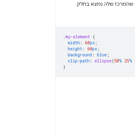
 שהמרכז שלה נמצא בחלק
.
my-element
{
width
:
60
px
;
height
:
60
px
;
background
:
blue
;
clip-path
:
ellipse
(
50
%
25
%
}