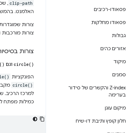
clip-path
, שמ
פסאודו-רכיבים
האלמנט. בהמשך 
פסאודו מחלקות
צורות מורכבות ו
גבולות
אזורים כהים
צורות בסיסיו
מיקוד
)
circle(
וגם
)
(
סמנים
הפונקציות
le()
circle()
מקבלת
Z-index והקשרים של סידור
למרכז הרכיב. ש
בערימה
כמילות מפתח למ
מיקום עוגן
חלון קופץ ותיבת דו-שיח