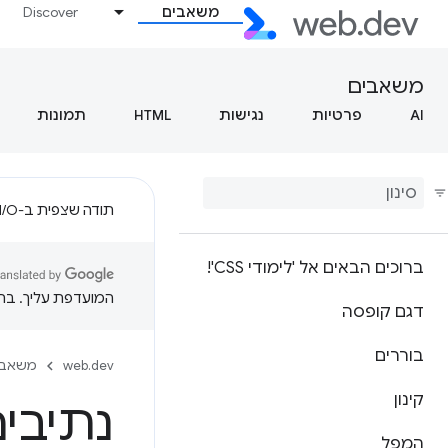
משאבים
Discover
משאבים
AI
פרטיות
נגישות
HTML
תמונות
תודה שצפית ב-Google I/O!
ברוכים הבאים אל 'לימודי CSS'!
המועדפת עליך. בתרג
דגם קופסה
בוררים
web.dev
משאבי
קינון
נתיבי
המפל