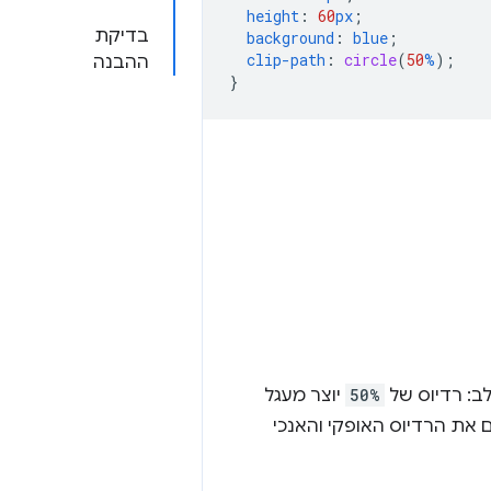
height
:
60
px
;
בדיקת
background
:
blue
;
clip-path
:
circle
(
50
%
);
ההבנה
}
לב: רדיוס של
50%
יוצר מעגל
 את הרדיוס האופקי והאנכי