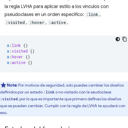
la regla LVHA para aplicar estilo a los vínculos con
pseudoclases en un orden específico:
:link
,
:visited
,
:hover
,
:active
.
a
:
link
{}
a
:
visited
{}
a
:
hover
{}
a
:
active
{}
Nota:
Por motivos de seguridad, solo puedes cambiar los diseños
definidos por un estado
o no visitado con la seudoclase
:link
, por lo que es importante que primero definas los diseños
:visited
que se pueden cambiar. Cumplir con la regla de LVHA te ayudará con
eso.