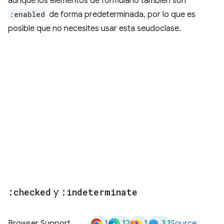
aunque los elementos de formulario también son
:enabled
de forma predeterminada, por lo que es
posible que no necesites usar esta seudoclase.
:checked
y
:indeterminate
1
12
1
3.1
Browser Support
Source