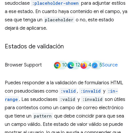
seudoclase
:placeholder-shown
para adjuntar estilos
a ese estado. En cuanto haya contenido en el campo, ya
sea que tenga un
placeholder
o no, este estado
dejará de aplicarse.
Estados de validación
10
12
4
5
Browser Support
Source
Puedes responder a la validación de formularios HTML
con pseudoclases como
:valid
,
:invalid
y
:in-
range
. Las seudoclases
:valid
y
:invalid
son útiles
para contextos como un campo de correo electrónico
que tiene un
pattern
que debe coincidir para que sea
un campo válido. Este estado de valor válido se puede
mostrar al usuario, lo que lo ayuda a comprender que