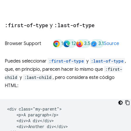
:first-of-type
y
:last-of-type
1
12
3.5
3.1
Browser Support
Source
Puedes seleccionar
:first-of-type
y
:last-of-type
,
que, en principio, parecen hacer lo mismo que
:first-
child
y
:last-child
, pero considera este código
HTML:
<div class="my-parent">

    <p>A paragraph</p>

    <div>A div</div>

    <div>Another div</div>
