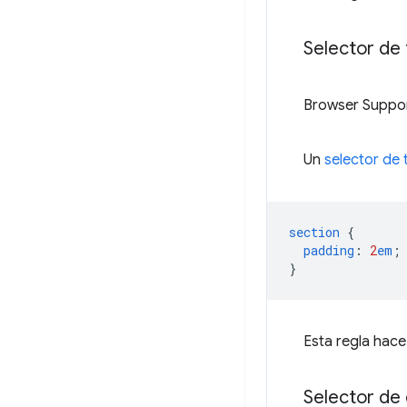
Selector de 
Browser Suppo
Un
selector de 
section
{
padding
:
2
em
;
}
Esta regla hac
Selector de 