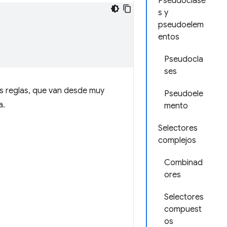
Pseudoclase
s y
pseudoelem
entos
Pseudocla
ses
s reglas, que van desde muy
Pseudoele
a.
mento
Selectores
complejos
Combinad
ores
Selectores
compuest
os