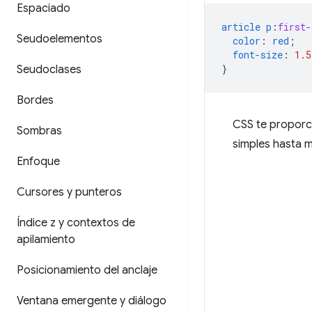
Espaciado
article
p
:
first-
Seudoelementos
color
:
red
;
font-size
:
1.5
}
Seudoclases
Bordes
CSS te proporc
Sombras
simples hasta m
Enfoque
Cursores y punteros
Índice z y contextos de
apilamiento
Posicionamiento del anclaje
Ventana emergente y diálogo