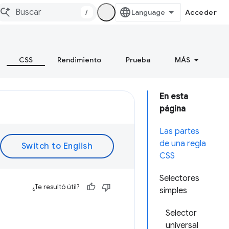
/
Acceder
CSS
Rendimiento
Prueba
MÁS
En esta
página
Las partes
de una regla
CSS
Selectores
¿Te resultó útil?
simples
Selector
universal