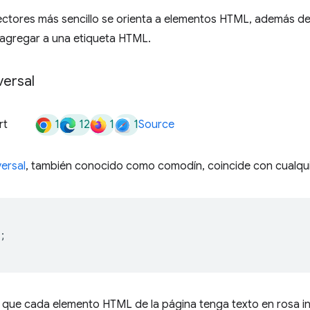
ectores más sencillo se orienta a elementos HTML, además de 
agregar a una etiqueta HTML.
versal
1
12
1
1
rt
Source
versal
, también conocido como comodín, coincide con cualqui
;
e que cada elemento HTML de la página tenga texto en rosa i