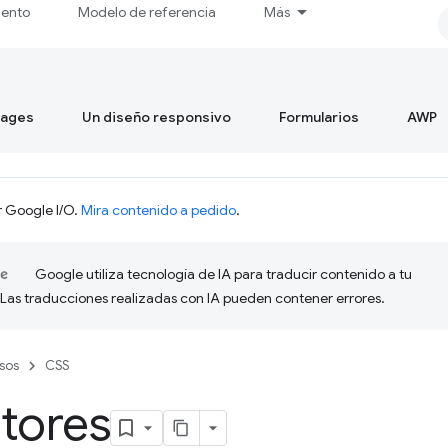
iento
Modelo de referencia
Más
mages
Un diseño responsivo
Formularios
AWP
r Google I/O.
Mira contenido a pedido
.
Google utiliza tecnología de IA para traducir contenido a tu
 Las traducciones realizadas con IA pueden contener errores.
sos
CSS
tores