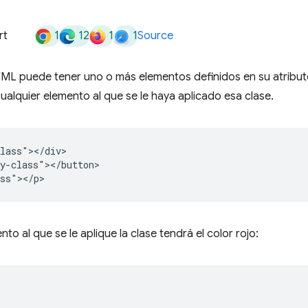
1
12
1
1
rt
Source
ML puede tener uno o más elementos definidos en su atribu
cualquier elemento al que se le haya aplicado esa clase.
lass"></div>

y-class"></button>

to al que se le aplique la clase tendrá el color rojo: