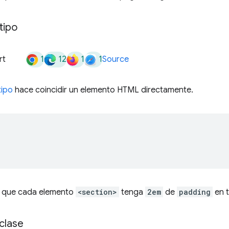
tipo
1
12
1
1
rt
Source
tipo
hace coincidir un elemento HTML directamente.
e que cada elemento
<section>
tenga
2em
de
padding
en t
clase