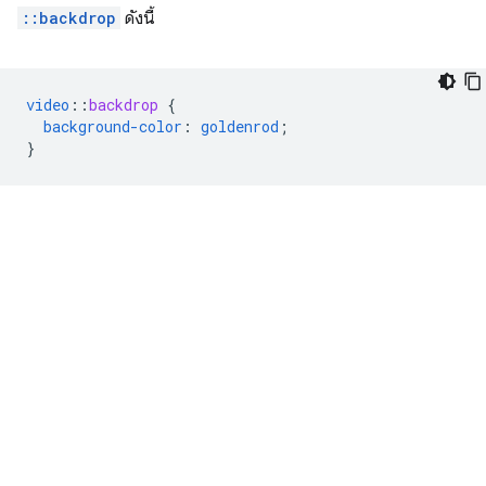
::backdrop
ดังนี้
video
::
backdrop
{
background-color
:
goldenrod
;
}