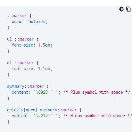
::
marker
{
color
:
hotpink
;
}
ul
::
marker
{
font-size
:
1.5
em
;
}
ol
::
marker
{
font-size
:
1.1
em
;
}
summary
::
marker
{
content
:
'\002B'' '
;
/* Plus symbol with space */
}
details
[
open
]
summary
::
marker
{
content
:
'\2212'' '
;
/* Minus symbol with space *
}