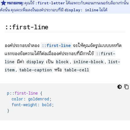
หมายเหตุ:
คุณใช้
ได้เฉพาะกับคอนเทนเนอร์บล็อกเท่านั้น
:first-letter
ดังนั้น คุณจะเพิ่มลงในองค์ประกอบที่มี
ไม่ได้
display: inline
::
first-line
องค์ประกอบจำลอง
::first-line
จะให้คุณจัดรูปแบบบรรทัด
แรกของข้อความได้ก็ต่อเมื่อองค์ประกอบที่มีการใช้
::first-
line
มีค่า
display
เป็น
block
,
inline-block
,
list-
item
,
table-caption
หรือ
table-cell
p
::
first-line
{
color
:
goldenrod
;
font-weight
:
bold
;
}