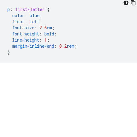
p
::
first-letter
{
color
:
blue
;
float
:
left
;
font-size
:
2.6
em
;
font-weight
:
bold
;
line-height
:
1
;
margin-inline-end
:
0.2
rem
;
}