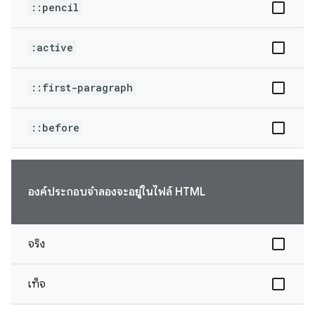
::pencil
:active
::first-paragraph
::before
องค์ประกอบจำลองจะอยู่ในไฟล์ HTML
จริง
เท็จ