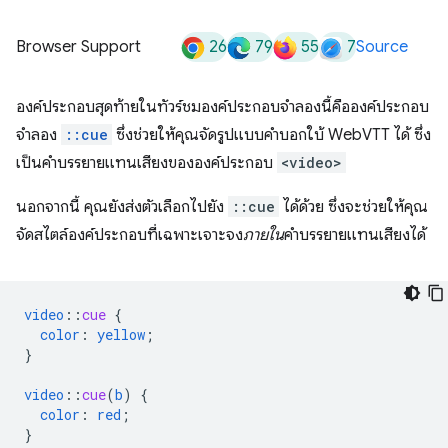
26
79
55
7
Browser Support
Source
องค์ประกอบสุดท้ายในทัวร์ชมองค์ประกอบจำลองนี้คือองค์ประกอบ
จำลอง
::cue
ซึ่งช่วยให้คุณจัดรูปแบบคำบอกใบ้ WebVTT ได้ ซึ่ง
เป็นคำบรรยายแทนเสียงขององค์ประกอบ
<video>
นอกจากนี้ คุณยังส่งตัวเลือกไปยัง
::cue
ได้ด้วย ซึ่งจะช่วยให้คุณ
จัดสไตล์องค์ประกอบที่เฉพาะเจาะจง
ภายใน
คำบรรยายแทนเสียงได้
video
::
cue
{
color
:
yellow
;
}
video
::
cue
(
b
)
{
color
:
red
;
}