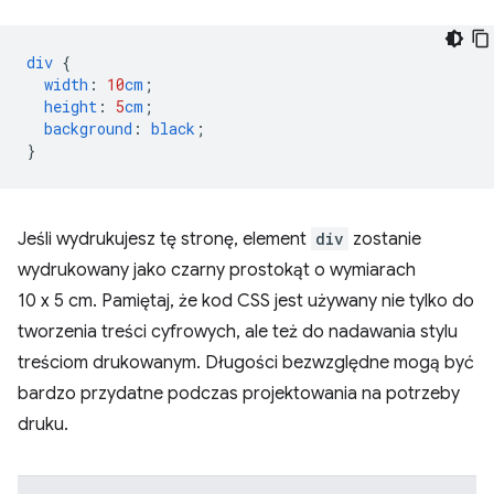
div
{
width
:
10
cm
;
height
:
5
cm
;
background
:
black
;
}
Jeśli wydrukujesz tę stronę, element
div
zostanie
wydrukowany jako czarny prostokąt o wymiarach
10 x 5 cm. Pamiętaj, że kod CSS jest używany nie tylko do
tworzenia treści cyfrowych, ale też do nadawania stylu
treściom drukowanym. Długości bezwzględne mogą być
bardzo przydatne podczas projektowania na potrzeby
druku.