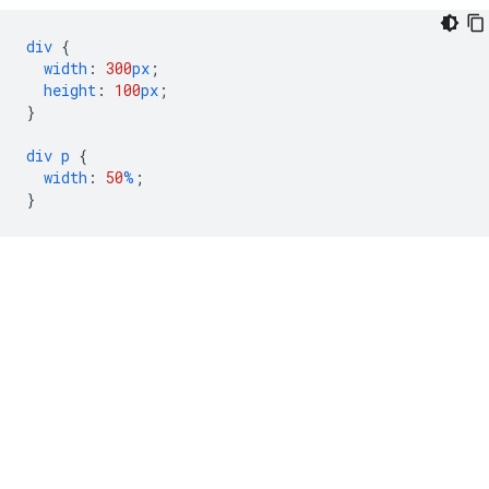
div
{
width
:
300
px
;
height
:
100
px
;
}
div
p
{
width
:
50
%
;
}