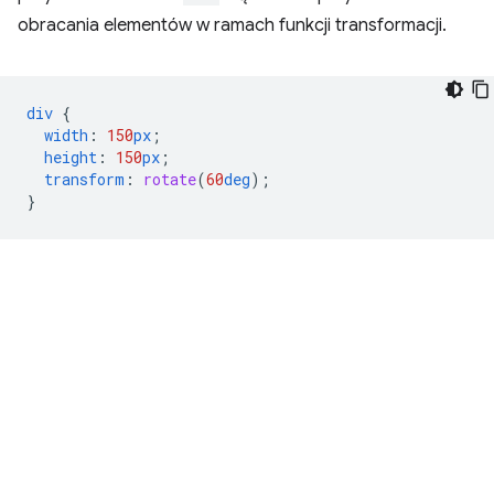
obracania elementów w ramach funkcji transformacji.
div
{
width
:
150
px
;
height
:
150
px
;
transform
:
rotate
(
60
deg
);
}