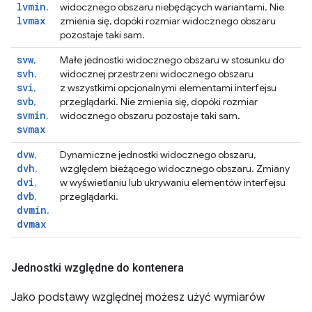
lvmin
,
widocznego obszaru niebędących wariantami. Nie
lvmax
zmienia się, dopóki rozmiar widocznego obszaru
pozostaje taki sam.
svw
,
Małe jednostki widocznego obszaru w stosunku do
svh
,
widocznej przestrzeni widocznego obszaru
svi
,
z wszystkimi opcjonalnymi elementami interfejsu
svb
,
przeglądarki. Nie zmienia się, dopóki rozmiar
svmin
,
widocznego obszaru pozostaje taki sam.
svmax
dvw
,
Dynamiczne jednostki widocznego obszaru,
dvh
,
względem bieżącego widocznego obszaru. Zmiany
dvi
,
w wyświetlaniu lub ukrywaniu elementów interfejsu
dvb
,
przeglądarki.
dvmin
,
dvmax
Jednostki względne do kontenera
Jako podstawy względnej możesz użyć wymiarów