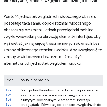
Alternatywne jednostki względne widocznego obszaru
Wartość jednostek względnych widocznego obszaru
pozostaje taka sama, dopóki rozmiar widocznego
obszaru się nie zmieni. Jednak przeglądarki mobilne
zwykle wyświetlają lub ukrywają elementy interfejsu, aby
wyświetlać jak najwięcej treści na małych ekranach bez
zmiany obliczonego rozmiaru widoku. Aby uwzględnić te
zmiany w widocznym obszarze, możesz użyć
alternatywnych jednostek względem widoku.
jedn.
to tyle samo co
lvw
,
Duże jednostki widocznego obszaru, w porównaniu
lvh
,
z widocznym obszarem widocznego obszaru
lvi
,
z ukrytymi opcjonalnymi elementami interfejsu
lvb
,
przeglądarki. Równa się do jednostek względnych do