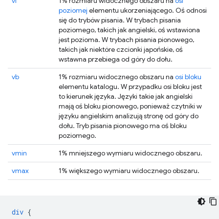
vi
1% rozmiaru widocznego obszaru na
osi
poziomej
elementu ukorzeniającego. Oś odnosi
się do trybów pisania. W trybach pisania
poziomego, takich jak angielski, oś wstawiona
jest pozioma. W trybach pisania pionowego,
takich jak niektóre czcionki japońskie, oś
wstawna przebiega od góry do dołu.
vb
1% rozmiaru widocznego obszaru na
osi bloku
elementu katalogu. W przypadku osi bloku jest
to kierunek języka. Języki takie jak angielski
mają oś bloku pionowego, ponieważ czytniki w
języku angielskim analizują stronę od góry do
dołu. Tryb pisania pionowego ma oś bloku
poziomego.
vmin
1% mniejszego wymiaru widocznego obszaru.
vmax
1% większego wymiaru widocznego obszaru.
div
{