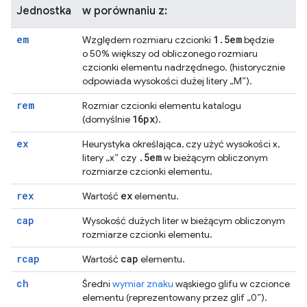
Jednostka
w porównaniu z:
em
1
.
5em
Względem rozmiaru czcionki
będzie
o 50% większy od obliczonego rozmiaru
czcionki elementu nadrzędnego. (historycznie
odpowiada wysokości dużej litery „M”).
rem
Rozmiar czcionki elementu katalogu
16px
(domyślnie
).
ex
Heurystyka określająca, czy użyć wysokości x,
.
5em
litery „x” czy
w bieżącym obliczonym
rozmiarze czcionki elementu.
rex
ex
Wartość
elementu.
cap
Wysokość dużych liter w bieżącym obliczonym
rozmiarze czcionki elementu.
rcap
cap
Wartość
elementu.
ch
Średni
wymiar znaku
wąskiego glifu w czcionce
elementu (reprezentowany przez glif „0”).