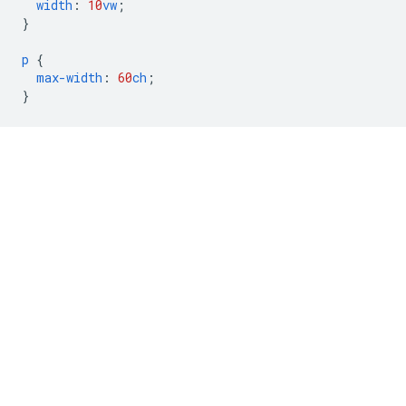
width
:
10
vw
;
}
p
{
max-width
:
60
ch
;
}