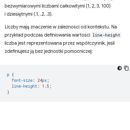
bezwymiarowymi liczbami całkowitymi (1, 2, 3, 100)
i dziesiętnymi (.1, .2, .3).
Liczby mają znaczenie w zależności od kontekstu. Na
przykład podczas definiowania wartości
line-height
liczba jest reprezentowana przez współczynnik, jeśli
zdefiniujesz ją bez jednostki pomocniczej:
p
{
font-size
:
24
px
;
line-height
:
1.5
;
}