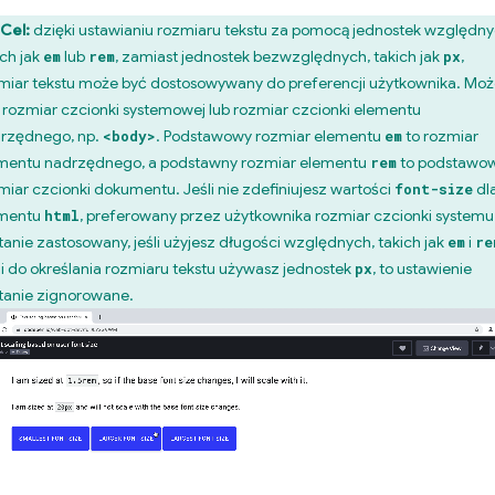
Cel:
dzięki ustawianiu rozmiaru tekstu za pomocą jednostek względny
ich jak
lub
, zamiast jednostek bezwzględnych, takich jak
,
em
rem
px
miar tekstu może być dostosowywany do preferencji użytkownika. Moż
 rozmiar czcionki systemowej lub rozmiar czcionki elementu
rzędnego, np.
. Podstawowy rozmiar elementu
to rozmiar
<body>
em
mentu nadrzędnego, a podstawny rozmiar elementu
to podstawo
rem
miar czcionki dokumentu. Jeśli nie zdefiniujesz wartości
dl
font-size
mentu
, preferowany przez użytkownika rozmiar czcionki systemu
html
tanie zastosowany, jeśli użyjesz długości względnych, takich jak
i
em
re
li do określania rozmiaru tekstu używasz jednostek
, to ustawienie
px
tanie zignorowane.