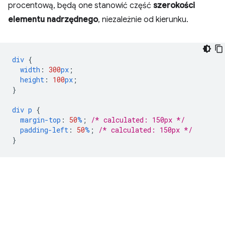
procentową, będą one stanowić część
szerokości
elementu nadrzędnego
, niezależnie od kierunku.
div
{
width
:
300
px
;
height
:
100
px
;
}
div
p
{
margin-top
:
50
%
;
/* calculated: 150px */
padding-left
:
50
%
;
/* calculated: 150px */
}