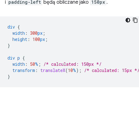
i
padding-left
będą obliczane jako
150px
.
div
{
width
:
300
px
;
height
:
100
px
;
}
div
p
{
width
:
50
%
;
/* calculated: 150px */
transform
:
translateX
(
10
%
);
/* calculated: 15px *
}