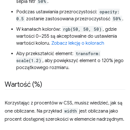
sepia filtr
50%
.
Podczas ustawiania przezroczystości:
opacity:
0.5
zostanie zastosowana przezroczystość
50%
.
W kanałach kolorów:
rgb(50, 50, 50)
, gdzie
wartości 0–255 są akceptowalne do ustawienia
wartości koloru.
Zobacz lekcję o kolorach
Aby przekształcić element:
transform:
scale(1.2)
, aby powiększyć element o 120% jego
początkowego rozmiaru.
Wartość (%)
Korzystając z procentów w CSS, musisz wiedzieć, jak są
one obliczane. Na przykład
width
jest obliczana jako
procent dostępnej szerokości w elemencie nadrzędnym.