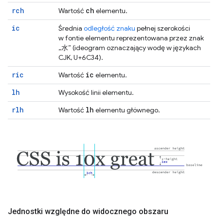
rch
ch
Wartość
elementu.
ic
Średnia
odległość znaku
pełnej szerokości
w fontie elementu reprezentowana przez znak
„水” (ideogram oznaczający wodę w językach
CJK, U+6C34).
ric
ic
Wartość
elementu.
lh
Wysokość linii elementu.
rlh
lh
Wartość
elementu głównego.
Jednostki względne do widocznego obszaru