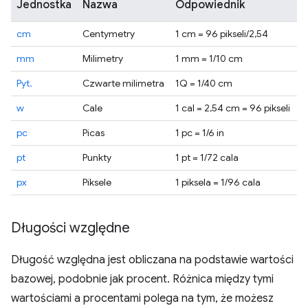
Jednostka
Nazwa
Odpowiednik
cm
Centymetry
1 cm = 96 pikseli/2,54
mm
Milimetry
1 mm = 1/10 cm
Pyt.
Czwarte milimetra
1Q = 1/40 cm
w
Cale
1 cal = 2,54 cm = 96 pikseli
pc
Picas
1 pc = 1/6 in
pt
Punkty
1 pt = 1/72 cala
px
Piksele
1 piksela = 1/96 cala
Długości względne
Długość względna jest obliczana na podstawie wartości
bazowej, podobnie jak procent. Różnica między tymi
wartościami a procentami polega na tym, że możesz