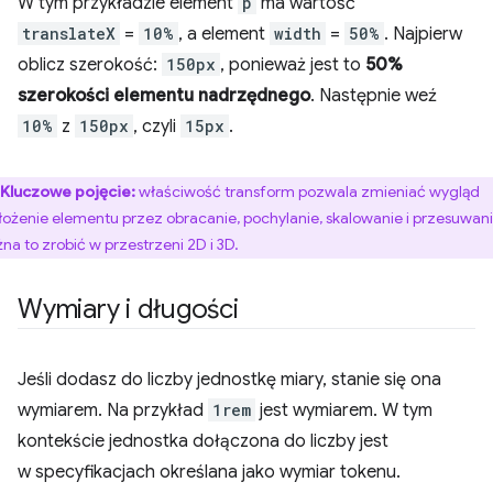
W tym przykładzie element
p
ma wartość
translateX
=
10%
, a element
width
=
50%
. Najpierw
oblicz szerokość:
150px
, ponieważ jest to
50%
szerokości elementu nadrzędnego
. Następnie weź
10%
z
150px
, czyli
15px
.
Kluczowe pojęcie:
właściwość transform pozwala zmieniać wygląd
ołożenie elementu przez obracanie, pochylanie, skalowanie i przesuwani
na to zrobić w przestrzeni 2D i 3D.
Wymiary i długości
Jeśli dodasz do liczby jednostkę miary, stanie się ona
wymiarem. Na przykład
1rem
jest wymiarem. W tym
kontekście jednostka dołączona do liczby jest
w specyfikacjach określana jako wymiar tokenu.