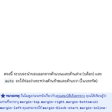
ตรงนี้ ระบบจะนำขอบออกจากด้านบนและด้านล่าง (บล็อก) และ
auto
จะใช้ช่องว่างระหว่างด้านซ้ายและด้านขวา (ในบรรทัด)
หมายเหตุ:
ในโมดูลก่อนหน้าเกี่ยวกับ
คุณสมบัติเชิงตรรกะ
คุณได้เรียนรู้ว่า
แทนที่จะระบุ
,
,
และ
margin-top
margin-right
margin-bottom
คุณสามารถใช้
,
margin-left
margin-block-start
margin-inline-