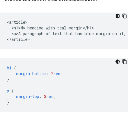
<article>

  <h1>My heading with teal margin</h1>

  <p>A paragraph of text that has blue margin on it, 
h1
{
margin-bottom
:
2
rem
;
}
p
{
margin-top
:
3
rem
;
}