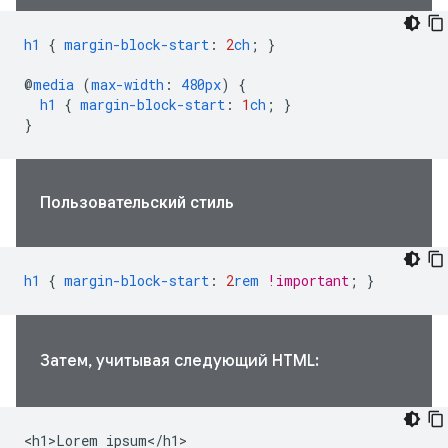
h1
{
margin-block-start
:
2
ch
;
}
@
media
(
max-width
:
480px
)
{
h1
{
margin-block-start
:
1
ch
;
}
}
Пользовательский стиль
h1
{
margin-block-start
:
2
rem
!important
;
}
Затем, учитывая следующий HTML:
<h1>Lorem ipsum</h1>