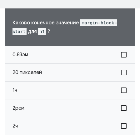
Каково конечное значение
margin-block-
start
для
h1
?
0.83эм
20 пикселей
1ч
2рем
2ч