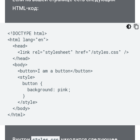
HTML-код:
<!DOCTYPE html>

<html lang="en">

  <head>

    <link rel="stylesheet" href="/styles.css" />

  </head>

  <body>

    <button>I am a button</button>

    <style>

      button {

        background: pink;

      }

    </style>

  </body>

</html>
Внутри
styles.css
находится следующее