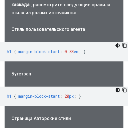
каскада
, рассмотрите следующие правила
стиля из разных источников:
Стиль пользовательского агента
h1
{
margin-block-start
:
0.83
em
;
}
Бутстрап
h1
{
margin-block-start
:
20
px
;
}
Страница Авторские стили