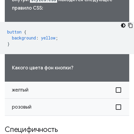
правило CSS:
button
{
background
:
yellow
;
}
Какого цвета фон кнопки?
желтый
розовый
Специфичность