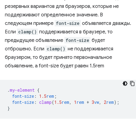
резервных вариантов для браузеров, которые не
поддерживают определенное значение. В
следующем примере
font-size
объявляется дважды.
Если
clamp()
поддерживается в браузере, то
предыдущее объявление
font-size
будет
отброшено. Если
clamp()
не поддерживается
браузером, то будет принято первоначальное
объявление, а font-size будет равен 1.5rem
.
my-element
{
font-size
:
1.5
rem
;
font-size
:
clamp
(
1.5
rem
,
1
rem
+
3
vw
,
2
rem
);
}