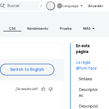
/
Acceder
CSS
Rendimiento
Prueba
MÁS
En esta
página
La regla
@font-face
Sintaxis
¿Te resultó útil?
Descriptor
es
Descripció