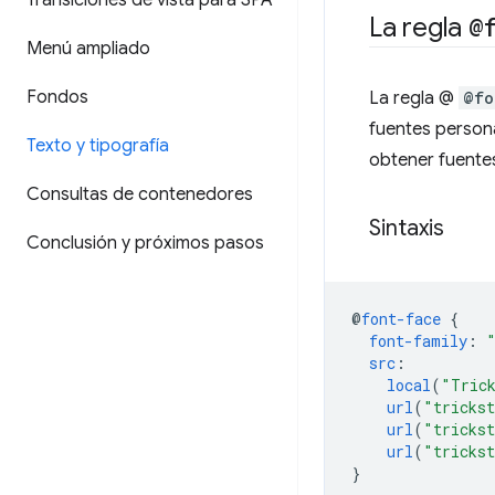
Transiciones de vista para SPA
La regla
@
Menú ampliado
Fondos
La regla @
@fo
fuentes persona
Texto y tipografía
obtener fuentes
Consultas de contenedores
Sintaxis
Conclusión y próximos pasos
@
font-face
{
font-family
:
src
:
local
(
"Tric
url
(
"tricks
url
(
"trickst
url
(
"trickst
}