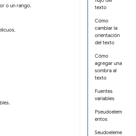
flujo del
lor o un rango.
texto
Cómo
cambiar la
blicuos.
orientación
del texto
Cómo
agregar una
sombra al
texto
Fuentes
variables
bles.
Pseudoelem
entos
Seudoeleme