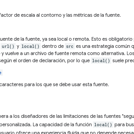
factor de escala al contorno y las métricas de la fuente.
fuente de la fuente, ya sea local o remota. Esto es obligatorio
r
url()
y
local()
dentro de
src
es una estrategia común qu
e y vuelve a un archivo de fuente remota como alternativa. Lo
según el orden de declaración, por lo que
local()
suele pre
e
 caracteres para los que se debe usar esta fuente.
bera a los diseñadores de las limitaciones de las fuentes "seg
 personalizada. La capacidad de la función
local()
para busc
 usuario ofrece una experiencia fluida que no depende neces