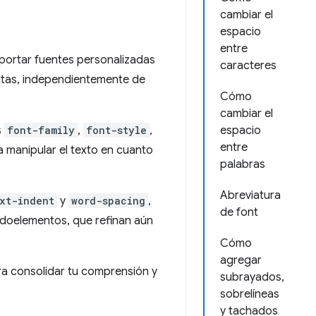
cambiar el
espacio
entre
mportar fuentes personalizadas
caracteres
sitas, independientemente de
Cómo
cambiar el
s
font-family
,
font-style
,
espacio
entre
a manipular el texto en cuanto
palabras
Abreviatura
xt-indent
y
word-spacing
,
de font
udoelementos, que refinan aún
Cómo
agregar
ra consolidar tu comprensión y
subrayados,
sobrelíneas
y tachados