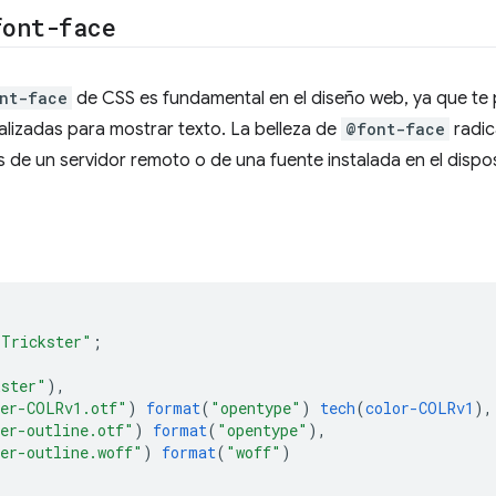
font-face
nt-face
de CSS es fundamental en el diseño web, ya que te p
lizadas para mostrar texto. La belleza de
@font-face
radic
 de un servidor remoto o de una fuente instalada en el disposi
"Trickster"
;
kster"
),
ter-COLRv1.otf"
)
format
(
"opentype"
)
tech
(
color-COLRv1
),
er-outline.otf"
)
format
(
"opentype"
),
er-outline.woff"
)
format
(
"woff"
)