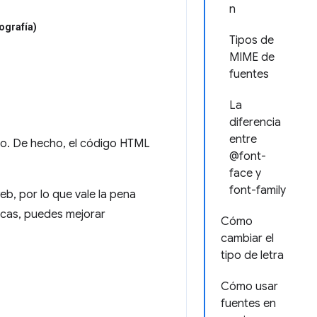
n
pografía)
Tipos de
MIME de
fuentes
La
diferencia
entre
xto. De hecho, el código HTML
@font-
face y
font-family
eb, por lo que vale la pena
icas, puedes mejorar
Cómo
cambiar el
tipo de letra
Cómo usar
fuentes en