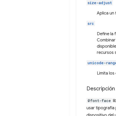
size-adjust
Aplica un 
src
Define la 
Combina
disponibl
recursos 
unicode-rang
Limita los
Descripción
@font-face
li
usar tipografía
dispositivo del