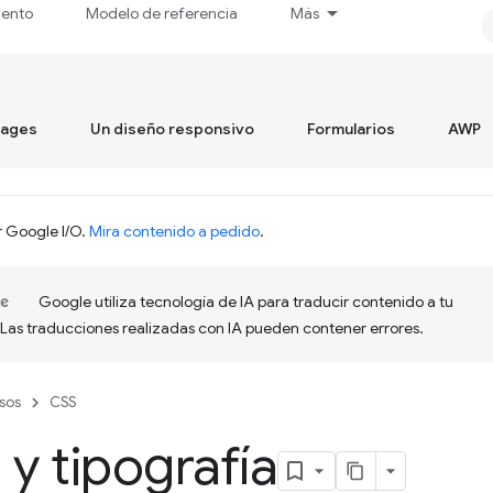
iento
Modelo de referencia
Más
mages
Un diseño responsivo
Formularios
AWP
r Google I/O.
Mira contenido a pedido
.
Google utiliza tecnología de IA para traducir contenido a tu
 Las traducciones realizadas con IA pueden contener errores.
sos
CSS
 y tipografía