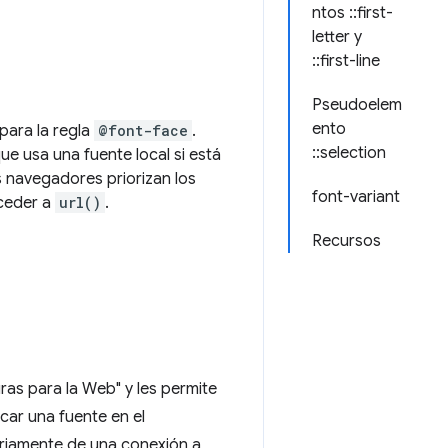
ntos ::first-
letter y
::first-line
Pseudoelem
ento
 para la regla
@font-face
.
::selection
e usa una fuente local si está
s navegadores priorizan los
font-variant
ceder a
url()
.
Recursos
uras para la Web" y les permite
ar una fuente en el
ariamente de una conexión a