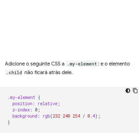
Adicione o seguinte CSS a
.my-element
: e o elemento
.child
não ficará atrás dele.
.my-element
{
position:
relative
;
z-index:
0
;
background:
rgb
(
232
240
254
/
0
.4
)
;
}