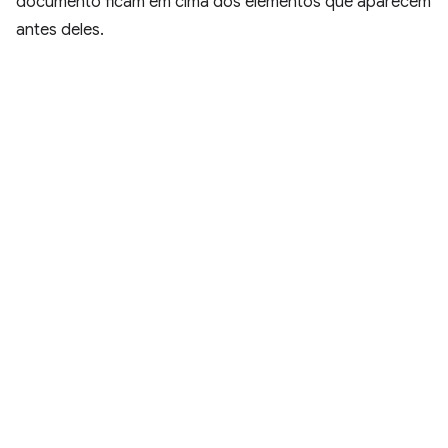
documento ficam em cima dos elementos que aparecem
antes deles.