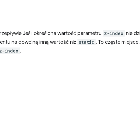
zepływie Jeśli określona wartość parametru
z-index
nie dz
entu na dowolną inną wartość niż
static
. To częste miejsc
z-index
.