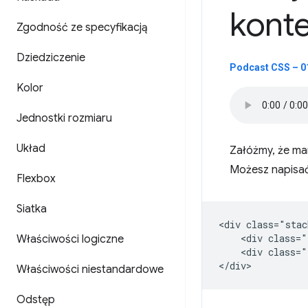
konte
Zgodność ze specyfikacją
Dziedziczenie
Podcast CSS – 01
Kolor
Jednostki rozmiaru
Układ
Załóżmy, że mam
Możesz napisać
Flexbox
Siatka
<div class="stac
    <div class="
Właściwości logiczne
    <div class="
Właściwości niestandardowe
Odstęp