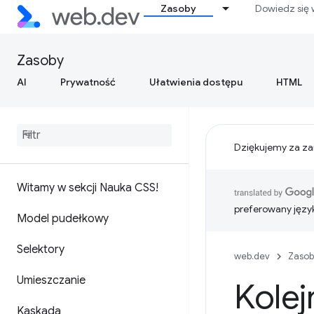
Zasoby
Dowiedz się 
Zasoby
AI
Prywatność
Ułatwienia dostępu
HTML
Dziękujemy za za
Witamy w sekcji Nauka CSS!
preferowany języ
Model pudełkowy
Selektory
web.dev
Zasob
Umieszczanie
Kolej
Kaskada