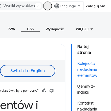
/
Zaloguj się
PWA
CSS
Wydajność
WIĘCEJ
Na tej
stronie
Kolejność
nakładania
elementów
Ujemny z-
 wskazówki były pomocne?
indeks
entów i
Kontekst
nakładania