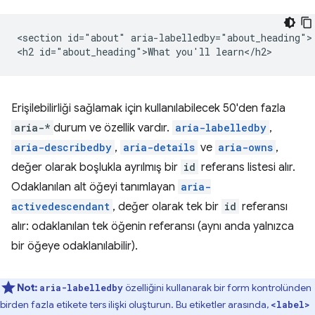
<section id="about" aria-labelledby="about_heading">

Erişilebilirliği sağlamak için kullanılabilecek 50'den fazla
aria-*
durum ve özellik vardır.
aria-labelledby
,
aria-describedby
,
aria-details
ve
aria-owns
,
değer olarak boşlukla ayrılmış bir
id
referans listesi alır.
Odaklanılan alt öğeyi tanımlayan
aria-
activedescendant
, değer olarak tek bir
id
referansı
alır: odaklanılan tek öğenin referansı (aynı anda yalnızca
bir öğeye odaklanılabilir).
Not:
özelliğini kullanarak bir form kontrolünden
aria-labelledby
birden fazla etikete ters ilişki oluşturun. Bu etiketler arasında,
<label>