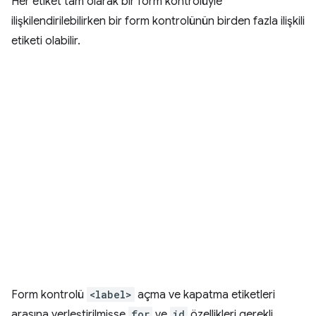
Her etiket tam olarak bir form kontrolüyle
ilişkilendirilebilirken bir form kontrolünün birden fazla ilişkili
etiketi olabilir.
Form kontrolü
<label>
açma ve kapatma etiketleri
arasına yerleştirilmişse
for
ve
id
özellikleri gerekli