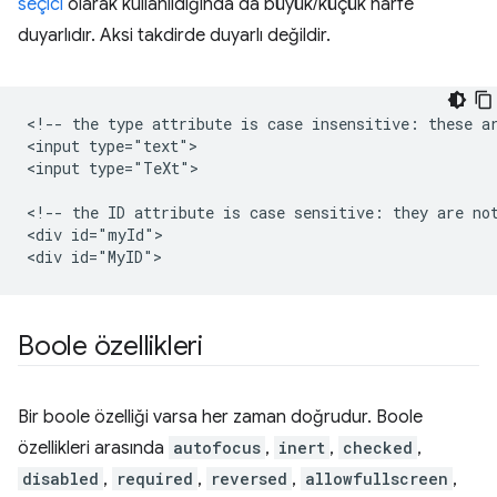
seçici
olarak kullanıldığında da büyük/küçük harfe
duyarlıdır. Aksi takdirde duyarlı değildir.
<!-- the type attribute is case insensitive: these ar
<input type="text">

<input type="TeXt">

<!-- the ID attribute is case sensitive: they are not
<div id="myId">

Boole özellikleri
Bir boole özelliği varsa her zaman doğrudur. Boole
özellikleri arasında
autofocus
,
inert
,
checked
,
disabled
,
required
,
reversed
,
allowfullscreen
,