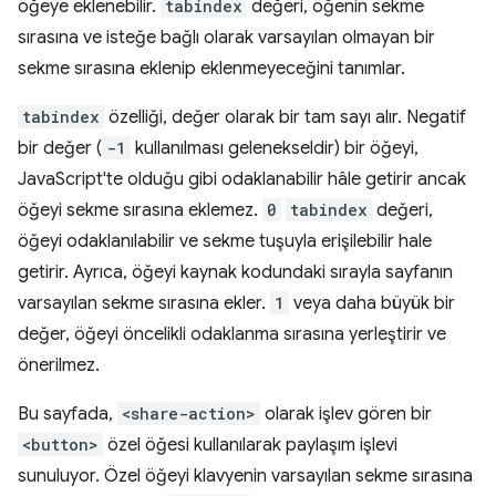
öğeye eklenebilir.
tabindex
değeri, öğenin sekme
sırasına ve isteğe bağlı olarak varsayılan olmayan bir
sekme sırasına eklenip eklenmeyeceğini tanımlar.
tabindex
özelliği, değer olarak bir tam sayı alır. Negatif
bir değer (
-1
kullanılması gelenekseldir) bir öğeyi,
JavaScript'te olduğu gibi odaklanabilir hâle getirir ancak
öğeyi sekme sırasına eklemez.
0
tabindex
değeri,
öğeyi odaklanılabilir ve sekme tuşuyla erişilebilir hale
getirir. Ayrıca, öğeyi kaynak kodundaki sırayla sayfanın
varsayılan sekme sırasına ekler.
1
veya daha büyük bir
değer, öğeyi öncelikli odaklanma sırasına yerleştirir ve
önerilmez.
Bu sayfada,
<share-action>
olarak işlev gören bir
<button>
özel öğesi kullanılarak paylaşım işlevi
sunuluyor. Özel öğeyi klavyenin varsayılan sekme sırasına