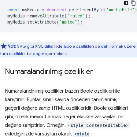
const
myMedia
=
document
.
getElementById
(
"mediaFile"
myMedia
.
removeAttribute
(
"muted"
);
myMedia
.
setAttribute
(
"muted"
);
Not:
SVG gibi XML dillerinde, Boole özellikleri de dahil olmak üzere
tüm özellikler bir değer içermelidir.
Numaralandırılmış özellikler
Numaralandırılmış özellikler bazen Boole özellikleri ile
karıştırılır. Bunlar, sınırlı sayıda önceden tanımlanmış
geçerli değere sahip HTML özellikleridir. Boole özellikleri
gibi, özellik mevcut ancak değer eksikse varsayılan bir
değere sahiptirler. Örneğin,
<style contenteditable>
eklediğinizde varsayılan olarak
<style