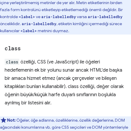
içine yerleştirilmemiş metinler de yer alır. Metin etiketlerinin birden
fazla form kontrolünü etiketleyip etiketlemediği önemli değildir. Bir
kontrolde
ve
varsa
<label>
aria-labelledby
aria-labelledby
önceliklidir.
, etiketin kimliğini içermediği sürece
aria-labelledby
kullanıcılar
metnini duymaz.
<label>
class
class
özelliği, CSS (ve JavaScript) ile öğeleri
hedeflemenin ek bir yolunu sunar ancak HTML'de başka
bir amaca hizmet etmez (ancak çerçeveler ve bileşen
kitaplıkları bunları kullanabilir). class özelliği, değer olarak
öğenin büyük/küçük harfe duyarlı sınıflarının boşlukla
ayrılmış bir listesini alır.
Not:
Öğeler, öğe adlarına, özelliklerine, özellik değerlerine, DOM
ağacındaki konumlarına vb. göre CSS seçicileri ve DOM yöntemleriyle