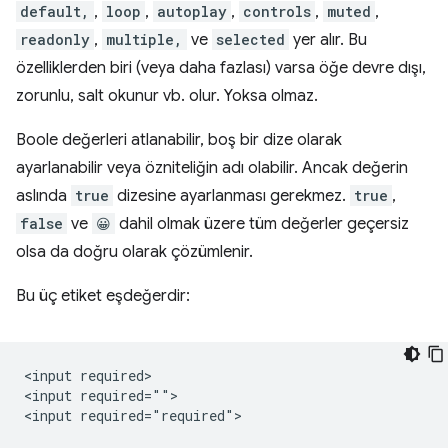
default,
,
loop
,
autoplay
,
controls
,
muted
,
readonly
,
multiple,
ve
selected
yer alır. Bu
özelliklerden biri (veya daha fazlası) varsa öğe devre dışı,
zorunlu, salt okunur vb. olur. Yoksa olmaz.
Boole değerleri atlanabilir, boş bir dize olarak
ayarlanabilir veya özniteliğin adı olabilir. Ancak değerin
aslında
true
dizesine ayarlanması gerekmez.
true
,
false
ve
😀
dahil olmak üzere tüm değerler geçersiz
olsa da doğru olarak çözümlenir.
Bu üç etiket eşdeğerdir:
<input required>

<input required="">
