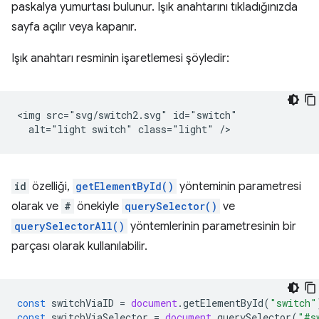
paskalya yumurtası bulunur. Işık anahtarını tıkladığınızda
sayfa açılır veya kapanır.
Işık anahtarı resminin işaretlemesi şöyledir:
<img src="svg/switch2.svg" id="switch"

id
özelliği,
getElementById()
yönteminin parametresi
olarak ve
#
önekiyle
querySelector()
ve
querySelectorAll()
yöntemlerinin parametresinin bir
parçası olarak kullanılabilir.
const
switchViaID
=
document
.
getElementById
(
"switch"
const
switchViaSelector
=
document
.
querySelector
(
"#s