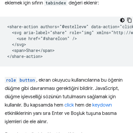
eklemek için sıfırın
tabindex
değeri eklenir:
<share-action authors="@estellevw" data-action="clic
  <svg aria-label="share" role="img" xmlns="http://w
    <use href="#shareIcon" />

  </svg>

  <span>Share</span>

role
button
, ekran okuyucu kullanıcılarına bu öğenin
düğme gibi davranması gerektiğini bildirir. JavaScript,
düğme işlevselliği sözünün tutulmasını sağlamak için
kullanılır. Bu kapsamda hem
click
hem de
keydown
etkinliklerinin yanı sıra Enter ve Boşluk tuşuna basma
işlemleri de ele alınır.