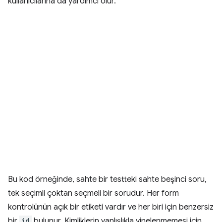
kullanıcılarına da yardımcı olur.
Bu kod örneğinde, sahte bir testteki sahte beşinci soru,
tek seçimli çoktan seçmeli bir sorudur. Her form
kontrolünün açık bir etiketi vardır ve her biri için benzersiz
bir
id
bulunur. Kimliklerin yanlışlıkla yinelenmemesi için