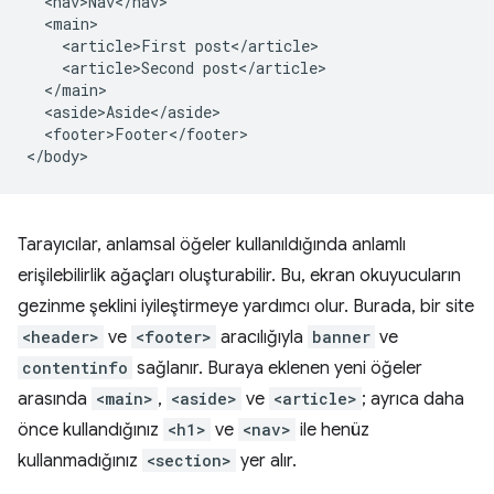
  <nav>Nav</nav>

  <main>

    <article>First post</article>

    <article>Second post</article>

  </main>

  <aside>Aside</aside>

  <footer>Footer</footer>

Tarayıcılar, anlamsal öğeler kullanıldığında anlamlı
erişilebilirlik ağaçları oluşturabilir. Bu, ekran okuyucuların
gezinme şeklini iyileştirmeye yardımcı olur. Burada, bir site
<header>
ve
<footer>
aracılığıyla
banner
ve
contentinfo
sağlanır. Buraya eklenen yeni öğeler
arasında
<main>
,
<aside>
ve
<article>
; ayrıca daha
önce kullandığınız
<h1>
ve
<nav>
ile henüz
kullanmadığınız
<section>
yer alır.