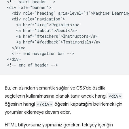
<!-- start header -->

<div role="banner">

  <div role="heading" aria-level="1">Machine Learning
  <div role="navigation">

    <a href="#reg">Register</a>

    <a href="#about">About</a>

    <a href="#teachers">Instructors</a>

    <a href="#feedback">Testimonials</a>

  </div>

  <!-- end navigation bar -->

</div>

Bu, en azından semantik sağlar ve CSS'de özellik
seçicilerin kullanılmasına olanak tanır ancak hangi
<div>
öğesinin hangi
</div>
öğesini kapattığını belirlemek için
yorumlar eklemeye devam eder.
HTML biliyorsanız yapmanız gereken tek şey içeriğin