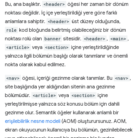
Bu, ana başlıktır.
<header>
öğesi her zaman bir dönüm
noktası değildir. İç içe yerleştirildiği yere göre farklı
anlamlara sahiptir.
<header>
üst düzey olduğunda,
role
kod bloğunda belirtmiş olabileceğiniz bir dönüm
noktası rolü olan
banner
sitesidir.
<header>
,
<main>
,
<article>
veya
<section>
içine yerleştirildiğinde
yalnızca ilgili bölümün başlığı olarak tanımlanır ve önemli
nokta olarak kabul edilmez.
<nav>
öğesi, içeriği gezinme olarak tanımlar. Bu
<nav>
,
site başlığında yer aldığından sitenin ana gezinme
bölümüdür.
<article>
veya
<section>
içine
yerleştirilmişse yalnızca söz konusu bölüm için dahili
gezinme olur. Semantik öğeler kullanarak anlamlı bir
erişilebilirlik nesne modeli
(AOM) oluşturursunuz. AOM,
ekran okuyucunun kullanıcıya bu bölümün, gezinilebilecek