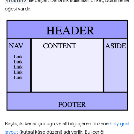
<footer>
ile başlar. Daha sık kullanılan birkaç bölümleme
öğesi vardır.
Başlık, iki kenar çubuğu ve altbilgi içeren düzene
holy grail
layout
(kutsal kâse düzeni) adı verilir. Bu içeriği