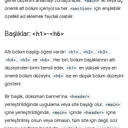
genel düzenini anlamayı zorlaştırabilir.
<main>
iki veya üç
önemli alt bölüm içeriyorsa her
<section>
için erişilebilir
özellikli ad eklemek faydalı olabilir.
Başlıklar:
<h1>
-
<h6>
Altı bölüm başlığı öğesi vardır:
<h1>
,
<h2>
,
<h3>
,
<h4>
,
<h5>
ve
<h6>
. Her biri, bölüm başlıklarının altı
düzeyinden birini temsil eder.
<h1>
en yüksek veya en
önemli bölüm düzeyini,
<h6>
ise en düşük bölüm düzeyini
gösterir.
Bir başlık, doküman banner'ına
<header>
yerleştirildiğinde uygulama veya site başlığı olur.
<main>
içine yerleştirildiğinde,
<main>
içinde
<header>
içine
yerleştirilmiş olsun veya olmasın, tüm site için değil, söz