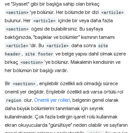
ve "Siyaset" gibi bir başlığa sahip olan birkaç
<section>
'ye bölünür. Her bölümde bir dizi
<article>
bulunur. Her
<article>
içinde bir veya daha fazla
<section>
öğesi de bulabilirsiniz. Bu sayfaya
baktığınızda, "başlıklar ve bölümler" kısmının tamamı
<article>
'dir. Bu
<article>
daha sonra
site
header
,
site footer
ve belge yapısı dahil olmak üzere
birkaç
<section>
'ye bölünür. Makalenin kendisinin ve
her bölümün bir başlığı vardır.
Bir
<section>
, erişilebilir özellikli adı olmadığı sürece
önemli yer değildir. Erişilebilir özellikli adı varsa örtülü rol
region
olur.
Önemli yer rolleri
, belgenin genel olarak
daha büyük bölümlerini tanımlamak için seyrek
kullanılmalıdır. Çok fazla belirgin işaret rolü kullanmak
ekran okuyucularda "gürültüye" neden olabilir ve sayfanın