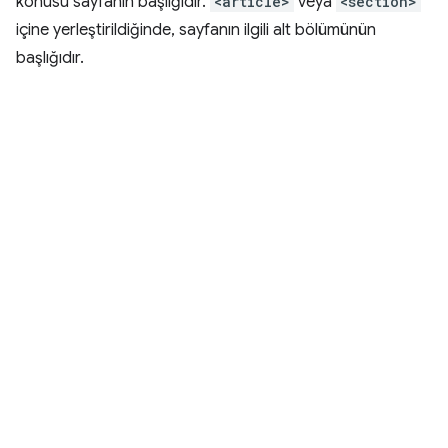
konusu sayfanın başlığıdır.
<article>
veya
<section>
içine yerleştirildiğinde, sayfanın ilgili alt bölümünün
başlığıdır.