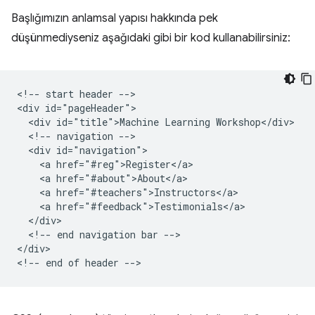
Başlığımızın anlamsal yapısı hakkında pek
düşünmediyseniz aşağıdaki gibi bir kod kullanabilirsiniz:
<!-- start header -->

<div id="pageHeader">

  <div id="title">Machine Learning Workshop</div>

  <!-- navigation -->

  <div id="navigation">

    <a href="#reg">Register</a>

    <a href="#about">About</a>

    <a href="#teachers">Instructors</a>

    <a href="#feedback">Testimonials</a>

  </div>

  <!-- end navigation bar -->

</div>
