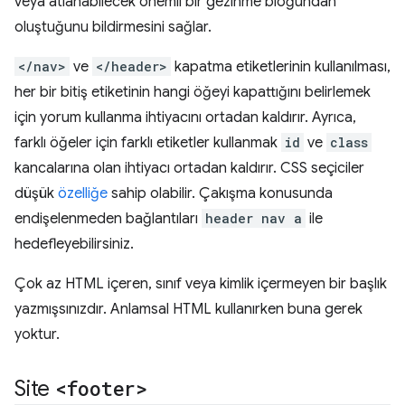
veya atlanabilecek önemli bir gezinme bloğundan
oluştuğunu bildirmesini sağlar.
</nav>
ve
</header>
kapatma etiketlerinin kullanılması,
her bir bitiş etiketinin hangi öğeyi kapattığını belirlemek
için yorum kullanma ihtiyacını ortadan kaldırır. Ayrıca,
farklı öğeler için farklı etiketler kullanmak
id
ve
class
kancalarına olan ihtiyacı ortadan kaldırır. CSS seçiciler
düşük
özelliğe
sahip olabilir. Çakışma konusunda
endişelenmeden bağlantıları
header nav a
ile
hedefleyebilirsiniz.
Çok az HTML içeren, sınıf veya kimlik içermeyen bir başlık
yazmışsınızdır. Anlamsal HTML kullanırken buna gerek
yoktur.
Site
<footer>