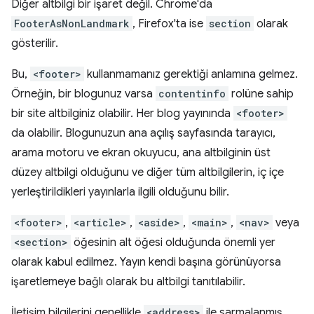
Diğer altbilgi bir işaret değil. Chrome'da
FooterAsNonLandmark
, Firefox'ta ise
section
olarak
gösterilir.
Bu,
<footer>
kullanmamanız gerektiği anlamına gelmez.
Örneğin, bir blogunuz varsa
contentinfo
rolüne sahip
bir site altbilginiz olabilir. Her blog yayınında
<footer>
da olabilir. Blogunuzun ana açılış sayfasında tarayıcı,
arama motoru ve ekran okuyucu, ana altbilginin üst
düzey altbilgi olduğunu ve diğer tüm altbilgilerin, iç içe
yerleştirildikleri yayınlarla ilgili olduğunu bilir.
<footer>
,
<article>
,
<aside>
,
<main>
,
<nav>
veya
<section>
öğesinin alt öğesi olduğunda önemli yer
olarak kabul edilmez. Yayın kendi başına görünüyorsa
işaretlemeye bağlı olarak bu altbilgi tanıtılabilir.
İletişim bilgilerini genellikle
<address>
ile sarmalanmış