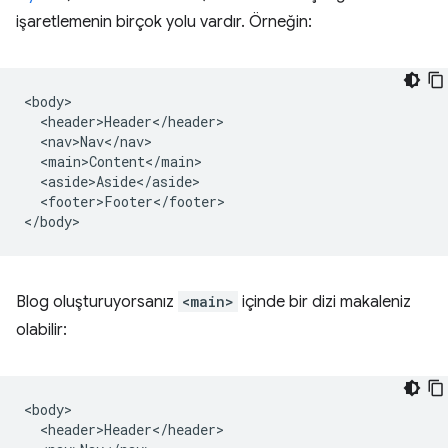
işaretlemenin birçok yolu vardır. Örneğin:
<body>

  <header>Header</header>

  <nav>Nav</nav>

  <main>Content</main>

  <aside>Aside</aside>

  <footer>Footer</footer>

Blog oluşturuyorsanız
<main>
içinde bir dizi makaleniz
olabilir:
<body>

  <header>Header</header>
