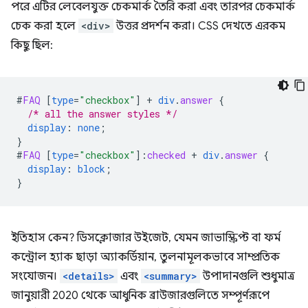
পরে এটির লেবেলযুক্ত চেকমার্ক তৈরি করা এবং তারপর চেকমার্ক
চেক করা হলে
<div>
উত্তর প্রদর্শন করা। CSS দেখতে এরকম
কিছু ছিল:
#
FAQ
[
type
=
"checkbox"
]
+
div
.
answer
{
/* all the answer styles */
display
:
none
;
}
#
FAQ
[
type
=
"checkbox"
]
:
checked
+
div
.
answer
{
display
:
block
;
}
ইতিহাস কেন? ডিসক্লোজার উইজেট, যেমন জাভাস্ক্রিপ্ট বা ফর্ম
কন্ট্রোল হ্যাক ছাড়া অ্যাকর্ডিয়ান, তুলনামূলকভাবে সাম্প্রতিক
সংযোজন।
<details>
এবং
<summary>
উপাদানগুলি শুধুমাত্র
জানুয়ারী 2020 থেকে আধুনিক ব্রাউজারগুলিতে সম্পূর্ণরূপে