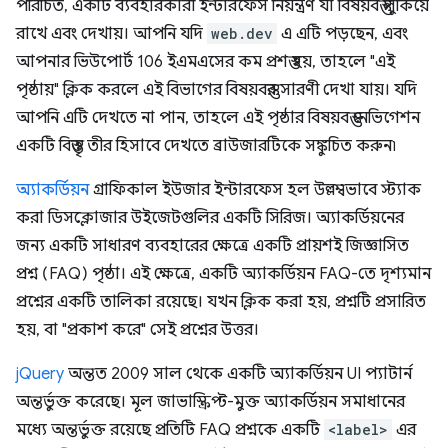
পরিচিত, একটি ব্যবহারকারী ইন্টারফেস নিয়ন্ত্রণ যা বিষয়বস্তু লুকিয়ে
রাখে এবং দেখায়। আপনি যদি
web.dev
এ এটি পড়ছেন, এবং
আপনার ভিউপোর্ট 106 ইএমএসের কম প্রশস্ত হয়, তাহলে "এই
পৃষ্ঠায়" ক্লিক করলে এই বিভাগের বিষয়বস্তুর সারণী দেখা যায়। যদি
আপনি এটি দেখতে না পান, তাহলে এই পৃষ্ঠার বিষয়বস্তু নেভিগেশন
একটি বিস্তৃত তীর হিসাবে দেখতে ব্রাউজারটিকে সঙ্কুচিত করুন৷
অ্যাকর্ডিয়ন
গ্রাফিকাল ইউজার ইন্টারফেস হল উল্লম্বভাবে স্ট্যাক
করা ডিসক্লোজার উইজেটগুলির একটি সিরিজ। অ্যাকর্ডিয়নের
জন্য একটি সাধারণ ব্যবহারের ক্ষেত্রে একটি প্রায়শই জিজ্ঞাসিত
প্রশ্ন (FAQ) পৃষ্ঠা। এই ক্ষেত্রে, একটি অ্যাকর্ডিয়ন FAQ-তে দৃশ্যমান
প্রশ্নের একটি তালিকা রয়েছে। যখন ক্লিক করা হয়, প্রশ্নটি প্রসারিত
হয়, বা "প্রকাশ করে" সেই প্রশ্নের উত্তর।
jQuery
অন্তত 2009 সাল থেকে একটি অ্যাকর্ডিয়ন UI প্যাটার্ন
অন্তর্ভুক্ত করেছে। মূল জাভাস্ক্রিপ্ট-মুক্ত অ্যাকর্ডিয়ন সমাধানের
মধ্যে অন্তর্ভুক্ত রয়েছে প্রতিটি FAQ প্রশ্নকে একটি
<label>
এর