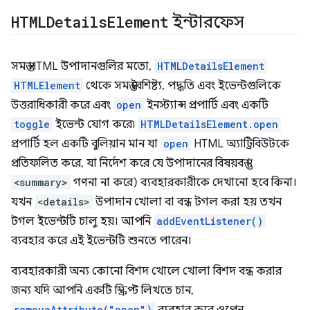
HTMLDetails
Element
ইন্টারফেস
সমস্ত HTML উপাদানগুলির মতো,
HTMLDetailsElement
HTMLElement
থেকে সমস্ত বৈশিষ্ট্য, পদ্ধতি এবং ইভেন্টগুলিকে
উত্তরাধিকারী করে এবং
open
ইনস্ট্যান্স প্রপার্টি এবং একটি
toggle
ইভেন্ট যোগ করে৷
HTMLDetailsElement.open
প্রপার্টি হল একটি বুলিয়ান মান যা
open
HTML অ্যাট্রিবিউটকে
প্রতিফলিত করে, যা নির্দেশ করে যে উপাদানের বিষয়বস্তু (
<summary>
গণনা না করে) ব্যবহারকারীকে দেখানো হবে কিনা।
যখন
<details>
উপাদান খোলা বা বন্ধ টগল করা হয় তখন
টগল ইভেন্টটি চালু হয়। আপনি
addEventListener()
ব্যবহার করে এই ইভেন্টটি শুনতে পারেন।
ব্যবহারকারী অন্য কোনো বিশদ খোলে খোলা বিশদ বন্ধ করার
জন্য যদি আপনি একটি স্ক্রিপ্ট লিখতে চান,
removeAttribute("open")