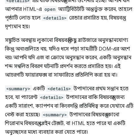
<details>
এর বাকি বিষয়বস্তুর জন্য ওপেনার হচ্ছে। আপনি যদি
আপনার HTML-এ
open
অ্যাট্রিবিউটটি অন্তর্ভুক্ত করেন, তাহলে
পৃষ্ঠাটি লোড হলে
<details>
রেন্ডার প্রসারিত হয়, বিষয়বস্তু
দৃশ্যমান হয়।
সঙ্কুচিত অবস্থায় লুকানো বিষয়বস্তু কিছু ব্রাউজারে অনুসন্ধানযোগ্য
কিন্তু অন্যগুলিতে নয়, যদিও ধসে পড়া সামগ্রীটি DOM-এর অংশ
নয়৷ আপনি যদি এজ বা ক্রোমে অনুসন্ধান করেন, একটি অনুসন্ধান
শব্দ সম্বলিত বিবরণ ঘটনাটি প্রদর্শন করতে প্রসারিত হয়। এই
আচরণটি ফায়ারফক্স বা সাফারিতে প্রতিলিপি করা হয় না।
<summary>
একটি
<details>
উপাদানের প্রথম সন্তান হতে
হবে, যা প্যারেন্ট
<details>
উপাদানের বাকি বিষয়বস্তুর জন্য
একটি সারাংশ, ক্যাপশন বা কিংবদন্তি প্রতিনিধিত্ব করে যেখানে এটি
নেস্ট করা হয়েছে।
<summary>
উপাদানের বিষয়বস্তু কোনো
শিরোনাম বিষয়বস্তু, প্লেইন টেক্সট, বা HTML হতে পারে যা একটি
অনুচ্ছেদের মধ্যে ব্যবহার করা যেতে পারে।