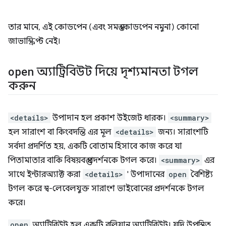
তার মানে, এই কোডপেন (এবং সমস্ত কোডপেন নমুনা) কোনো
জাভাস্ক্রিপ্ট নেই।
open
অ্যাট্রিবিউট দিয়ে দৃশ্যমানতা টগল
করুন
<details>
উপাদান হল প্রকাশ উইজেট ধারক।
<summary>
হল সারাংশ বা কিংবদন্তি এর মূল
<details>
জন্য। সারাংশটি
সর্বদা প্রদর্শিত হয়, একটি বোতাম হিসাবে কাজ করে যা
পিতামাতার বাকি বিষয়বস্তু প্রদর্শনকে টগল করে।
<summary>
এর
সাথে ইন্টারঅ্যাক্ট করা
<details>
' উপাদানের
open
বৈশিষ্ট্য
টগল করে স্ব-লেবেলযুক্ত সারাংশ ভাইবোনের প্রদর্শনকে টগল
করে।
open
অ্যাট্রিবিউট হল একটি বুলিয়ান অ্যাট্রিবিউট। যদি উপস্থিত