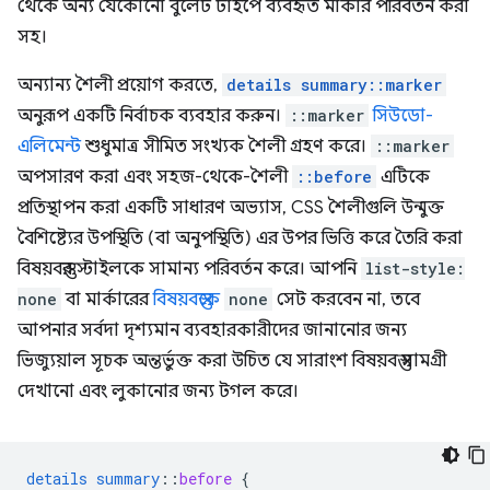
থেকে অন্য যেকোনো বুলেট টাইপে ব্যবহৃত মার্কার পরিবর্তন করা
সহ।
অন্যান্য শৈলী প্রয়োগ করতে,
details summary::marker
অনুরূপ একটি নির্বাচক ব্যবহার করুন।
::marker
সিউডো-
এলিমেন্ট
শুধুমাত্র সীমিত সংখ্যক শৈলী গ্রহণ করে।
::marker
অপসারণ করা এবং সহজ-থেকে-শৈলী
::before
এটিকে
প্রতিস্থাপন করা একটি সাধারণ অভ্যাস, CSS শৈলীগুলি উন্মুক্ত
বৈশিষ্ট্যের উপস্থিতি (বা অনুপস্থিতি) এর উপর ভিত্তি করে তৈরি করা
বিষয়বস্তুর স্টাইলকে সামান্য পরিবর্তন করে। আপনি
list-style:
none
বা মার্কারের
বিষয়বস্তুকে
none
সেট করবেন না, তবে
আপনার সর্বদা দৃশ্যমান ব্যবহারকারীদের জানানোর জন্য
ভিজ্যুয়াল সূচক অন্তর্ভুক্ত করা উচিত যে সারাংশ বিষয়বস্তু সামগ্রী
দেখানো এবং লুকানোর জন্য টগল করে।
details
summary
::
before
{