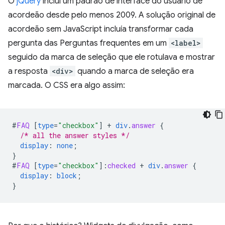
O
jQuery
inclui um padrão de interface do usuário de
acordeão desde pelo menos 2009. A solução original de
acordeão sem JavaScript incluía transformar cada
pergunta das Perguntas frequentes em um
<label>
seguido da marca de seleção que ele rotulava e mostrar
a resposta
<div>
quando a marca de seleção era
marcada. O CSS era algo assim:
#
FAQ
[
type
=
"checkbox"
]
+
div
.
answer
{
/* all the answer styles */
display
:
none
;
}
#
FAQ
[
type
=
"checkbox"
]
:
checked
+
div
.
answer
{
display
:
block
;
}