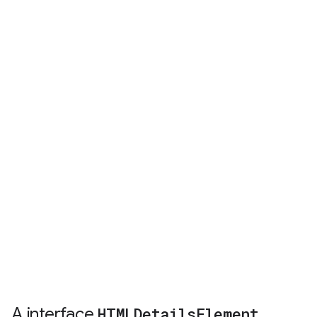
A interface
HTMLDetails
Element