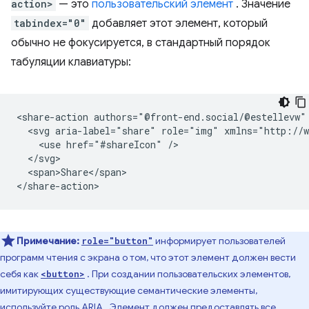
action>
— это
пользовательский элемент
. Значение
tabindex="0"
добавляет этот элемент, который
обычно не фокусируется, в стандартный порядок
табуляции клавиатуры:
<share-action authors="@front-end.social/@estellevw"
  <svg aria-label="share" role="img" xmlns="http://w
    <use href="#shareIcon" />

  </svg>

  <span>Share</span>

Примечание:
информирует пользователей
role="button"
программ чтения с экрана о том, что этот элемент должен вести
себя как
. При создании пользовательских элементов,
<button>
имитирующих существующие семантические элементы,
используйте
роль ARIA
. Элемент должен предоставлять все