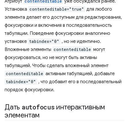
Атрибут
contenteditable
уже обсуждался ранее.
Установка
contenteditable="true"
для любого
элемента делает его доступным для редактирования,
фокусировки и включения в последовательность
табуляции. Поведение фокусировки аналогично
установке
tabindex="0"
, но не идентично.
Вложенные элементы
contenteditable
могут
фокусироваться, но не могут быть активны
табуляцией. Чтобы сделать вложенный элемент
contenteditable
активным табуляцией, добавьте
tabindex="0"
, что добавит его в последовательный
порядок фокусировки.
Дать
autofocus
интерактивным
элементам