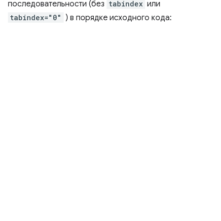
последовательности (без
tabindex
или
tabindex="0"
) в порядке исходного кода: