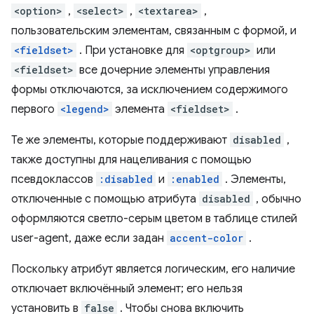
<option>
,
<select>
,
<textarea>
,
пользовательским элементам, связанным с формой, и
<fieldset>
. При установке для
<optgroup>
или
<fieldset>
все дочерние элементы управления
формы отключаются, за исключением содержимого
первого
<legend>
элемента
<fieldset>
.
Те же элементы, которые поддерживают
disabled
,
также доступны для нацеливания с помощью
псевдоклассов
:disabled
и
:enabled
. Элементы,
отключенные с помощью атрибута
disabled
, обычно
оформляются светло-серым цветом в таблице стилей
user-agent, даже если задан
accent-color
.
Поскольку атрибут является логическим, его наличие
отключает включённый элемент; его нельзя
установить в
false
. Чтобы снова включить