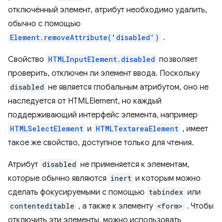
отключённый элемент, атрибут необходимо удалить,
обычно с помощью
Element.removeAttribute('disabled')
.
Свойство
HTMLInputElement.disabled
позволяет
проверить, отключен ли элемент ввода. Поскольку
disabled
не является глобальным атрибутом, оно не
наследуется от HTMLElement, но каждый
поддерживающий интерфейс элемента, например
HTMLSelectElement
и
HTMLTextareaElement
, имеет
такое же свойство, доступное только для чтения.
Атрибут
disabled
не применяется к элементам,
которые обычно являются
inert
и которым можно
сделать фокусируемыми с помощью
tabindex
или
contenteditable
, а также к элементу
<form>
. Чтобы
отключить эти элементы, можно использовать