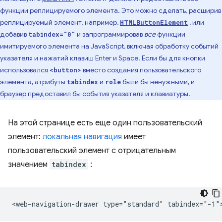
функции реплицируемого элемента. Это можно сделать, расширив
реплицируемый элемент, например,
, или
HTMLButtonElement
добавив
и запрограммировав
все
функции
tabindex="0"
имитируемого элемента на JavaScript, включая обработку событий
указателя и нажатий клавиш Enter и Space. Если бы для кнопки
использовался
вместо создания пользовательского
<button>
элемента, атрибуты
и
были бы ненужными, и
tabindex
role
браузер предоставил бы события указателя и клавиатуры.
На этой странице есть еще один пользовательский
элемент:
локальная навигация
имеет
пользовательский элемент с отрицательным
значением
tabindex
: