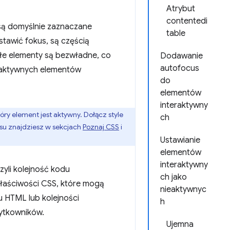
Atrybut
contentedi
, są domyślnie zaznaczane
table
tawić fokus, są częścią
łe elementy są bezwładne, co
Dodawanie
autofocus
eraktywnych elementów
do
elementów
interaktywny
ry element jest aktywny. Dołącz style
ch
su znajdziesz w sekcjach
Poznaj CSS
i
Ustawianie
elementów
interaktywny
zyli kolejność kodu
ch jako
właściwości CSS, które mogą
nieaktywnyc
u HTML lub kolejności
h
ytkowników.
Ujemna