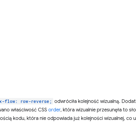
x-flow: row-reverse;
odwróciła kolejność wizualną. Doda
owano właściwość CSS
order
, która wizualnie przesunęła to sło
ością kodu, która nie odpowiada już kolejności wizualnej, co 