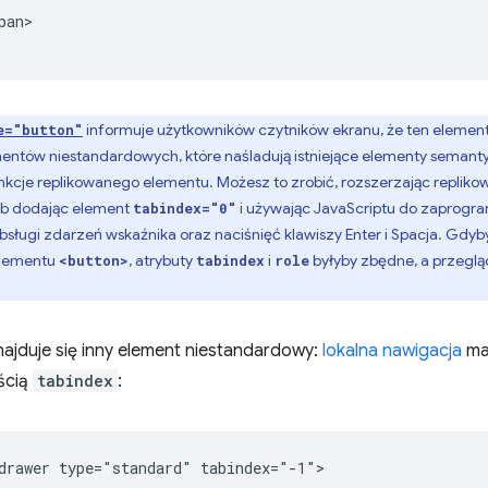
an>

informuje użytkowników czytników ekranu, że ten element
e="button"
entów niestandardowych, które naśladują istniejące elementy semant
kcje replikowanego elementu. Możesz to zrobić, rozszerzając repliko
lub dodając element
i używając JavaScriptu do zaprog
tabindex="0"
obsługi zdarzeń wskaźnika oraz naciśnięć klawiszy Enter i Spacja. Gdy
elementu
, atrybuty
i
byłyby zbędne, a przeglą
<button>
tabindex
role
znajduje się inny element niestandardowy:
lokalna nawigacja
ma
ścią
tabindex
: