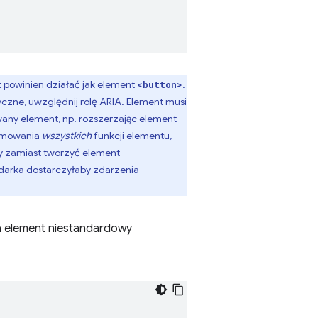
 powinien działać jak element
.
<button>
yczne, uwzględnij
rolę ARIA
. Element musi
wany element, np. rozszerzając element
ramowania
wszystkich
funkcji elementu,
by zamiast tworzyć element
darka dostarczyłaby zdarzenia
 element niestandardowy