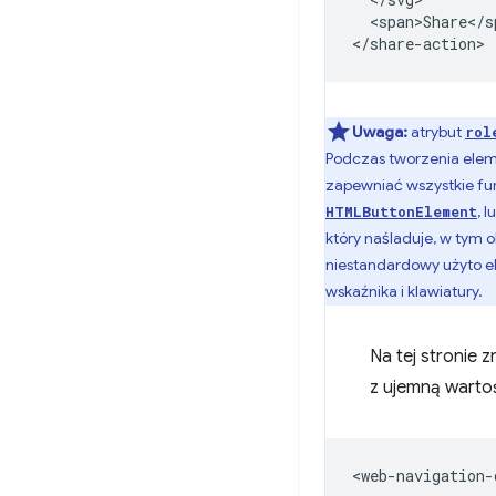
  <span>Share</sp
Uwaga:
atrybut
rol
Podczas tworzenia elem
zapewniać wszystkie fun
, 
HTMLButtonElement
który naśladuje, w tym 
niestandardowy użyto 
wskaźnika i klawiatury.
Na tej stronie 
z ujemną warto