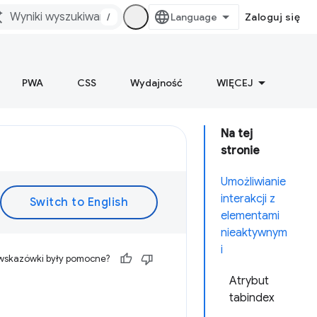
/
Zaloguj się
PWA
CSS
Wydajność
WIĘCEJ
Na tej
stronie
Umożliwianie
interakcji z
elementami
nieaktywnym
i
 wskazówki były pomocne?
Atrybut
tabindex