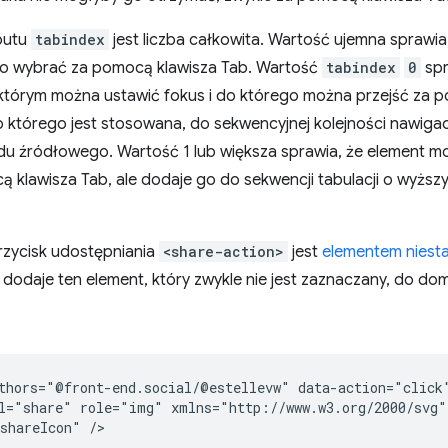
butu
tabindex
jest liczba całkowita. Wartość ujemna sprawia
go wybrać za pomocą klawisza Tab. Wartość
tabindex
0
spr
którym można ustawić fokus i do którego można przejść za 
o którego jest stosowana, do sekwencyjnej kolejności nawiga
odu źródłowego. Wartość 1 lub większa sprawia, że element m
 klawisza Tab, ale dodaje go do sekwencji tabulacji o wyższy
przycisk udostępniania
<share-action>
jest
elementem nies
dodaje ten element, który zwykle nie jest zaznaczany, do dom
thors="@front-end.social/@estellevw" data-action="click
l="share" role="img" xmlns="http://www.w3.org/2000/svg">
shareIcon" />
