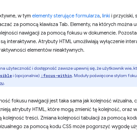
aktywne, w tym
elementy sterujące formularza
,
linki
i przyciski
aczać za pomocą klawisza Tab. Elementy, na których można us
olejności nawigacji za pomocą fokusu w dokumencie. Pozosta
e są interaktywne. Atrybuty HTML umożliwiają wyłączenie int
teraktywności elementów nieaktywnych.
a użyteczność i dostępność zawsze upewnij się, że użytkownik wie, któ
i (opcjonalnie)
. Moduły poświęcone stylom foku
sible
:focus-within
pu
.
ność fokusu nawigacji jest taka sama jak kolejność wizualna, c
nieją atrybuty HTML, które mogą zmienić tę kolejność, oraz 
ą kolejność treści. Zmiana kolejności tabulacji za pomocą kod
wizualnego za pomocą kodu CSS może pogorszyć wygodę uż