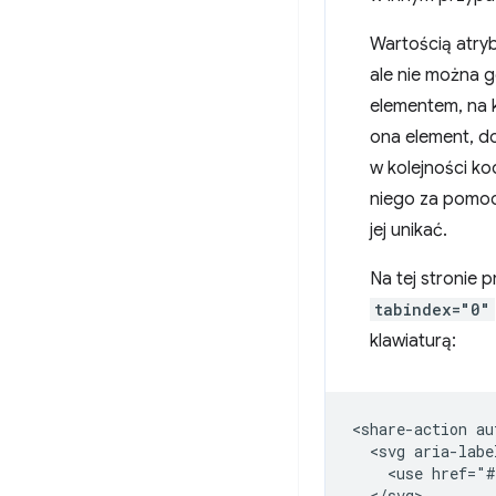
Wartością atry
ale nie można 
elementem, na 
ona element, d
w kolejności k
niego za pomocą
jej unikać.
Na tej stronie 
tabindex="0"
klawiaturą:
<share-action au
  <svg aria-labe
    <use href="#
  </svg>
