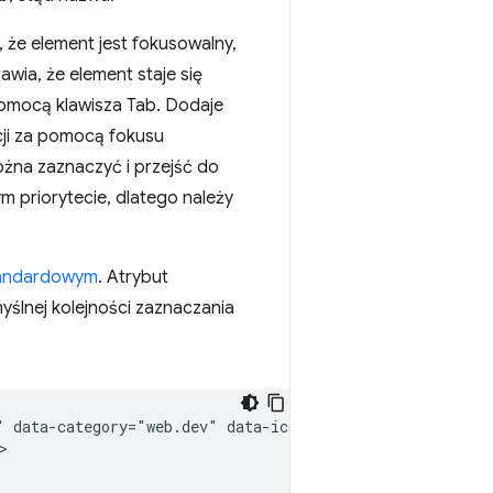
, że element jest fokusowalny,
awia, że element staje się
pomocą klawisza Tab. Dodaje
cji za pomocą fokusu
ożna zaznaczyć i przejść do
m priorytecie, dlatego należy
tandardowym
. Atrybut
yślnej kolejności zaznaczania
" data-category="web.dev" data-icon="share" data-label="

