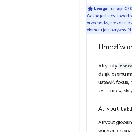
Uwaga:
funkcje CSS
Ważne jest, aby zawarto
przechodząc przez nie z
element jest aktywny. N
Umożliwian
Atrybuty
cont
dzięki czemu m
ustawić fokus,
za pomocą skry
Atrybut
tab
Atrybut global
w innym przypa