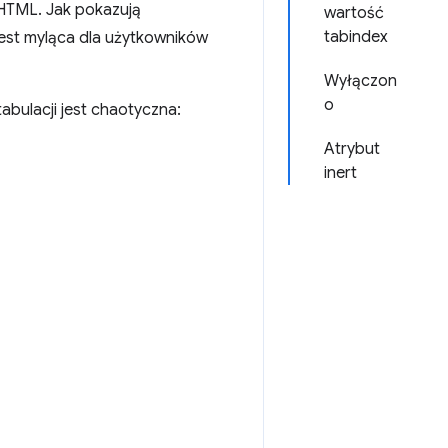
i HTML. Jak pokazują
wartość
tabindex
 jest myląca dla użytkowników
Wyłączon
o
bulacji jest chaotyczna:
Atrybut
inert