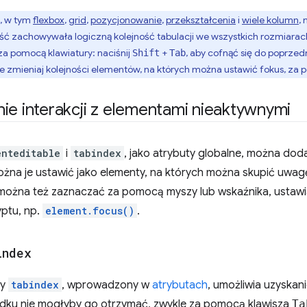
, w tym
flexbox
,
grid
,
pozycjonowanie
,
przekształcenia
i
wiele kolumn
,
ść zachowywała logiczną kolejność tabulacji we wszystkich rozmiarach
a pomocą klawiatury: naciśnij
+
, aby cofnąć się do poprzedn
Shift
Tab
ie zmieniaj kolejności elementów, na których można ustawić fokus, za
ie interakcji z elementami nieaktywnymi
enteditable
i
tabindex
, jako atrybuty globalne, można do
ożna je ustawić jako elementy, na których można skupić uwag
 można też zaznaczać za pomocą myszy lub wskaźnika, ustawi
ptu, np.
element.focus()
.
index
ny
tabindex
, wprowadzony w
atrybutach
, umożliwia uzyskan
dku nie mogłyby go otrzymać, zwykle za pomocą klawisza
Ta