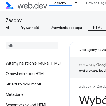
Zasoby
Dowiedz się 
Zasoby
AI
Prywatność
Ułatwienia dostępu
HTML
Dziękujemy za za
Witamy na stronie Nauka HTML!
preferowany języ
Omówienie kodu HTML
Struktura dokumentu
web.dev
Zasob
Metadane
Wybó
Semantyczny kod HTML