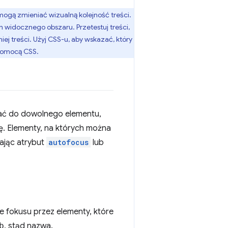
 mogą zmieniać wizualną kolejność treści.
 widocznego obszaru. Przetestuj treści,
iej treści. Użyj CSS-u, aby wskazać, który
 pomocą CSS.
dać do dowolnego elementu,
ę. Elementy, na których można
ając atrybut
autofocus
lub
ie fokusu przez elementy, które
b
, stąd nazwa.