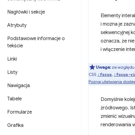
Nagłówki i sekcje
Elementy inter
i można je zazn
Atrybuty
sekwencyjnej k
Podstawowe informacje o
oznacza, że ni
tekście
i włączenie in
Linki
Uwaga:
ze względu n
Listy
CSS
,
:focus
:focus-vi
Poznaj ułatwienia dostę
Nawigacja
Tabele
Domyślnie kolej
źródłowego. Ist
Formularze
zmienić wizualn
renderowania 
Grafika