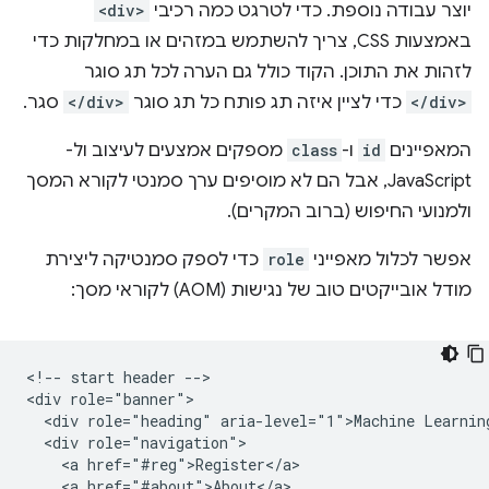
יוצר עבודה נוספת. כדי לטרגט כמה רכיבי
<div>
באמצעות CSS, צריך להשתמש במזהים או במחלקות כדי
לזהות את התוכן. הקוד כולל גם הערה לכל תג סוגר
</div>
כדי לציין איזה תג פותח כל תג סוגר
</div>
סגר.
המאפיינים
id
ו-
class
מספקים אמצעים לעיצוב ול-
JavaScript, אבל הם לא מוסיפים ערך סמנטי לקורא המסך
ולמנועי החיפוש (ברוב המקרים).
אפשר לכלול מאפייני
role
כדי לספק סמנטיקה ליצירת
מודל אובייקטים טוב של נגישות (AOM) לקוראי מסך:
<!-- start header -->

<div role="banner">

  <div role="heading" aria-level="1">Machine Learning
  <div role="navigation">

    <a href="#reg">Register</a>

    <a href="#about">About</a>
