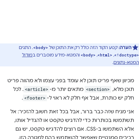
הערה:
קטע הקוד הזה כולל רק את התוכן של
. התגים
<body>
,
,
והמטא-מידע מוסברים ב
מודול
<body>
<html>
<!doctype>
המטא-נתונים
.
מכיוון שאף פריט תוכן לא עומד בפני עצמו ולא מהווה פריט
תוכן מלא,
<section>
מתאים יותר מ-
<article>
. לכל
חלק יש כותרת, אבל אף חלק לא ראוי ל-
<footer>
.
אני מניח שזה כבר ברור, אבל בכל זאת חשוב להזכיר: אל
תשתמשו בכותרות כדי להדגיש טקסט או להגדיל אותו,
אלא השתמשו ב-CSS. אם רוצים להדגיש טקסט, יש גם
רכיבים סמנטיים שאפשר להשתמש בהם למטרה הזו.