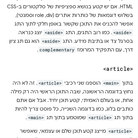
HTML. אם יש קטע בנושא ספציפיות של סלקטורים ב-CSS
בשלוש דוגמאות של כותרות אתרים (div,‏ role וסמנטי),
אפשר להכניס את התוכן שקשור באופן חלקי לתוך התג
<aside>
. כמו רוב התגים, התג
<aside>
יוצג כנראה
בסרגל צד או בתיבת מידע. התג
<aside>
הוא גם תג ציון
דרך, עם התפקיד המרומז
complementary
.
<article>
בתוך
<main>
הוספנו שני רכיבי
<article>
. זה לא היה
נחוץ בדוגמה הראשונה, שבה התוכן הראשי היה רק מילה
אחת, או בעולם האמיתי, קטע תוכן יחיד. אבל אם אתם
כותבים בלוג, כמו בדוגמה השנייה, כל פוסט צריך להיות
בתוך תג
<article>
שמוטמע בתוך תג
<main>
.
<article>
מייצג קטע תוכן שלם או עצמאי, שאפשר