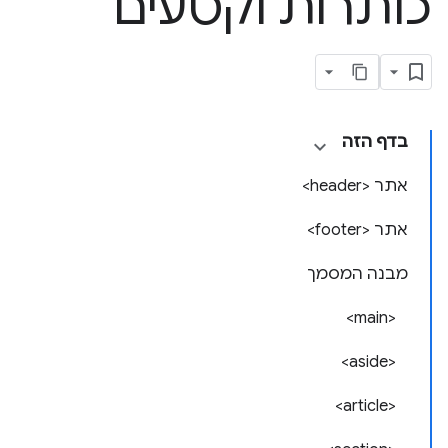
כותרות וקטעים
בדף הזה
אתר <header>
אתר <footer>
מבנה המסמך
<main>
<aside>
<article>