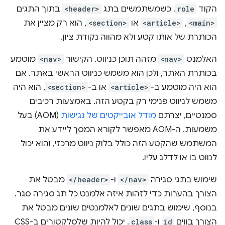
הקוד
role
. כשמשתמשים בתג
<header>
בתוך התגים
<main>
,
<article>
או
<section>
, הוא רק מציין את
הכותרת של אותו קטע ולא מהווה נקודת ציון.
האלמנט
<nav>
מזהה תוכן כניווט. הקישור
<nav>
מוטמע
בכותרת האתר, ולכן הוא משמש כניווט הראשי באתר. אם
הוא היה מוטמע ב-
<article>
או ב-
<section>
, הוא היה
משמש לניווט פנימי רק בקטע הזה. באמצעות רכיבים
סמנטיים, יצרתם
מודל אובייקטים של נגישות
(AOM) בעל
משמעות. ה-AOM מאפשר לקורא המסך ליידע את
המשתמש שהקטע הזה כולל בלוק ניווט מרכזי, והוא יכול
לנווט בו או לדלג עליו.
שימוש בתגי סגירה
</nav>
ו-
</header>
מבטל את
הצורך בהערות כדי לזהות איזה אלמנט כל תג סגירה סגר.
בנוסף, שימוש בתגים שונים לאלמנטים שונים מבטל את
הצורך בווים
id
ו-
class
. יכול להיות שלסלקטורים ב-CSS