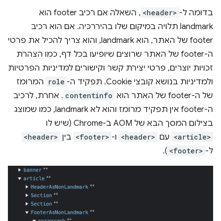
בדומה ל-
<header>
, השאלה אם רכיב footer הוא
landmark תלויה במיקום שלו בהיררכיה. אם הוא רכיב
footer של האתר, הוא landmark, והוא צריך להכיל את פרטי
ה-footer של האתר שרוצים שיופיעו בכל דף, כמו הצהרת
זכויות יוצרים, פרטי יצירת קשר וקישורים למדיניות הפרטיות
ולמדיניות בנושא קובצי Cookie. תפקיד ה-
role
המרומז
של ה-footer של האתר הוא
contentinfo
. אחרת, לרכיב
ה-footer אין תפקיד מרומז והוא לא landmark, כמו שמוצג
בצילום המסך הבא של AOM ב-Chrome (שיש לו
<article>
עם
<header>
ו-
<footer>
בין
<header>
ל-
<footer>
).