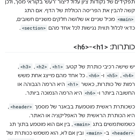
תפקידים של נקודות ציון עלול ליצור 'רעש' בקוראי מסך, ולכן
קשה להבין את הפריסה הכוללת של הדף. אם התג
<main>
מכיל שניים או שלושה חלקים משניים חשובים,
כדאי לכלול תווית נגישות לכל אחד מהם
<section>
.
כותרות:
<h1>
-
<h6>
יש שישה רכיבי כותרת של קטע:
<h1>
,‏
<h2>
,‏
<h3>
,‏
<h4>
,‏
<h5>
ו-
<h6>
. כל אחד מהם מייצג אחת משש
רמות של כותרות, כאשר
<h1>
היא הרמה הגבוהה או
החשובה ביותר ו-
<h6>
היא הרמה הנמוכה ביותר.
כשכותרת ראשית מוטמעת בבאנר של מסמך
<header>
,
היא הכותרת הראשית של האפליקציה או האתר.
כשמשתמשים בתג
<main>
, בין אם הוא מוטמע בתוך תג
<header>
ב-
<main>
ובין אם לא, הוא משמש ככותרת של