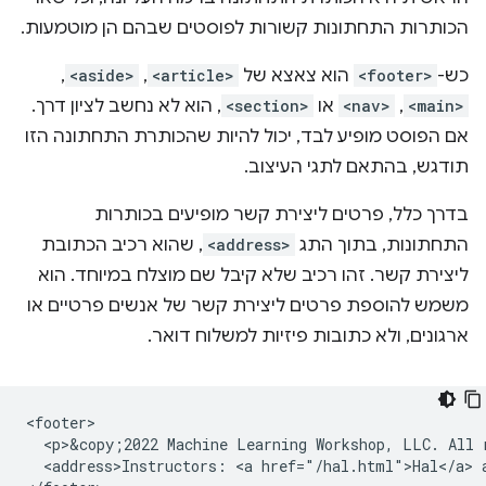
הכותרות התחתונות קשורות לפוסטים שבהם הן מוטמעות.
כש-
<footer>
הוא צאצא של
<article>
,
<aside>
,
<main>
,
<nav>
או
<section>
, הוא לא נחשב לציון דרך.
אם הפוסט מופיע לבד, יכול להיות שהכותרת התחתונה הזו
תודגש, בהתאם לתגי העיצוב.
בדרך כלל, פרטים ליצירת קשר מופיעים בכותרות
התחתונות, בתוך התג
<address>
, שהוא רכיב הכתובת
ליצירת קשר. זהו רכיב שלא קיבל שם מוצלח במיוחד. הוא
משמש להוספת פרטים ליצירת קשר של אנשים פרטיים או
ארגונים, ולא כתובות פיזיות למשלוח דואר.
<footer>

  <p>&copy;2022 Machine Learning Workshop, LLC. All r
  <address>Instructors: <a href="/hal.html">Hal</a> a