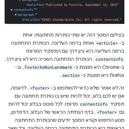
בצילום המסך הזה יש שתי כותרות תחתונות: אחת
ב-
<article>
ואחת ברמה העליונה. הכותרת התחתונה
ברמה העליונה היא ציון דרך עם התפקיד המרומז
contentinfo
. הכותרת התחתונה השנייה היא לא ציון דרך.
ב-Chrome היא מוצגת כ-
FooterAsNonLandmark
, וב-
Firefox היא מוצגת כ-
section
.
זה לא אומר שלא כדאי להשתמש ב-
<footer>
. לדוגמה,
אם יש לכם בלוג, יכול להיות שיש בו כותרת תחתונה עם
תפקיד
contentinfo
מרומז. לכל פוסט בבלוג יכול להיות
גם
<footer>
. בדף הנחיתה הראשי של הבלוג, הדפדפן,
מנוע החיפוש וקורא המסך יודעים שהכותרת התחתונה
הראשית היא הכותרת התחתונה ברמה העליונה, וכל שאר