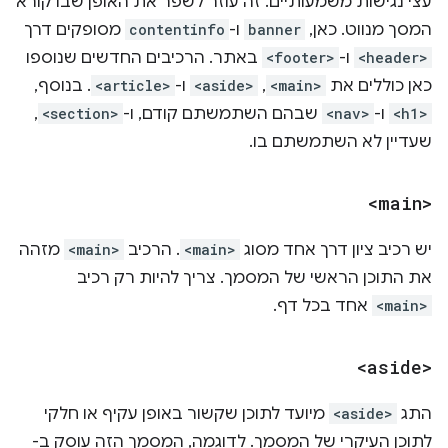
עצי נגישות משמעותיים. זה עוזר לשפר את האופן שבו קורא
המסך מנווט. כאן,
banner
ו-
contentinfo
מסופקים דרך
<header>
ו-
<footer>
באתר. הרכיבים החדשים שנוספו
כאן כוללים את
<main>
,‏
<aside>
ו-
<article>
. בנוסף,
<h1>
ו-
<nav>
שבהם השתמשתם קודם, ו-
<section>
,
שעדיין לא השתמשתם בו.
<main>
יש רכיב ציון דרך אחד מסוג
<main>
. הרכיב
<main>
מזהה
את התוכן הראשי של המסמך. צריך להיות רק רכיב
<main>
אחד בכל דף.
<aside>
התג
<aside>
מיועד לתוכן שקשור באופן עקיף או חלקי
לתוכן העיקרי של המסמך. לדוגמה, המסמך הזה עוסק ב-