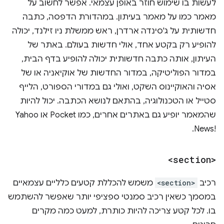
לעשות בו שימוש חוזר באופן עצמאי. אפשר לחשוב על
מאמר כמו על מאמר בעיתון. במהדורת הדפסה, כתבה
חדשותית על ג'סינדה ארדרן, ראש ממשלת ניו זילנד, יכולה
להופיע רק בקטע אחד, אולי חדשות בעולם. באתר של
העיתון, אותה כתבה חדשותית יכולה להופיע בדף הבית,
במדור הפוליטיקה, במדור החדשות של אוקיאניה או של
אסיה והאוקיינוס השקט, ואולי גם במדורי הספורט, הלייף
סטייל או הטכנולוגיה, בהתאם לנושא הכתבה. יכול להיות
שהמאמר יופיע גם באתרים אחרים, כמו Pocket או Yahoo
News!‎.
<section>
רכיב
<section>
משמש להכללת קטעים כלליים עצמאיים
במסמך כשאין רכיב סמנטי ספציפי יותר שאפשר להשתמש
בו. לכל קטע צריכה להיות כותרת, למעט כמה מקרים